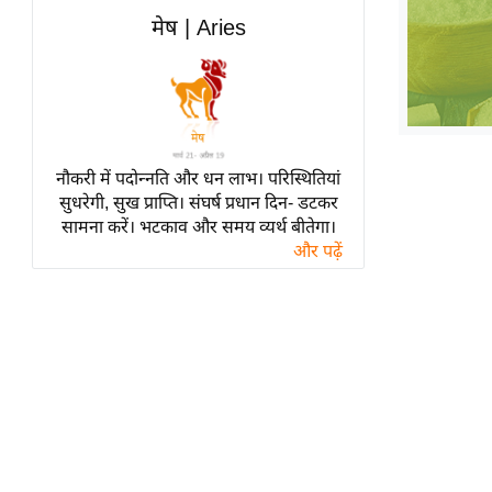
हॉलीवुड
मेष | Aries
फिल्म समीक्षा
Breaking
News
लाइफस्टाइल
नौकरी में पदोन्नति और धन लाभ। परिस्थितियां
टेक्नॉलॉजी
सुधरेगी, सुख प्राप्ति। संघर्ष प्रधान दिन- डटकर
ब्यूटी/फैशन
सामना करें। भटकाव और समय व्यर्थ बीतेगा।
घरेलू नुस्खे
और पढ़ें
पर्यटन स्थल
फिटनेस मंत्रा
रिलेशनशिप
राजनीति
विश्लेषण
समसामयिक
मातृभूमि