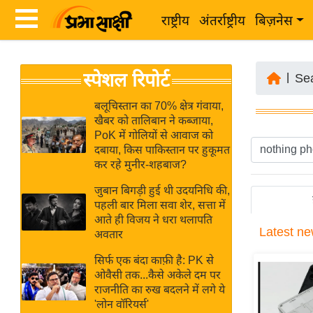
राष्ट्रीय
अंतर्राष्ट्रीय
बिज़नेस
Latest
ता
स्पेशल रिपोर्ट
News
|
Se
ज़ा
in
ख
बलूचिस्तान का 70% क्षेत्र गंवाया,
Hindi
खैबर को तालिबान ने कब्जाया,
ब
PoK में गोलियों से आवाज को
र
दबाया, किस पाकिस्तान पर हुकूमत
Hindi
कर रहे मुनीर-शहबाज?
राष्ट्रीय
News
अंतर्राष्ट्रीय
जुबान बिगड़ी हुई थी उदयनिधि की,
Live
पहली बार मिला सवा शेर, सत्ता में
बिज़नेस
आते ही विजय ने धरा थलापति
Latest
ne
उद्योग
अवतार
Breaking
जगत
News in
सिर्फ एक बंदा काफ़ी है: PK से
विशेषज्ञ
ओवैसी तक...कैसे अकेले दम पर
Hindi
राजनीति का रुख बदलने में लगे ये
राय
'लोन वॉरियर्स'