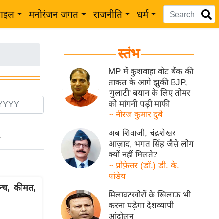
टाइल
मनोरंजन जगत
राजनीति
धर्म
स्तंभ
MP में कुशवाहा वोट बैंक की
ताकत के आगे झुकी BJP,
'गुलाटी' बयान के लिए तोमर
को मांगनी पड़ी माफी
~ नीरज कुमार दुबे
अब शिवाजी, चंद्रशेखर
ो
आज़ाद, भगत सिंह जैसे लोग
क्यों नहीं मिलते?
~ प्रोफ़ेसर (डॉ.) डी. के.
पांडेय
्च, कीमत,
मिलावटखोरों के खिलाफ भी
करना पड़ेगा देशव्यापी
आंदोलन