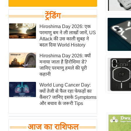
बजट
Hindi
खेल
News
ट्रेंडिंग
क्रिकेट
Hindi
Hiroshima Day 2026: एक
IPL
परमाणु बम ने ली लाखों जानें, US
Videos
2026
Attack की उस काली सुबह ने
क्राइम
बदल दिया World History
ई-पेपर
Hiroshima Day 2026: क्यों
मनाया जाता है हिरोशिमा डे?
मिसाल बेमिसाल
जानिए परमाणु हमले की पूरी
शख्सियत
कहानी
यंग इंडिया
World Lung Cancer Day:
साहित्य जगत
क्यों तेजी से फैल रहा फेफड़ों का
कैंसर? जानिए इसके Symptoms
ऑटो वर्ल्ड
और बचाव के जरूरी Tips
न्यूज ब्रीफ
मनोरंजन जगत
आज का राशिफल
बॉलीवुड