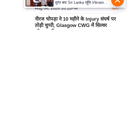
तुरंत बाद Sri Lanka पहुँचे Vikram
Aug 06, 2026 10:11PM
Misri, भारत के जबरदस्त दाँव से दुनिया
खेल
हुई हैरान
नीरज चोपड़ा ने 10 महीने के Injury संघर्ष पर
तोड़ी चुप्पी, Glasgow CWG में सिल्वर
जीतकर की शानदार Comeback
Aug 06, 2026 10:00PM
खेल
Glasgow CWG में भारतीय मुक्केबाजों का
Golden धमाका, अब Asian Games में
हमसे सम्पर्क करें
होगी असली परीक्षा
Aug 06, 2026 9:46PM
खेल
प्रथम तल, 12-अजीत सिंह हाउस,
डीडीए कॉम्पलेक्स, युसूफ सराय,
कार्टून
नई दिल्ली-110049
दूरभाषः- 011-26866034
ईमेल-
edit@prabhasakshi.com
Contact Editor