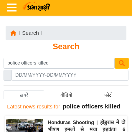
|
Search
|
ता
Search
ज़ा
ख
ब
र
रा
ष्ट्री
ख़बरें
वीडियो
फोटो
य
police officers killed
Latest
news results for
अं
त
Honduras Shooting | होंडुरास में दो
र्रा
भीषण हमलों से मचा हड़कंप! 6
ष्ट्री