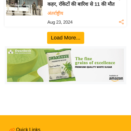
य
कहर, रॉकेटों की बारिश से 11 की मौत
ब
अंतर्राष्ट्रीय
ज
Aug 23, 2024
ट
खे
Load More...
ल
क्रि
के
ट
I
P
L
2
0
2
6
Quick Links
क्रा