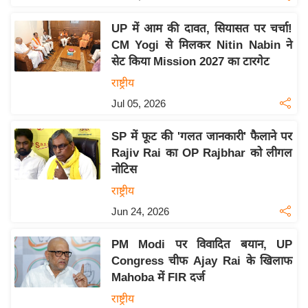
य
ब
UP में आम की दावत, सियासत पर चर्चा!
ज
CM Yogi से मिलकर Nitin Nabin ने
ट
सेट किया Mission 2027 का टारगेट
खे
राष्ट्रीय
ल
Jul 05, 2026
क्रि
SP में फूट की 'गलत जानकारी' फैलाने पर
के
Rajiv Rai का OP Rajbhar को लीगल
ट
नोटिस
I
राष्ट्रीय
P
Jun 24, 2026
L
2
PM Modi पर विवादित बयान, UP
0
Congress चीफ Ajay Rai के खिलाफ
2
Mahoba में FIR दर्ज
6
राष्ट्रीय
क्रा