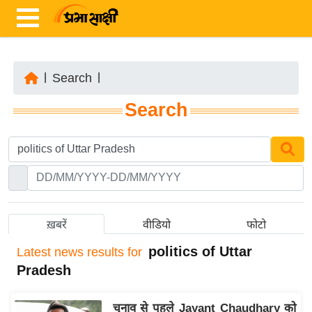
|
Search
|
ता
Search
ज़ा
ख
ब
र
रा
ष्ट्री
ख़बरें
वीडियो
फोटो
य
politics of Uttar
Latest
news results for
अं
Pradesh
त
र्रा
चुनाव से पहले Jayant Chaudhary को
ष्ट्री