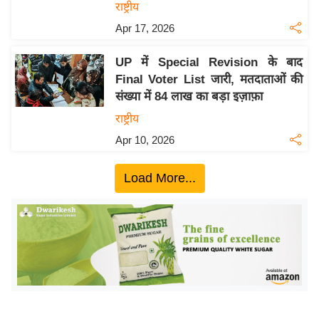
ख्सि
राष्ट्रीय
य
Apr 17, 2026
त
UP में Special Revision के बाद
यं
Final Voter List जारी, मतदाताओं की
ग
संख्या में 84 लाख का बड़ा इज़ाफ़ा
इं
राष्ट्रीय
डि
या
Apr 10, 2026
सा
Load More...
हि
त्य
ज
ग
त
ऑ
टो
व