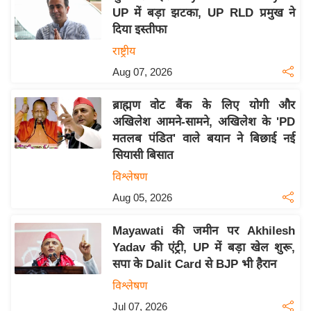
UP में बड़ा झटका, UP RLD प्रमुख ने
य
दिया इस्तीफा
बि
राष्ट्रीय
ज़
Aug 07, 2026
ने
स
ब्राह्मण वोट बैंक के लिए योगी और
उ
अखिलेश आमने-सामने, अखिलेश के 'PD
द्यो
मतलब पंडित' वाले बयान ने बिछाई नई
ग
सियासी बिसात
ज
विश्लेषण
ग
Aug 05, 2026
त
वि
Mayawati की जमीन पर Akhilesh
शे
Yadav की एंट्री, UP में बड़ा खेल शुरू,
ष
सपा के Dalit Card से BJP भी हैरान
ज्ञ
विश्लेषण
रा
Jul 07, 2026