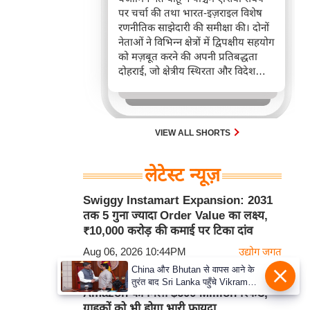
पर चर्चा की तथा भारत-इज़राइल विशेष
रणनीतिक साझेदारी की समीक्षा की। दोनों
नेताओं ने विभिन्न क्षेत्रों में द्विपक्षीय सहयोग
को मज़बूत करने की अपनी प्रतिबद्धता
दोहराई, जो क्षेत्रीय स्थिरता और विदेश
नीति में भारत के बढ़ते महत्व को रेखांकित
करता है।
VIEW ALL SHORTS
लेटेस्ट न्यूज़
Swiggy Instamart Expansion: 2031
तक 5 गुना ज्यादा Order Value का लक्ष्य,
₹10,000 करोड़ की कमाई पर टिका दांव
Aug 06, 2026 10:44PM
उद्योग जगत
China और Bhutan से वापस आने के
US Supreme Court के बड़े फैसले के बाद
तुरंत बाद Sri Lanka पहुँचे Vikram
Amazon को मिला $600 Million रिफंड,
Misri, भारत के जबरदस्त दाँव से दुनिया
ग्राहकों को भी होगा भारी फायदा
हुई हैरान