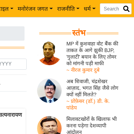
टाइल
मनोरंजन जगत
राजनीति
धर्म
स्तंभ
MP में कुशवाहा वोट बैंक की
ताकत के आगे झुकी BJP,
'गुलाटी' बयान के लिए तोमर
को मांगनी पड़ी माफी
~ नीरज कुमार दुबे
अब शिवाजी, चंद्रशेखर
ो
आज़ाद, भगत सिंह जैसे लोग
क्यों नहीं मिलते?
~ प्रोफ़ेसर (डॉ.) डी. के.
पांडेय
सत्यनारायण
मिलावटखोरों के खिलाफ भी
करना पड़ेगा देशव्यापी
आंदोलन