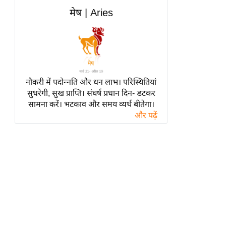
हॉलीवुड
मेष | Aries
फिल्म समीक्षा
Breaking
News
लाइफस्टाइल
नौकरी में पदोन्नति और धन लाभ। परिस्थितियां
टेक्नॉलॉजी
सुधरेगी, सुख प्राप्ति। संघर्ष प्रधान दिन- डटकर
ब्यूटी/फैशन
सामना करें। भटकाव और समय व्यर्थ बीतेगा।
घरेलू नुस्खे
और पढ़ें
पर्यटन स्थल
फिटनेस मंत्रा
रिलेशनशिप
राजनीति
विश्लेषण
समसामयिक
मातृभूमि