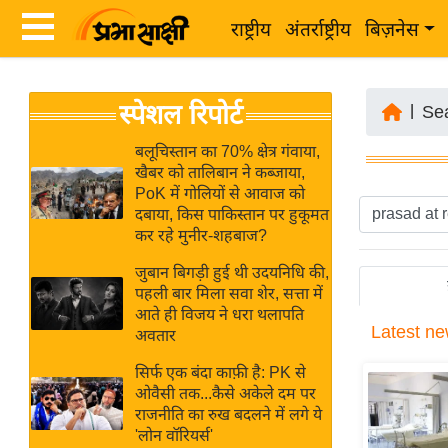
राष्ट्रीय
अंतर्राष्ट्रीय
बिज़नेस
Latest
ता
स्पेशल रिपोर्ट
News
|
Se
ज़ा
in
ख
बलूचिस्तान का 70% क्षेत्र गंवाया,
Hindi
खैबर को तालिबान ने कब्जाया,
ब
PoK में गोलियों से आवाज को
र
दबाया, किस पाकिस्तान पर हुकूमत
Hindi
कर रहे मुनीर-शहबाज?
राष्ट्रीय
News
अंतर्राष्ट्रीय
जुबान बिगड़ी हुई थी उदयनिधि की,
Live
पहली बार मिला सवा शेर, सत्ता में
बिज़नेस
आते ही विजय ने धरा थलापति
Latest
ne
उद्योग
अवतार
Breaking
जगत
News in
सिर्फ एक बंदा काफ़ी है: PK से
विशेषज्ञ
ओवैसी तक...कैसे अकेले दम पर
Hindi
राजनीति का रुख बदलने में लगे ये
राय
'लोन वॉरियर्स'