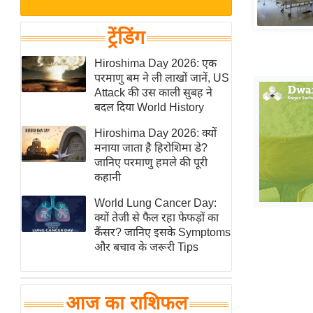
बजट
Hindi
खेल
News
ट्रेंडिंग
क्रिकेट
Hindi
Hiroshima Day 2026: एक
IPL
परमाणु बम ने ली लाखों जानें, US
Videos
2026
Attack की उस काली सुबह ने
क्राइम
बदल दिया World History
ई-पेपर
Hiroshima Day 2026: क्यों
मनाया जाता है हिरोशिमा डे?
मिसाल बेमिसाल
जानिए परमाणु हमले की पूरी
शख्सियत
कहानी
यंग इंडिया
World Lung Cancer Day:
साहित्य जगत
क्यों तेजी से फैल रहा फेफड़ों का
कैंसर? जानिए इसके Symptoms
ऑटो वर्ल्ड
और बचाव के जरूरी Tips
न्यूज ब्रीफ
मनोरंजन जगत
आज का राशिफल
बॉलीवुड