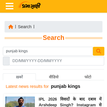
|
Search
|
ता
Search
ज़ा
ख
ब
र
रा
ष्ट्री
ख़बरें
वीडियो
फोटो
य
punjab kings
Latest
news results for
अं
त
IPL 2026 विवादों के बाद दबाव में
र्रा
Arshdeep Singh? Instagram से
ष्ट्री