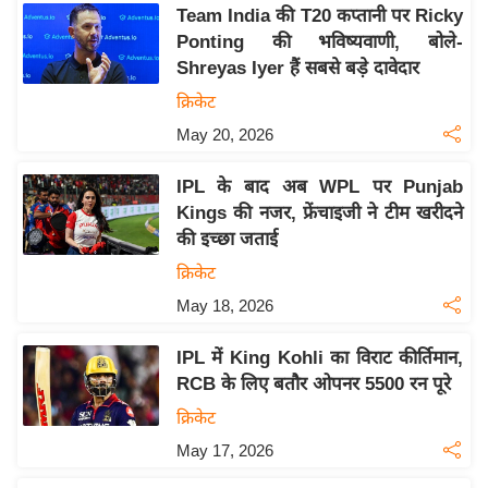
य
Team India की T20 कप्तानी पर Ricky
ब
Ponting की भविष्यवाणी, बोले-
ज
Shreyas Iyer हैं सबसे बड़े दावेदार
ट
क्रिकेट
खे
May 20, 2026
ल
IPL के बाद अब WPL पर Punjab
क्रि
Kings की नजर, फ्रेंचाइजी ने टीम खरीदने
के
की इच्छा जताई
ट
क्रिकेट
I
May 18, 2026
P
L
IPL में King Kohli का विराट कीर्तिमान,
2
RCB के लिए बतौर ओपनर 5500 रन पूरे
0
क्रिकेट
2
May 17, 2026
6
क्रा