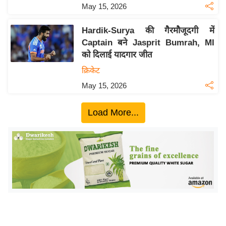
ख्सि
May 15, 2026
य
त
Hardik-Surya की गैरमौजूदगी में
Captain बने Jasprit Bumrah, MI
यं
को दिलाई यादगार जीत
ग
क्रिकेट
इं
डि
May 15, 2026
या
Load More...
सा
हि
त्य
ज
ग
त
ऑ
टो
व