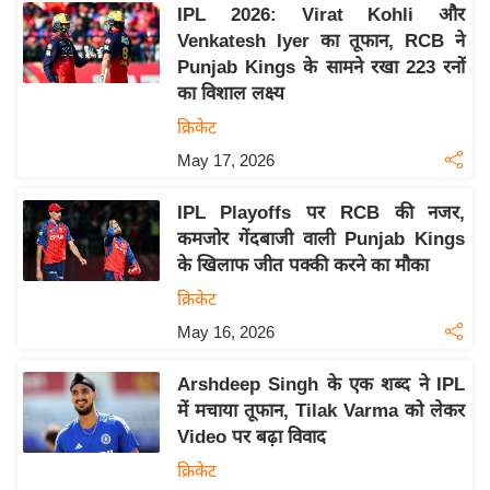
IPL 2026: Virat Kohli और
इ
Venkatesh Iyer का तूफान, RCB ने
म
Punjab Kings के सामने रखा 223 रनों
ई
का विशाल लक्ष्य
-
क्रिकेट
पे
May 17, 2026
प
र
IPL Playoffs पर RCB की नजर,
मि
कमजोर गेंदबाजी वाली Punjab Kings
सा
के खिलाफ जीत पक्की करने का मौका
ल
क्रिकेट
May 16, 2026
बे
मि
Arshdeep Singh के एक शब्द ने IPL
सा
में मचाया तूफान, Tilak Varma को लेकर
ल
Video पर बढ़ा विवाद
श
क्रिकेट