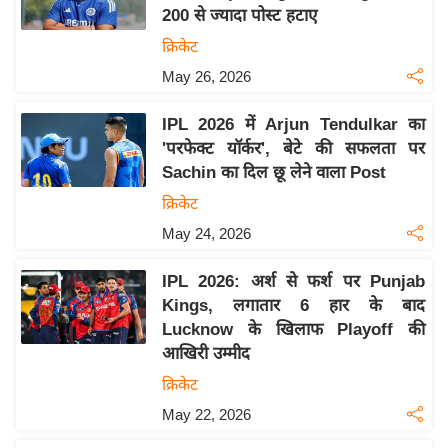
200 से ज्यादा पोस्ट हटाए
य
क्रिकेट
बि
May 26, 2026
ज़
ने
IPL 2026 में Arjun Tendulkar का
स
'परफेक्ट यॉर्कर', बेटे की सफलता पर
उ
Sachin का दिल छू लेने वाला Post
द्यो
क्रिकेट
ग
May 24, 2026
ज
ग
IPL 2026: अर्श से फर्श पर Punjab
त
Kings, लगातार 6 हार के बाद
वि
Lucknow के खिलाफ Playoff की
शे
आखिरी उम्मीद
ष
क्रिकेट
ज्ञ
May 22, 2026
रा