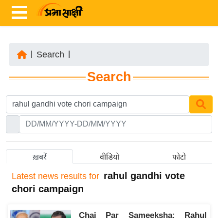
|
Search
|
ता
Search
ज़ा
ख
ब
र
रा
ष्ट्री
ख़बरें
वीडियो
फोटो
य
rahul gandhi vote
Latest
news results for
अं
chori campaign
त
र्रा
Chai Par Sameeksha: Rahul
ष्ट्री