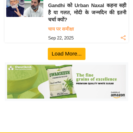
Gandhi को Urban Naxal कहना सही
य
है या गलत, मोदी के जन्मदिन की इतनी
बि
चर्चा क्यों?
ज़
चाय पर समीक्षा
ने
Sep 22, 2025
स
उ
Load More...
द्यो
ग
ज
ग
त
वि
शे
ष
ज्ञ
रा