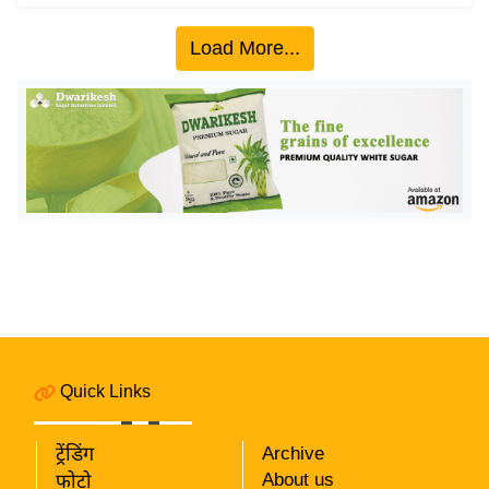
य
ब
Load More...
ज
ट
खे
ल
क्रि
के
ट
I
P
L
2
Quick Links
0
2
6
ट्रेंडिंग
Archive
About us
फोटो
क्रा