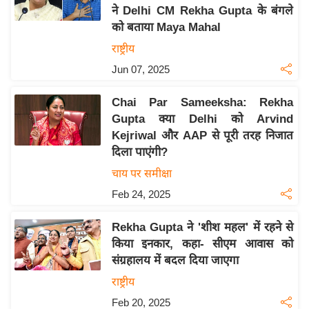
ने Delhi CM Rekha Gupta के बंगले
य
को बताया Maya Mahal
बि
राष्ट्रीय
ज़
Jun 07, 2025
ने
स
Chai Par Sameeksha: Rekha
उ
Gupta क्या Delhi को Arvind
द्यो
Kejriwal और AAP से पूरी तरह निजात
ग
दिला पाएंगी?
ज
चाय पर समीक्षा
ग
Feb 24, 2025
त
वि
Rekha Gupta ने 'शीश महल' में रहने से
शे
किया इनकार, कहा- सीएम आवास को
ष
संग्रहालय में बदल दिया जाएगा
ज्ञ
राष्ट्रीय
रा
Feb 20, 2025