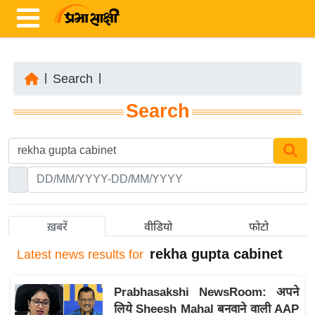
|
Search
|
ता
Search
ज़ा
ख
ब
र
रा
ष्ट्री
ख़बरें
वीडियो
फोटो
य
rekha gupta cabinet
Latest
news results for
अं
त
Prabhasakshi NewsRoom: अपने
र्रा
लिये Sheesh Mahal बनवाने वाली AAP
ष्ट्री