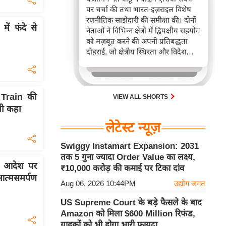
पर चर्चा की तथा भारत-इज़राइल विशेष
रणनीतिक साझेदारी की समीक्षा की। दोनों
में फंदे से
नेताओं ने विभिन्न क्षेत्रों में द्विपक्षीय सहयोग
को मज़बूत करने की अपनी प्रतिबद्धता
दोहराई, जो क्षेत्रीय स्थिरता और विदेश
नीति में भारत के बढ़ते महत्व को रेखांकित
करता है।
Train की
VIEW ALL SHORTS
 भी कहा
लेटेस्ट न्यूज़
Swiggy Instamart Expansion: 2031
तक 5 गुना ज्यादा Order Value का लक्ष्य,
के आदेश पर
₹10,000 करोड़ की कमाई पर टिका दांव
आत्मसमर्पण
Aug 06, 2026 10:44PM
उद्योग जगत
US Supreme Court के बड़े फैसले के बाद
Amazon को मिला $600 Million रिफंड,
ग्राहकों को भी होगा भारी फायदा