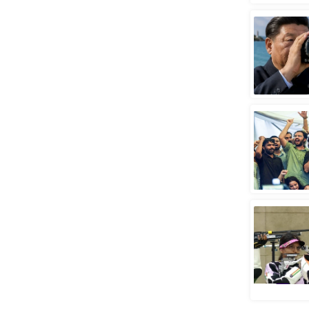
स्तंभ
एम.
आर.
आई.
चाय पर
समीक्षा
धर्म
ज्योतिष
प्रभु
महिमा/
धर्मस्थल
व्रत
त्योहार
राशिफल
विशेष