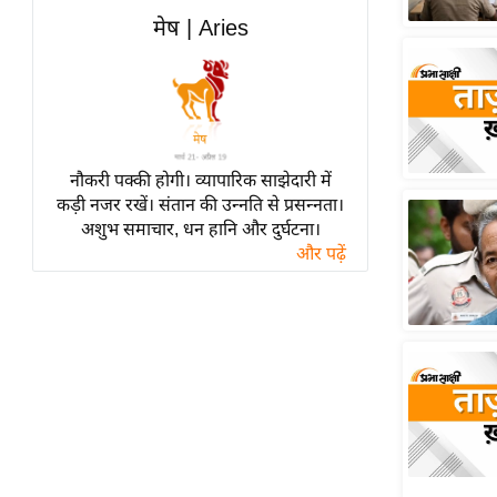
हॉलीवुड
मेष | Aries
फिल्म समीक्षा
Breaking
News
लाइफस्टाइल
नौकरी पक्की होगी। व्यापारिक साझेदारी में
टेक्नॉलॉजी
कड़ी नजर रखें। संतान की उन्नति से प्रसन्नता।
ब्यूटी/फैशन
अशुभ समाचार, धन हानि और दुर्घटना।
घरेलू नुस्खे
और पढ़ें
पर्यटन स्थल
फिटनेस मंत्रा
रिलेशनशिप
राजनीति
विश्लेषण
समसामयिक
मातृभूमि