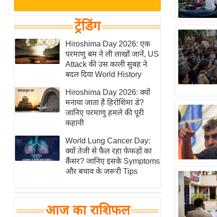
बजट
Hindi
खेल
News
ट्रेंडिंग
क्रिकेट
Hindi
Hiroshima Day 2026: एक
IPL
परमाणु बम ने ली लाखों जानें, US
Videos
2026
Attack की उस काली सुबह ने
क्राइम
बदल दिया World History
ई-पेपर
Hiroshima Day 2026: क्यों
मनाया जाता है हिरोशिमा डे?
मिसाल बेमिसाल
जानिए परमाणु हमले की पूरी
शख्सियत
कहानी
यंग इंडिया
World Lung Cancer Day:
साहित्य जगत
क्यों तेजी से फैल रहा फेफड़ों का
कैंसर? जानिए इसके Symptoms
ऑटो वर्ल्ड
और बचाव के जरूरी Tips
न्यूज ब्रीफ
मनोरंजन जगत
आज का राशिफल
बॉलीवुड