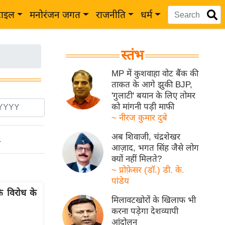
टाइल
मनोरंजन जगत
राजनीति
धर्म
स्तंभ
MP में कुशवाहा वोट बैंक की
ताकत के आगे झुकी BJP,
'गुलाटी' बयान के लिए तोमर
को मांगनी पड़ी माफी
~ नीरज कुमार दुबे
अब शिवाजी, चंद्रशेखर
ो
आज़ाद, भगत सिंह जैसे लोग
क्यों नहीं मिलते?
~ प्रोफ़ेसर (डॉ.) डी. के.
पांडेय
े विरोध के
मिलावटखोरों के खिलाफ भी
करना पड़ेगा देशव्यापी
आंदोलन