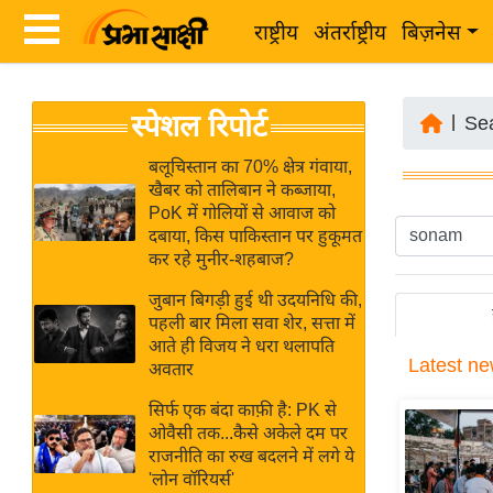
राष्ट्रीय
अंतर्राष्ट्रीय
बिज़नेस
Latest
ता
स्पेशल रिपोर्ट
News
|
Se
ज़ा
in
ख
बलूचिस्तान का 70% क्षेत्र गंवाया,
Hindi
खैबर को तालिबान ने कब्जाया,
ब
PoK में गोलियों से आवाज को
र
दबाया, किस पाकिस्तान पर हुकूमत
Hindi
कर रहे मुनीर-शहबाज?
राष्ट्रीय
News
अंतर्राष्ट्रीय
जुबान बिगड़ी हुई थी उदयनिधि की,
Live
पहली बार मिला सवा शेर, सत्ता में
बिज़नेस
आते ही विजय ने धरा थलापति
Latest
ne
उद्योग
अवतार
Breaking
जगत
News in
सिर्फ एक बंदा काफ़ी है: PK से
विशेषज्ञ
ओवैसी तक...कैसे अकेले दम पर
Hindi
राजनीति का रुख बदलने में लगे ये
राय
'लोन वॉरियर्स'