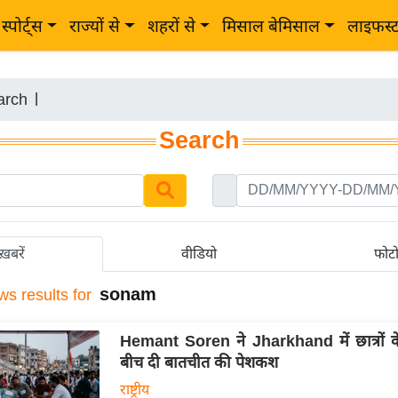
स्पोर्ट्स
राज्यों से
शहरों से
मिसाल बेमिसाल
लाइफस्
arch
|
Search
ख़बरें
वीडियो
फोट
sonam
ws results for
Hemant Soren ने Jharkhand में छात्रों क
बीच दी बातचीत की पेशकश
राष्ट्रीय