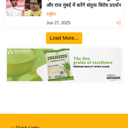
और राज मुंबई में करेंगे संयुक्त विरोध प्रदर्शन
य
राष्ट्रीय
बि
ज़
Jun 27, 2025
ने
स
Load More...
उ
द्यो
ग
ज
ग
त
वि
शे
ष
ज्ञ
रा
Quick Links