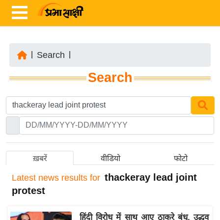
|
Search
|
ता
Search
ज़ा
ख
ब
र
रा
ष्ट्री
ख़बरें
वीडियो
फोटो
य
thackeray lead joint
Latest
news results for
अं
protest
त
र्रा
हिंदी विरोध में साथ आए ठाकरे बंधु, उद्धव
ष्ट्री