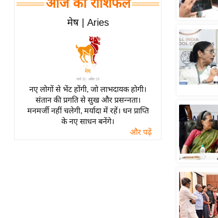
आज का राशिफल
हॉलीवुड
फिल्म समीक्षा
मेष | Aries
Breaking
News
लाइफस्टाइल
टेक्नॉलॉजी
नए लोगों से भेंट होंगी, जो लाभदायक होगी।
ब्यूटी/फैशन
संतान की प्रगति से सुख और प्रसन्नता।
घरेलू नुस्खे
मनमर्जी नहीं चलेगी, मर्यादा में रहें। धन प्राप्ति
के नए साधन बनेंगे।
पर्यटन स्थल
और पढ़ें
फिटनेस मंत्रा
रिलेशनशिप
राजनीति
विश्लेषण
समसामयिक
मातृभूमि