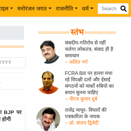
टाइल
मनोरंजन जगत
राजनीति
धर्म
स्तंभ
संसदीय-गतिरोध से नहीं
चलेगा लोकतंत्र, संवाद ही है
समाधान
~ ललित गर्ग
FCRA Bill पर हल्ला मचा
रहे विपक्षी दलों और ईसाई
ो
संगठनों को मार्को रुबियो का
बयान सुनना चाहिए
~ नीरज कुमार दुबे
राजेंद्र माथुर- विचारों की
का BJP पर
पत्रकारिता के नायक
ी होगी
~ प्रो. संजय द्विवेदी