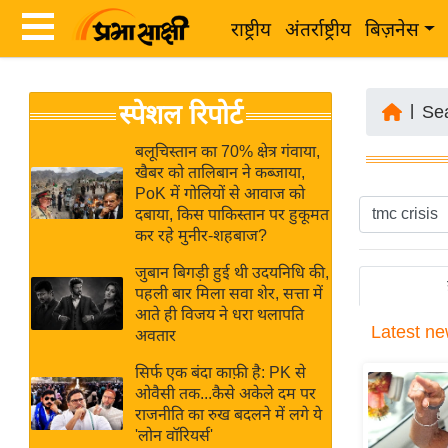
राष्ट्रीय
अंतर्राष्ट्रीय
बिज़नेस
Latest
ता
स्पेशल रिपोर्ट
News
|
Se
ज़ा
in
ख
बलूचिस्तान का 70% क्षेत्र गंवाया,
Hindi
खैबर को तालिबान ने कब्जाया,
ब
PoK में गोलियों से आवाज को
र
दबाया, किस पाकिस्तान पर हुकूमत
Hindi
कर रहे मुनीर-शहबाज?
राष्ट्रीय
News
अंतर्राष्ट्रीय
जुबान बिगड़ी हुई थी उदयनिधि की,
Live
पहली बार मिला सवा शेर, सत्ता में
बिज़नेस
आते ही विजय ने धरा थलापति
Latest
ne
उद्योग
अवतार
Breaking
जगत
News in
सिर्फ एक बंदा काफ़ी है: PK से
विशेषज्ञ
ओवैसी तक...कैसे अकेले दम पर
Hindi
राजनीति का रुख बदलने में लगे ये
राय
'लोन वॉरियर्स'