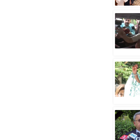
स्तंभ
एम.
आर.
आई.
चाय पर
समीक्षा
धर्म
ज्योतिष
प्रभु
महिमा/
धर्मस्थल
व्रत
त्योहार
राशिफल
विशेष