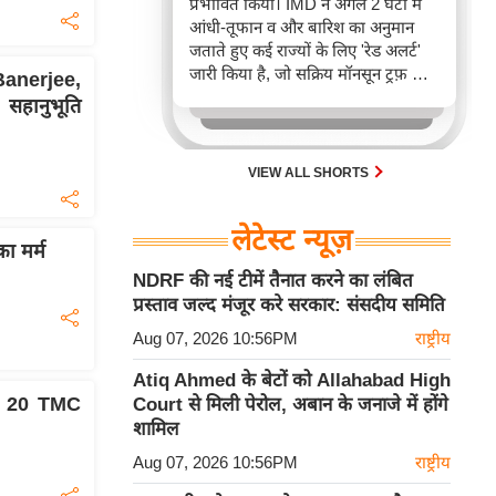
प्रभावित किया। IMD ने अगले 2 घंटों में
आंधी-तूफान व और बारिश का अनुमान
जताते हुए कई राज्यों के लिए 'रेड अलर्ट'
जारी किया है, जो सक्रिय मॉनसून ट्रफ़ और
nerjee,
चक्रवाती हवाओं के घेरे का परिणाम है,
सहानुभूति
जिससे यातायात बाधित होने के साथ-साथ
सफदरजंग अस्पताल में भी जलभराव की
स्थिति बनी।
VIEW ALL SHORTS
लेटेस्ट न्यूज़
ा मर्म
NDRF की नई टीमें तैनात करने का लंबित
प्रस्ताव जल्द मंजूर करे सरकार: संसदीय समिति
Aug 07, 2026 10:56PM
राष्ट्रीय
Atiq Ahmed के बेटों को Allahabad High
 ने 20 TMC
Court से मिली पेरोल, अबान के जनाजे में होंगे
शामिल
Aug 07, 2026 10:56PM
राष्ट्रीय