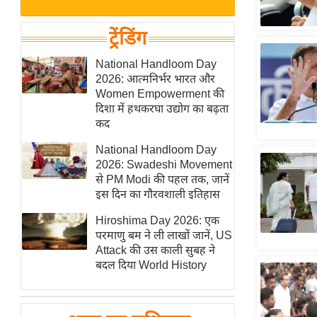
बजट
Hindi
खेल
News
ट्रेंडिंग
क्रिकेट
Hindi
National Handloom Day
IPL
2026: आत्मनिर्भर भारत और
Videos
2026
Women Empowerment की
क्राइम
दिशा में हथकरघा उद्योग का बढ़ता
कद
ई-पेपर
National Handloom Day
मिसाल बेमिसाल
2026: Swadeshi Movement
शख्सियत
से PM Modi की पहल तक, जानें
यंग इंडिया
इस दिन का गौरवशाली इतिहास
साहित्य जगत
Hiroshima Day 2026: एक
परमाणु बम ने ली लाखों जानें, US
ऑटो वर्ल्ड
Attack की उस काली सुबह ने
न्यूज ब्रीफ
बदल दिया World History
मनोरंजन जगत
बॉलीवुड