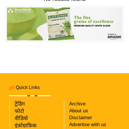
य
बि
ज़
ने
स
उ
द्यो
ग
ज
ग
त
Quick Links
वि
शे
ट्रेंडिंग
Archive
ष
About us
फोटो
ज्ञ
Disclaimer
वीडियो
रा
Advertise with us
इंफ़ोग्राफ़िक