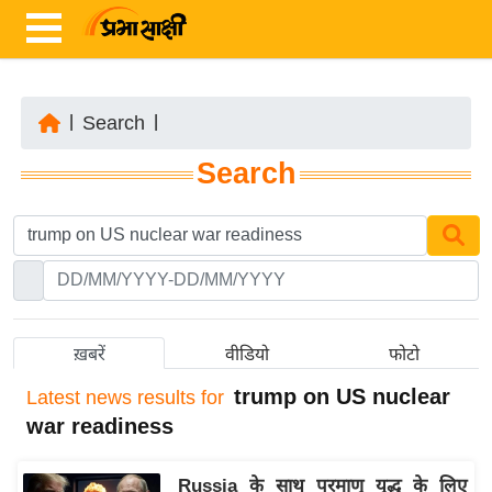
|
Search
|
ता
Search
ज़ा
ख
ब
र
रा
ष्ट्री
ख़बरें
वीडियो
फोटो
य
trump on US nuclear
Latest
news results for
अं
war readiness
त
र्रा
Russia के साथ परमाणु युद्ध के लिए
ष्ट्री