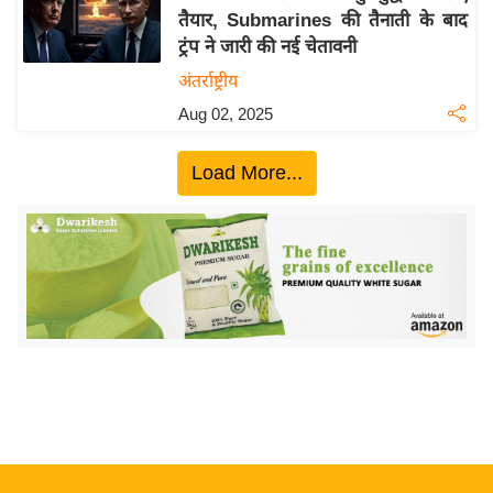
तैयार, Submarines की तैनाती के बाद
य
ट्रंप ने जारी की नई चेतावनी
बि
अंतर्राष्ट्रीय
ज़
Aug 02, 2025
ने
स
Load More...
उ
द्यो
ग
ज
ग
त
वि
शे
ष
ज्ञ
रा