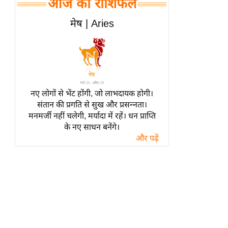
आज का राशिफल
हॉलीवुड
फिल्म समीक्षा
मेष | Aries
Breaking
News
लाइफस्टाइल
टेक्नॉलॉजी
नए लोगों से भेंट होंगी, जो लाभदायक होगी।
ब्यूटी/फैशन
संतान की प्रगति से सुख और प्रसन्नता।
घरेलू नुस्खे
मनमर्जी नहीं चलेगी, मर्यादा में रहें। धन प्राप्ति
के नए साधन बनेंगे।
पर्यटन स्थल
और पढ़ें
फिटनेस मंत्रा
रिलेशनशिप
राजनीति
विश्लेषण
समसामयिक
मातृभूमि