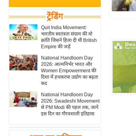
बजट
Hindi
खेल
News
ट्रेंडिंग
क्रिकेट
Hindi
Quit India Movement:
IPL
भारतीय स्वतंत्रता संग्राम की वो
Videos
2026
क्रांति जिसने हिला दी थी British
क्राइम
Empire की जड़ें
ई-पेपर
National Handloom Day
2026: आत्मनिर्भर भारत और
मिसाल बेमिसाल
Women Empowerment की
शख्सियत
दिशा में हथकरघा उद्योग का बढ़ता
यंग इंडिया
कद
साहित्य जगत
National Handloom Day
2026: Swadeshi Movement
ऑटो वर्ल्ड
से PM Modi की पहल तक, जानें
न्यूज ब्रीफ
इस दिन का गौरवशाली इतिहास
मनोरंजन जगत
बॉलीवुड