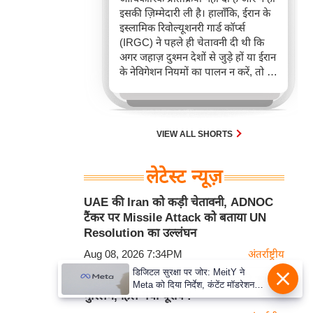
इसकी ज़िम्मेदारी ली है। हालाँकि, ईरान के
इस्लामिक रिवोल्यूशनरी गार्ड कॉर्प्स
(IRGC) ने पहले ही चेतावनी दी थी कि
अगर जहाज़ दुश्मन देशों से जुड़े हों या ईरान
के नेविगेशन नियमों का पालन न करें, तो वे
इस अहम समुद्री रास्ते पर जहाज़ों के
ख़िलाफ़ सख़्त कार्रवाई कर सकते हैं।
VIEW ALL SHORTS
लेटेस्ट न्यूज़
UAE की Iran को कड़ी चेतावनी, ADNOC
टैंकर पर Missile Attack को बताया UN
Resolution का उल्लंघन
Aug 08, 2026 7:34PM
अंतर्राष्ट्रीय
डिजिटल सुरक्षा पर जोर: MeitY ने
हिंदुओं को धोखा देने वाले इस देश को ले डूबे
Meta को दिया निर्देश, कंटेंट मॉडरेशन
मुस्लिम, हिल गया यूरोप !
मजबूत करे