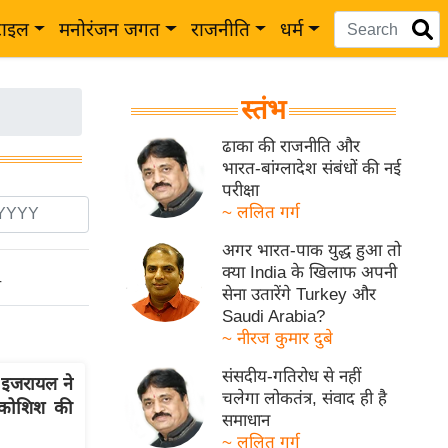
टाइल
मनोरंजन जगत
राजनीति
धर्म
स्तंभ
ढाका की राजनीति और
भारत-बांग्लादेश संबंधों की नई
परीक्षा
~ ललित गर्ग
अगर भारत-पाक युद्ध हुआ तो
क्या India के खिलाफ अपनी
ो
सेना उतारेंगे Turkey और
Saudi Arabia?
~ नीरज कुमार दुबे
संसदीय-गतिरोध से नहीं
 इजरायल ने
चलेगा लोकतंत्र, संवाद ही है
 कोशिश की
समाधान
~ ललित गर्ग