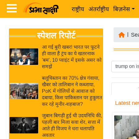
राष्ट्रीय
अंतर्राष्ट्रीय
बिज़नेस
Latest
ता
स्पेशल रिपोर्ट
News
|
Se
ज़ा
in
ख
आ गई बुरी खबर! भारत पर फूटने
Hindi
ही वाला है ट्रंप का ये खतरनाक
ब
'बम', 10 प्वाइंट में इसके असर को
र
समझें
Hindi
राष्ट्रीय
बलूचिस्तान का 70% क्षेत्र गंवाया,
News
अंतर्राष्ट्रीय
खैबर को तालिबान ने कब्जाया,
Live
PoK में गोलियों से आवाज को
बिज़नेस
दबाया, किस पाकिस्तान पर हुकूमत
Latest
ne
उद्योग
कर रहे मुनीर-शहबाज?
Breaking
जगत
News in
जुबान बिगड़ी हुई थी उदयनिधि की,
विशेषज्ञ
पहली बार मिला सवा शेर, सत्ता में
Hindi
आते ही विजय ने धरा थलापति
राय
अवतार