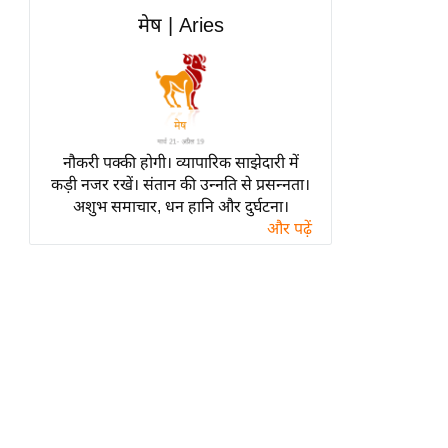
हॉलीवुड
मेष | Aries
फिल्म समीक्षा
Breaking
News
लाइफस्टाइल
नौकरी पक्की होगी। व्यापारिक साझेदारी में
टेक्नॉलॉजी
कड़ी नजर रखें। संतान की उन्नति से प्रसन्नता।
ब्यूटी/फैशन
अशुभ समाचार, धन हानि और दुर्घटना।
घरेलू नुस्खे
और पढ़ें
पर्यटन स्थल
फिटनेस मंत्रा
रिलेशनशिप
राजनीति
विश्लेषण
समसामयिक
मातृभूमि