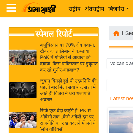
राष्ट्रीय
अंतर्राष्ट्रीय
बिज़नेस
Latest
ता
स्पेशल रिपोर्ट
News
|
Se
ज़ा
in
ख
बलूचिस्तान का 70% क्षेत्र गंवाया,
Hindi
खैबर को तालिबान ने कब्जाया,
ब
PoK में गोलियों से आवाज को
र
दबाया, किस पाकिस्तान पर हुकूमत
Hindi
कर रहे मुनीर-शहबाज?
राष्ट्रीय
News
अंतर्राष्ट्रीय
जुबान बिगड़ी हुई थी उदयनिधि की,
Live
पहली बार मिला सवा शेर, सत्ता में
बिज़नेस
आते ही विजय ने धरा थलापति
Latest
ne
उद्योग
अवतार
Breaking
जगत
News in
सिर्फ एक बंदा काफ़ी है: PK से
विशेषज्ञ
ओवैसी तक...कैसे अकेले दम पर
Hindi
राजनीति का रुख बदलने में लगे ये
राय
'लोन वॉरियर्स'