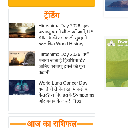
बजट
Hindi
खेल
News
ट्रेंडिंग
क्रिकेट
Hindi
Hiroshima Day 2026: एक
IPL
परमाणु बम ने ली लाखों जानें, US
Videos
2026
Attack की उस काली सुबह ने
क्राइम
बदल दिया World History
ई-पेपर
Hiroshima Day 2026: क्यों
मनाया जाता है हिरोशिमा डे?
मिसाल बेमिसाल
जानिए परमाणु हमले की पूरी
शख्सियत
कहानी
यंग इंडिया
World Lung Cancer Day:
साहित्य जगत
क्यों तेजी से फैल रहा फेफड़ों का
कैंसर? जानिए इसके Symptoms
ऑटो वर्ल्ड
और बचाव के जरूरी Tips
न्यूज ब्रीफ
मनोरंजन जगत
आज का राशिफल
बॉलीवुड