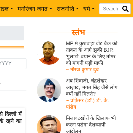
टाइल
मनोरंजन जगत
राजनीति
धर्म
स्तंभ
MP में कुशवाहा वोट बैंक की
ताकत के आगे झुकी BJP,
'गुलाटी' बयान के लिए तोमर
को मांगनी पड़ी माफी
~ नीरज कुमार दुबे
अब शिवाजी, चंद्रशेखर
ो
आज़ाद, भगत सिंह जैसे लोग
क्यों नहीं मिलते?
~ प्रोफ़ेसर (डॉ.) डी. के.
पांडेय
दिल्ली में
मिलावटखोरों के खिलाफ भी
्क रहने का
करना पड़ेगा देशव्यापी
आंदोलन