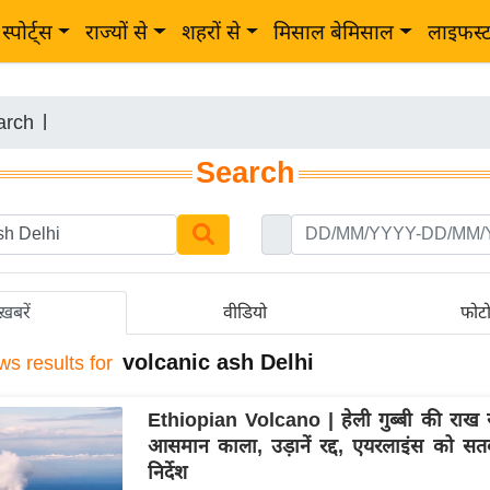
स्पोर्ट्स
राज्यों से
शहरों से
मिसाल बेमिसाल
लाइफस्
arch
|
Search
ख़बरें
वीडियो
फोट
volcanic ash Delhi
ws results for
Ethiopian Volcano | हेली गुब्बी की राख से 
आसमान काला, उड़ानें रद्द, एयरलाइंस को सतर
निर्देश