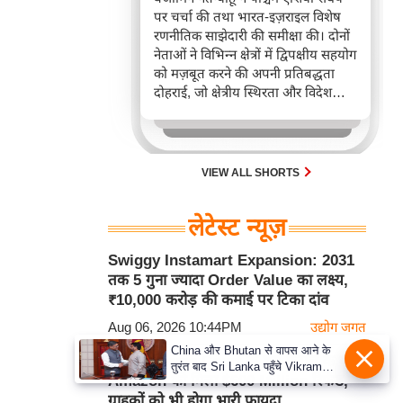
पर चर्चा की तथा भारत-इज़राइल विशेष
रणनीतिक साझेदारी की समीक्षा की। दोनों
नेताओं ने विभिन्न क्षेत्रों में द्विपक्षीय सहयोग
को मज़बूत करने की अपनी प्रतिबद्धता
दोहराई, जो क्षेत्रीय स्थिरता और विदेश
नीति में भारत के बढ़ते महत्व को रेखांकित
करता है।
VIEW ALL SHORTS
लेटेस्ट न्यूज़
Swiggy Instamart Expansion: 2031
तक 5 गुना ज्यादा Order Value का लक्ष्य,
₹10,000 करोड़ की कमाई पर टिका दांव
Aug 06, 2026 10:44PM
उद्योग जगत
China और Bhutan से वापस आने के
US Supreme Court के बड़े फैसले के बाद
तुरंत बाद Sri Lanka पहुँचे Vikram
Amazon को मिला $600 Million रिफंड,
Misri, भारत के जबरदस्त दाँव से दुनिया
ग्राहकों को भी होगा भारी फायदा
हुई हैरान