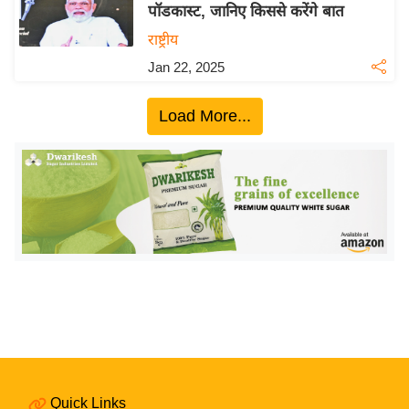
ख्सि
पॉडकास्ट, जानिए किससे करेंगे बात
य
राष्ट्रीय
त
Jan 22, 2025
यं
ग
Load More...
इं
डि
या
सा
हि
त्य
ज
ग
त
ऑ
टो
व
Quick Links