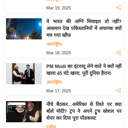
य
Mar 19, 2025
ब
ज
ये भारत की अग्नि मिसाइल तो नहीं?
ट
आसमान देख पकिस्तानियों में अचानक क्यों
खे
मच गया खौफ
ल
अंतर्राष्ट्रीय
क्रि
Mar 18, 2025
के
ट
PM Modi का इंटरव्यू लेने वाले ने क्यों नहीं
खाया 45 घंटे खाना, पूरी दुनिया हैरान!
I
P
अंतर्राष्ट्रीय
L
Mar 17, 2025
2
0
नीचे बैठकर...अमेरिका से रिश्ते पर क्या
2
बोले मोदी? ट्रंप ने अपने ट्रूथ सोशल पर
शेयर कर दिया पूरा पॉडकास्ट
6
राष्ट्रीय
क्रा