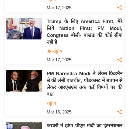
इ
Mar 17, 2025
म
Trump के लिए America First, मेरे
ई
लिये Nation First: PM Modi,
-
Congress बोली- पाखंड की कोई सीमा
पे
नहीं है
प
अंतर्राष्ट्रीय
र
Mar 17, 2025
मि
सा
PM Narendra Modi ने लेक्स फ्रिडमैन
ल
से की लंबी बातचीत, पॉडकास्ट में बचपन से
लेकर आरएसएस तक कई विषयों पर की
बे
बात
मि
राष्ट्रीय
सा
Mar 16, 2025
ल
श
फरवरी में होगा पीएम मोदी का इंटरनेशनल