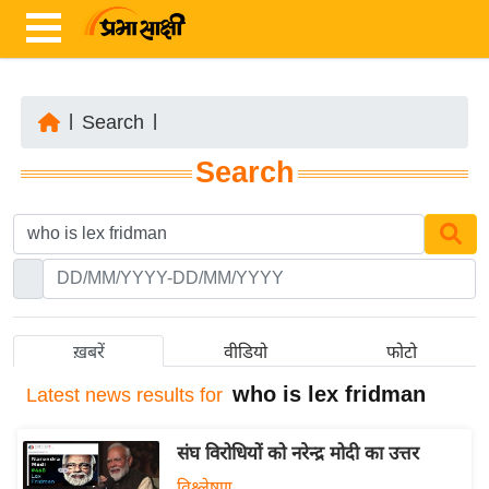
|
Search
|
ता
Search
ज़ा
ख
ब
र
रा
ष्ट्री
ख़बरें
वीडियो
फोटो
य
who is lex fridman
Latest
news results for
अं
त
संघ विरोधियों को नरेन्द्र मोदी का उत्तर
र्रा
ष्ट्री
विश्लेषण