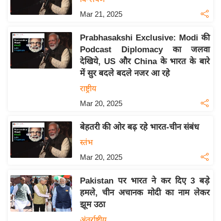
य
Mar 21, 2025
बि
Prabhasakshi Exclusive: Modi की
ज़
Podcast Diplomacy का जलवा
ने
देखिये, US और China के भारत के बारे
स
में सुर बदले बदले नजर आ रहे
उ
राष्ट्रीय
द्यो
Mar 20, 2025
ग
ज
बेहतरी की ओर बढ़ रहे भारत-चीन संबंध
ग
स्तंभ
त
Mar 20, 2025
वि
शे
Pakistan पर भारत ने कर दिए 3 बड़े
ष
हमले, चीन अचानक मोदी का नाम लेकर
ज्ञ
झूम उठा
रा
अंतर्राष्ट्रीय