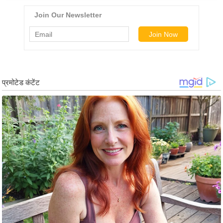
ड
हॉ
ली
वु
ड
फि
ल्म
स
मी
क्षा
B
r
e
a
k
i
n