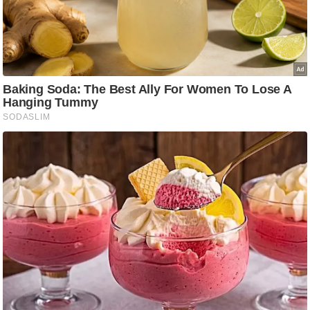
आ
र
.
आ
ई
.
चा
य
प
र
स
मी
क्षा
ध
र्म
ज्यो