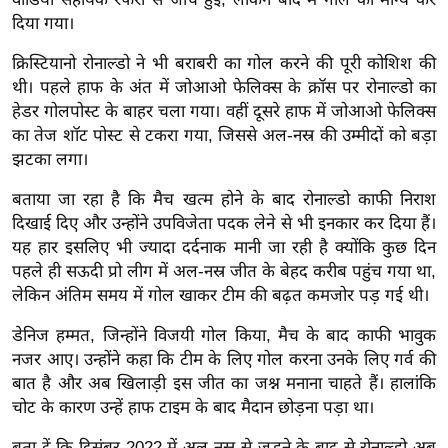
ख्सि
दिया गया।
य
त
क्रिस्टियानो रोनाल्डो ने भी बराबरी का गोल करने की पूरी कोशिश की
थी। पहले हाफ के अंत में जोआओ फेलिक्स के क्रॉस पर रोनाल्डो का
यं
हेडर गोलपोस्ट के बाहर चला गया। वहीं दूसरे हाफ में जोआओ फेलिक्स
ग
का तेज शॉट पोस्ट से टकरा गया, जिससे अल-नस्र की उम्मीदों को बड़ा
इं
झटका लगा।
डि
या
बताया जा रहा है कि मैच खत्म होने के बाद रोनाल्डो काफी निराश
दिखाई दिए और उन्होंने उपविजेता पदक लेने से भी इनकार कर दिया हैं।
सा
यह हार इसलिए भी ज्यादा दर्दनाक मानी जा रही है क्योंकि कुछ दिन
हि
पहले ही सऊदी प्रो लीग में अल-नस्र जीत के बेहद करीब पहुंच गया था,
त्य
लेकिन अंतिम समय में गोल खाकर टीम की बढ़त कमजोर पड़ गई थी।
ज
ग
डेनिज हम्मत, जिन्होंने विजयी गोल किया, मैच के बाद काफी भावुक
त
नजर आए। उन्होंने कहा कि टीम के लिए गोल करना उनके लिए गर्व की
बात है और अब खिलाड़ी इस जीत का जश्न मनाना चाहते हैं। हालांकि
ऑ
चोट के कारण उन्हें हाफ टाइम के बाद मैदान छोड़ना पड़ा था।
टो
व
बता दें कि दिसंबर 2022 में अल-नस्र से जुड़ने के बाद से रोनाल्डो अब