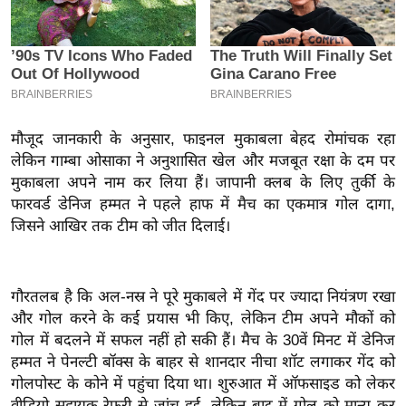
इ
म
ई
-
पे
मौजूद जानकारी के अनुसार, फाइनल मुकाबला बेहद रोमांचक रहा
प
लेकिन गाम्बा ओसाका ने अनुशासित खेल और मजबूत रक्षा के दम पर
र
मुकाबला अपने नाम कर लिया हैं। जापानी क्लब के लिए तुर्की के
मि
फारवर्ड डेनिज हम्मत ने पहले हाफ में मैच का एकमात्र गोल दागा,
सा
जिसने आखिर तक टीम को जीत दिलाई।
ल
बे
गौरतलब है कि अल-नस्र ने पूरे मुकाबले में गेंद पर ज्यादा नियंत्रण रखा
मि
और गोल करने के कई प्रयास भी किए, लेकिन टीम अपने मौकों को
सा
गोल में बदलने में सफल नहीं हो सकी हैं। मैच के 30वें मिनट में डेनिज
ल
हम्मत ने पेनल्टी बॉक्स के बाहर से शानदार नीचा शॉट लगाकर गेंद को
गोलपोस्ट के कोने में पहुंचा दिया था। शुरुआत में ऑफसाइड को लेकर
श
वीडियो सहायक रेफरी से जांच हुई, लेकिन बाद में गोल को मान्य कर