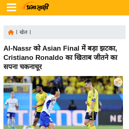
|
खेल
|
ता
Al-Nassr को Asian Final में बड़ा झटका,
ज़ा
ख
Cristiano Ronaldo का खिताब जीतने का
ब
सपना चकनाचूर
र
रा
ष्ट्री
य
अं
त
र्रा
ष्ट्री