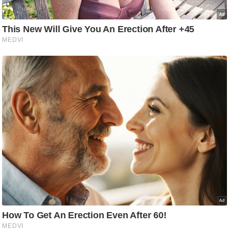
g
N
e
w
s
ला
इ
फ
स्टा
इ
ल
टे
क्नॉ
लॉ
जी
ब्यू
टी