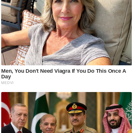
ट
ने
स
मं
त्रा
रि
ले
श
न
शि
प
रा
ज
नी
ति
वि
श्ले