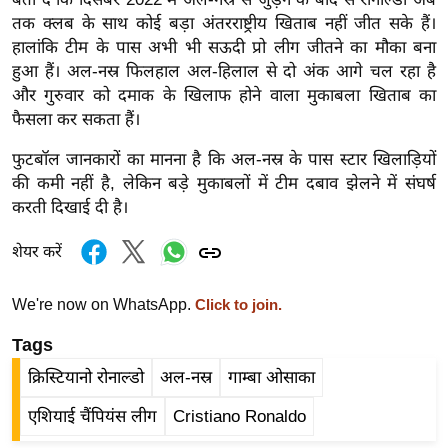
र्ल्ड
तक क्लब के साथ कोई बड़ा अंतरराष्ट्रीय खिताब नहीं जीत सके हैं।
न्यू
हालांकि टीम के पास अभी भी सऊदी प्रो लीग जीतने का मौका बना
हुआ हैं। अल-नस्र फिलहाल अल-हिलाल से दो अंक आगे चल रहा है
ज
और गुरुवार को दमाक के खिलाफ होने वाला मुकाबला खिताब का
ब्री
फैसला कर सकता हैं।
फ
म
फुटबॉल जानकारों का मानना है कि अल-नस्र के पास स्टार खिलाड़ियों
नो
की कमी नहीं है, लेकिन बड़े मुकाबलों में टीम दबाव झेलने में संघर्ष
करती दिखाई दी है।
रं
ज
शेयर करें
न
ज
We're now on WhatsApp.
Click to join.
ग
त
Tags
बॉ
क्रिस्टियानो रोनाल्डो
अल-नस्र
गाम्बा ओसाका
ली
एशियाई चैंपियंस लीग
Cristiano Ronaldo
वु