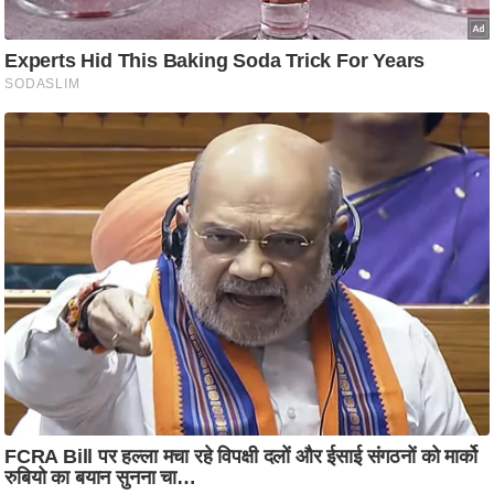
ति
ष
प्र
भु
म
हि
मा
/
ध
र्म
स्थ
ल
व्र
त
त्यो
हा
र