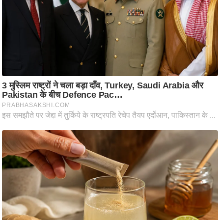
ष
ण
स
म
सा
म
यि
क
मा
तृ
भू
मि
स्तं
भ
ए
म
.