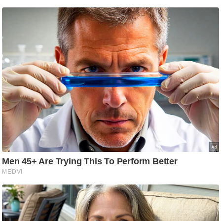
/
फै
श
न
घ
रे
लू
नु
स्खे
प
र्य
ट
न
स्थ
ल
फि