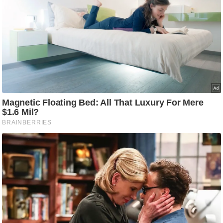
आ
र
.
आ
ई
.
चा
य
प
र
स
मी
क्षा
ध
र्म
ज्यो