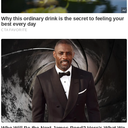
g
N
e
w
s
ला
इ
फ
स्टा
इ
ल
टे
क्नॉ
लॉ
जी
ब्यू
टी