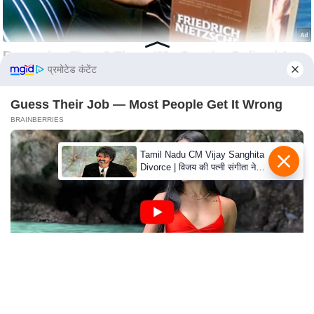
c
y
G
r
प्रमोटेड कंटेंट
i
e
Guess Their Job — Most People Get It Wrong
v
BRAINBERRIES
a
n
Tamil Nadu CM Vijay Sanghita
c
Divorce | विजय की पत्नी संगीता ने
वापस ली तलाक की अर्जी, कोर्ट ने
e
मामले को किया निपटाया
R
e
d
r
e
s