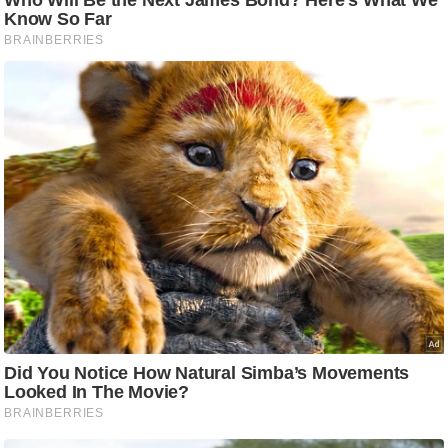
/
फै
श
न
घ
रे
लू
नु
स्खे
प
र्य
ट
न
स्थ
ल
फि