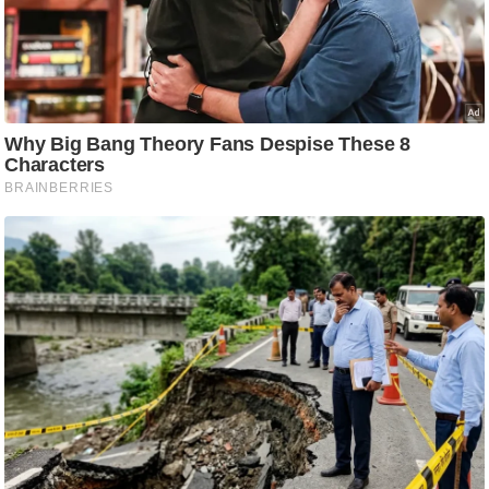
ति
ष
प्र
भु
म
हि
मा
/
ध
र्म
स्थ
ल
व्र
त
त्यो
हा
र