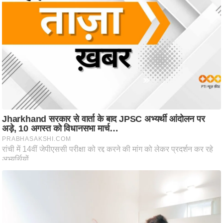
ष
ण
स
म
सा
म
यि
क
मा
तृ
भू
मि
स्तं
भ
ए
म
.