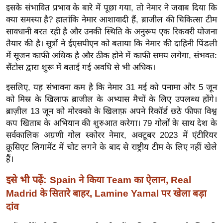
ख्सि
इसके संभावित प्रभाव के बारे में पूछा गया, तो नेमार ने जवाब दिया कि
य
क्या समस्या है? हालांकि नेमार आशावादी हैं, ब्राजील की चिकित्सा टीम
त
सावधानी बरत रही है और उनकी स्थिति के अनुरूप एक रिकवरी योजना
तैयार की है। सूत्रों ने ईएसपीएन को बताया कि नेमार की दाहिनी पिंडली
यं
में सूजन काफी अधिक है और ठीक होने में काफी समय लगेगा, संभवतः
ग
सैंटोस द्वारा शुरू में बताई गई अवधि से भी अधिक।
इं
डि
इसलिए, यह संभावना कम है कि नेमार 31 मई को पनामा और 5 जून
या
को मिस्र के खिलाफ ब्राजील के अभ्यास मैचों के लिए उपलब्ध होंगे।
ब्राज़ील 13 जून को मोरक्को के खिलाफ़ अपने रिकॉर्ड छठे फीफा विश्व
सा
कप खिताब के अभियान की शुरुआत करेगा। 79 गोलों के साथ देश के
हि
सर्वकालिक अग्रणी गोल स्कोरर नेमार, अक्टूबर 2023 में एंटीरियर
त्य
क्रूसिएट लिगामेंट में चोट लगने के बाद से राष्ट्रीय टीम के लिए नहीं खेले
ज
हैं।
ग
त
इसे भी पढ़ें:
Spain ने किया Team का ऐलान, Real
ऑ
Madrid के सितारे बाहर, Lamine Yamal पर खेला बड़ा
टो
दांव
व