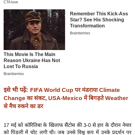
इ
म
ई
-
पे
प
र
मि
सा
ल
इसे भी पढ़ें:
FIFA World Cup पर मंडराया Climate
बे
Change का संकट, USA-Mexico में बिगड़ते Weather
मि
से मैच रुकने का डर
सा
ल
17 मई को कोरितिबा के खिलाफ सैंटोस की 3-0 से हार के दौरान नेमार
श
को पिंडली में चोट लगी थी। जब उनसे विश्व कप में उनके प्रदर्शन पर