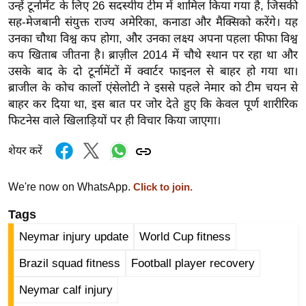
उन्हें टूर्नामेंट के लिए 26 सदस्यीय टीम में शामिल किया गया है, जिसकी
र्ल्ड
सह-मेजबानी संयुक्त राज्य अमेरिका, कनाडा और मैक्सिको करेंगे। यह
न्यू
उनका चौथा विश्व कप होगा, और उनका लक्ष्य अपना पहला फीफा विश्व
ज
कप खिताब जीतना है। ब्राज़ील 2014 में चौथे स्थान पर रहा था और
ब्री
उसके बाद के दो टूर्नामेंटों में क्वार्टर फाइनल से बाहर हो गया था।
फ
ब्राजील के कोच कार्लो एंसेलोटी ने इससे पहले नेमार को टीम चयन से
बाहर कर दिया था, इस बात पर जोर देते हुए कि केवल पूर्ण शारीरिक
म
फिटनेस वाले खिलाड़ियों पर ही विचार किया जाएगा।
नो
रं
शेयर करें
ज
न
We're now on WhatsApp.
Click to join.
ज
ग
Tags
त
Neymar injury update
World Cup fitness
बॉ
Brazil squad fitness
Football player recovery
ली
वु
Neymar calf injury