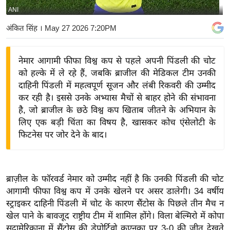
ANI
य
बि
अंकित सिंह
। May 27 2026 7:20PM
ज़
ने
नेमार आगामी फीफा विश्व कप से पहले अपनी पिंडली की चोट
स
को हल्के में ले रहे हैं, जबकि ब्राजील की मेडिकल टीम उनकी
उ
दाहिनी पिंडली में महत्वपूर्ण सूजन और लंबी रिकवरी की उम्मीद
द्यो
कर रही है। इससे उनके अभ्यास मैचों से बाहर होने की संभावना
ग
है, जो ब्राजील के छठे विश्व कप खिताब जीतने के अभियान के
लिए एक बड़ी चिंता का विषय है, खासकर कोच एंसेलोटी के
ज
फिटनेस पर जोर देने के बाद।
ग
त
वि
ब्राज़ील के फॉरवर्ड नेमार को उम्मीद नहीं है कि उनकी पिंडली की चोट
शे
आगामी फीफा विश्व कप में उनके खेलने पर असर डालेगी। 34 वर्षीय
ष
स्ट्राइकर दाहिनी पिंडली में चोट के कारण सैंटोस के पिछले तीन मैच न
ज्ञ
खेल पाने के बावजूद राष्ट्रीय टीम में शामिल होंगे। विला बेल्मिरो में कोपा
रा
सुदामेरिकाना में सैंटोस की डेपोर्टिवो कुएनका पर 3-0 की जीत देखते