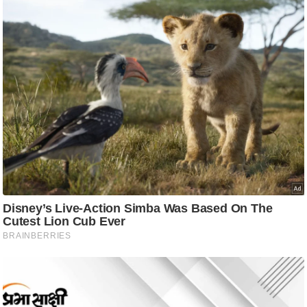
ट
ने
स
मं
त्रा
रि
ले
श
न
शि
प
रा
ज
नी
ति
वि
श्ले