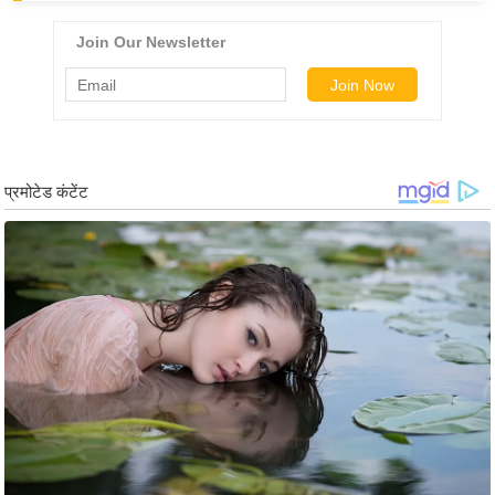
ड
हॉ
ली
वु
ड
फि
ल्म
स
मी
क्षा
B
r
e
a
k
i
n