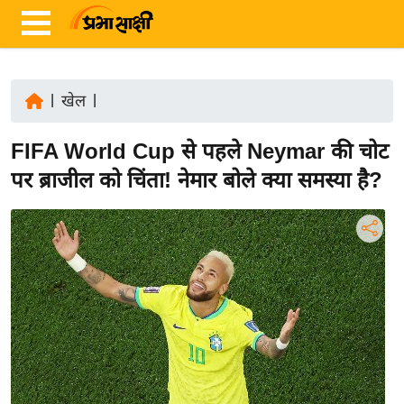
|
खेल
|
ता
FIFA World Cup से पहले Neymar की चोट
ज़ा
ख
पर ब्राजील को चिंता! नेमार बोले क्या समस्या है?
ब
र
रा
ष्ट्री
य
अं
त
र्रा
ष्ट्री