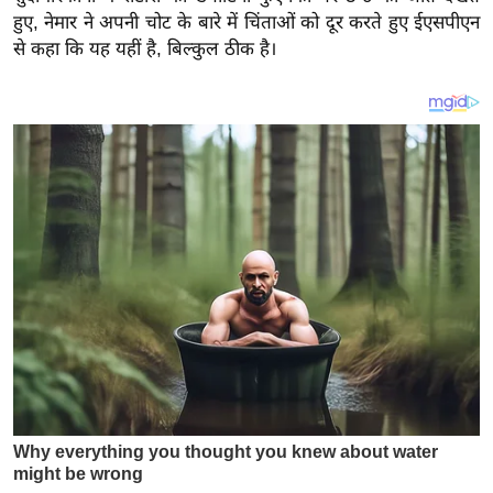
य
हुए, नेमार ने अपनी चोट के बारे में चिंताओं को दूर करते हुए ईएसपीएन
ब
से कहा कि यह यहीं है, बिल्कुल ठीक है।
ज
ट
खे
ल
क्रि
के
ट
I
P
L
2
0
2
6
क्रा