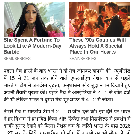
इ
म
ई
-
पे
प
र
मि
पहला मैच हारने के बाद भारत ने दो मैच जीतकर वापसी की। न्यूजीलैंड
सा
में 15 से 21 जून तक होने वाले एफआईएच नेशंस कप से पहले
ल
भारतीय टीम ने जबर्दस्त दृढता, अनुशासन और जुझारूपन दिखाते हुए
अपनी तैयारी पुख्ता की। पहले मैच में आस्ट्रेलिया ने 2 . 1 से जीत दर्ज
बे
की थी लेकिन भारत ने दूसरा मैच शूटआउट में 4 . 2 से जीता।
मि
सा
तीसरे मैच में भारतीय टीम ने 2 . 1 से जीत दर्ज की। इस दौरे पर भारत
ने हर विभाग में प्रभावित किया और डिफेंस तथा मिडफील्ड में प्रदर्शन में
ल
काफी सुधार देखने को मिला। नेशंस कप के जरिये भारत के पास 2026
श
. 27 सत्र के लिये एफआईएच प्रो लीग में वापसी का भी मौका है जो