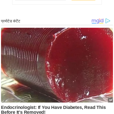
र्ल्ड
न्यू
ज
ब्री
फ
म
नो
रं
ज
न
ज
ग
त
बॉ
ली
वु