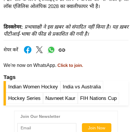
ख्सि
लॉस एंजिलिस ओलंपिक 2028 का क्वालीफायर भी है।
य
त
यं
डिस्क्लेमर:
प्रभासाक्षी ने इस ख़बर को संपादित नहीं किया है। यह ख़बर
पीटीआई-भाषा की फीड से प्रकाशित की गयी है।
ग
इं
डि
शेयर करें
या
We're now on WhatsApp.
Click to join.
सा
हि
Tags
त्य
Indian Women Hockey
India vs Australia
ज
ग
Hockey Series
Navneet Kaur
FIH Nations Cup
त
ऑ
टो
व