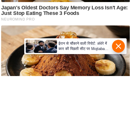
e
r
t
i
s
e
ईरान से चौंकाने वाली रिपोर्ट: अंधेरे में
P
कार की पिछली सीट पर Mojtaba
Khamenei से मिले राष्ट्रपति, पहचान
r
पर बना सस्पेंस
i
v
a
c
y
P
o
l
i