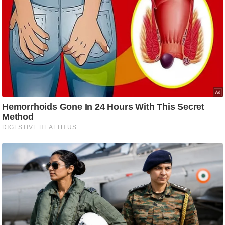
/
फै
श
न
घ
रे
लू
नु
स्खे
प
र्य
ट
न
स्थ
ल
फि