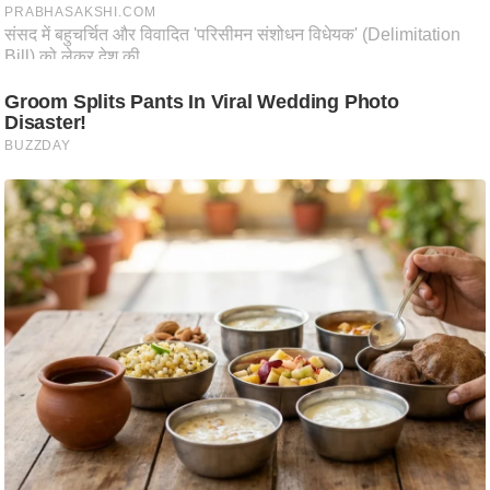
ति
ष
प्र
भु
म
हि
मा
/
ध
र्म
स्थ
ल
व्र
त
त्यो
हा
र