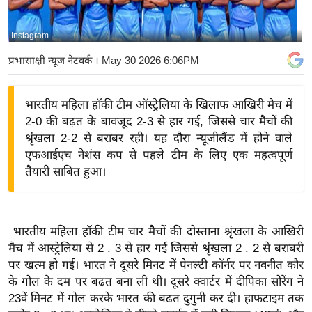
य
बि
Instagram
ज़
प्रभासाक्षी न्यूज नेटवर्क
। May 30 2026 6:06PM
ने
स
भारतीय महिला हॉकी टीम ऑस्ट्रेलिया के खिलाफ आखिरी मैच में
उ
2-0 की बढ़त के बावजूद 2-3 से हार गई, जिससे चार मैचों की
द्यो
श्रृंखला 2-2 से बराबर रही। यह दौरा न्यूजीलैंड में होने वाले
ग
एफआईएच नेशंस कप से पहले टीम के लिए एक महत्वपूर्ण
ज
तैयारी साबित हुआ।
ग
त
वि
भारतीय महिला हॉकी टीम चार मैचों की दोस्ताना श्रृंखला के आखिरी
शे
मैच में आस्ट्रेलिया से 2 . 3 से हार गई जिससे श्रृंखला 2 . 2 से बराबरी
ष
पर खत्म हो गई। भारत ने दूसरे मिनट में पेनल्टी कॉर्नर पर नवनीत कौर
ज्ञ
के गोल के दम पर बढत बना ली थी। दूसरे क्वार्टर में दीपिका सोरेंग ने
रा
23वें मिनट में गोल करके भारत की बढत दुगुनी कर दी। हाफटाइम तक