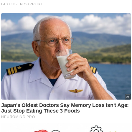
ड
हॉ
ली
वु
ड
फि
ल्म
स
मी
क्षा
B
r
e
a
k
i
n