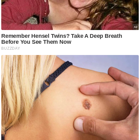
ष
ण
स
म
सा
म
यि
क
मा
तृ
भू
मि
स्तं
भ
ए
म
.