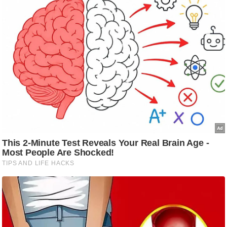
g
N
e
w
s
ला
इ
फ
स्टा
इ
ल
टे
क्नॉ
लॉ
जी
ब्यू
टी