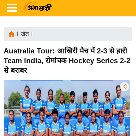
|
खेल
|
ता
Australia Tour: आखिरी मैच में 2-3 से हारी
ज़ा
ख
Team India, रोमांचक Hockey Series 2-2
ब
से बराबर
र
रा
ष्ट्री
य
अं
त
र्रा
ष्ट्री