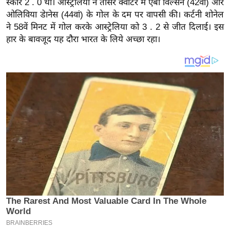
स्कोर 2 . 0 था। आस्ट्रेलिया ने तीसरे क्वार्टर में एबी विल्सन (42वां) और
य
ओलिविया डेानेस (44वां) के गोल के दम पर वापसी की। कर्टनी शोनेल
ब
ने 58वें मिनट में गोल करके आस्ट्रेलिया को 3 . 2 से जीत दिलाई। इस
ज
हार के बावजूद यह दौरा भारत के लिये अच्छा रहा।
ट
खे
ल
क्रि
के
ट
I
P
L
2
0
2
6
क्रा