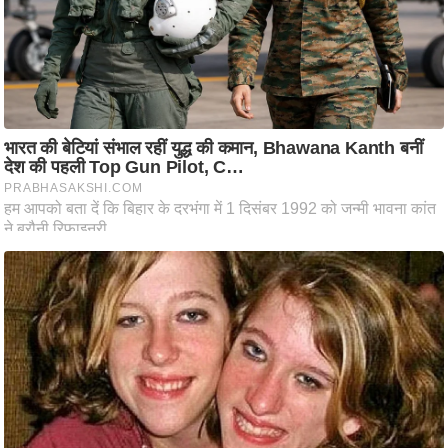
ट
ने
स
मं
त्रा
रि
ले
श
न
शि
प
रा
ज
नी
ति
वि
श्ले