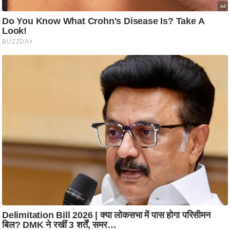
आ
र
.
आ
ई
.
चा
य
प
र
स
मी
क्षा
ध
र्म
ज्यो