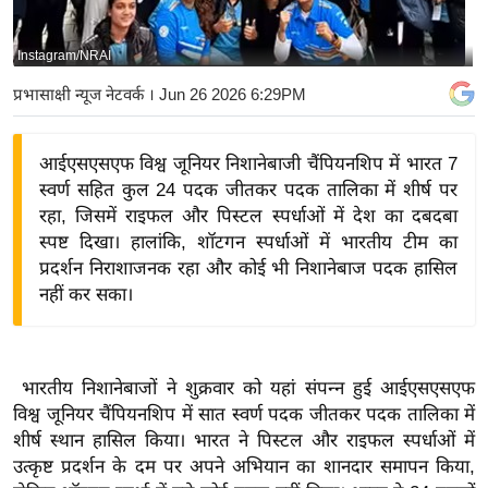
य
बि
Instagram/NRAI
ज़
प्रभासाक्षी न्यूज नेटवर्क
। Jun 26 2026 6:29PM
ने
स
आईएसएसएफ विश्व जूनियर निशानेबाजी चैंपियनशिप में भारत 7
उ
स्वर्ण सहित कुल 24 पदक जीतकर पदक तालिका में शीर्ष पर
द्यो
रहा, जिसमें राइफल और पिस्टल स्पर्धाओं में देश का दबदबा
ग
स्पष्ट दिखा। हालांकि, शॉटगन स्पर्धाओं में भारतीय टीम का
ज
प्रदर्शन निराशाजनक रहा और कोई भी निशानेबाज पदक हासिल
ग
नहीं कर सका।
त
वि
शे
भारतीय निशानेबाजों ने शुक्रवार को यहां संपन्न हुई आईएसएसएफ
ष
विश्व जूनियर चैंपियनशिप में सात स्वर्ण पदक जीतकर पदक तालिका में
ज्ञ
शीर्ष स्थान हासिल किया। भारत ने पिस्टल और राइफल स्पर्धाओं में
रा
उत्कृष्ट प्रदर्शन के दम पर अपने अभियान का शानदार समापन किया,