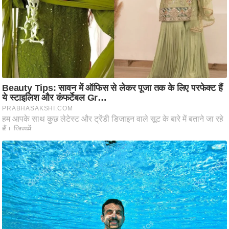
ष
ण
स
म
सा
म
यि
क
मा
तृ
भू
मि
स्तं
भ
ए
म
.