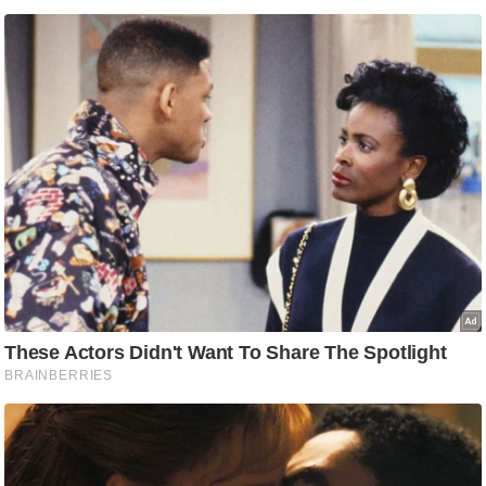
/
फै
श
न
घ
रे
लू
नु
स्खे
प
र्य
ट
न
स्थ
ल
फि