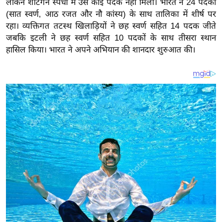
लेकिन शॉटगन स्पर्धा में उसे कोई पदक नहीं मिला। भारत ने 24 पदकों
य
(सात स्वर्ण, आठ रजत और नौ कांस्य) के साथ तालिका में शीर्ष पर
ब
रहा। व्यक्तिगत तटस्थ खिलाड़ियों ने छह स्वर्ण सहित 14 पदक जीते
ज
जबकि इटली ने छह स्वर्ण सहित 10 पदकों के साथ तीसरा स्थान
ट
हासिल किया। भारत ने अपने अभियान की शानदार शुरुआत की।
खे
ल
क्रि
के
ट
I
P
L
2
0
2
6
क्रा