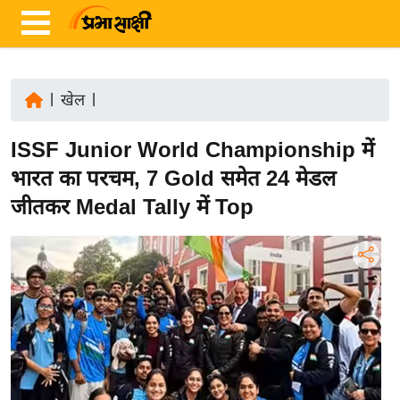
|
खेल
|
ता
ISSF Junior World Championship में
ज़ा
ख
भारत का परचम, 7 Gold समेत 24 मेडल
ब
जीतकर Medal Tally में Top
र
रा
ष्ट्री
य
अं
त
र्रा
ष्ट्री