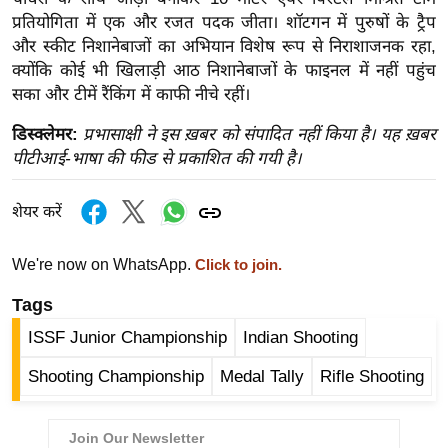
र्ल्ड
प्रतियोगिता में एक और रजत पदक जीता। शॉटगन में पुरुषों के ट्रैप
और स्कीट निशानेबाजों का अभियान विशेष रूप से निराशाजनक रहा,
न्यू
क्योंकि कोई भी खिलाड़ी आठ निशानेबाजों के फाइनल में नहीं पहुंच
ज
सका और टीमें रैंकिंग में काफी नीचे रहीं।
ब्री
फ
डिस्क्लेमर:
प्रभासाक्षी ने इस ख़बर को संपादित नहीं किया है। यह ख़बर
म
पीटीआई-भाषा की फीड से प्रकाशित की गयी है।
नो
रं
शेयर करें
ज
न
We're now on WhatsApp.
Click to join.
ज
Tags
ग
ISSF Junior Championship
Indian Shooting
त
बॉ
Shooting Championship
Medal Tally
Rifle Shooting
ली
वु