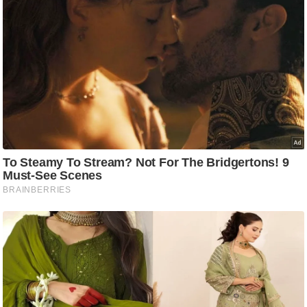
ट
ने
स
मं
त्रा
रि
ले
श
न
शि
प
रा
ज
नी
ति
वि
श्ले