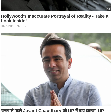
ति
ष
प्र
भु
म
हि
मा
/
ध
र्म
स्थ
ल
व्र
त
त्यो
हा
र