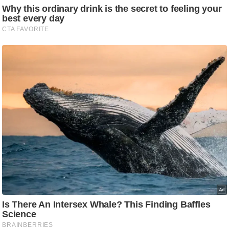
g
N
e
w
s
ला
इ
फ
स्टा
इ
ल
टे
क्नॉ
लॉ
जी
ब्यू
टी