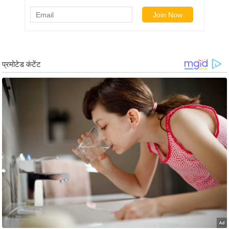
ड
हॉ
ली
वु
ड
फि
ल्म
स
मी
क्षा
B
r
e
a
k
i
n