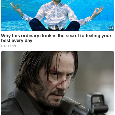
आ
र
.
आ
ई
.
चा
य
प
र
स
मी
क्षा
ध
र्म
ज्यो