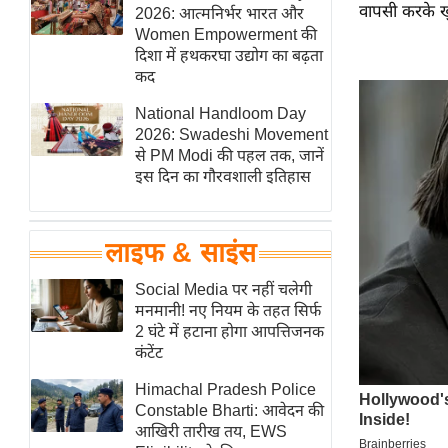
वापसी करके खु
हॉलीवुड
2026: आत्मनिर्भर भारत और
Women Empowerment की
फिल्म समीक्षा
दिशा में हथकरघा उद्योग का बढ़ता
Breaking
कद
News
National Handloom Day
लाइफस्टाइल
2026: Swadeshi Movement
से PM Modi की पहल तक, जानें
टेक्नॉलॉजी
इस दिन का गौरवशाली इतिहास
ब्यूटी/फैशन
घरेलू नुस्खे
लाइफ & साइंस
पर्यटन स्थल
फिटनेस मंत्रा
Social Media पर नहीं चलेगी
मनमानी! नए नियम के तहत सिर्फ
रिलेशनशिप
2 घंटे में हटाना होगा आपत्तिजनक
राजनीति
कंटेंट
विश्लेषण
Himachal Pradesh Police
समसामयिक
Constable Bharti: आवेदन की
आखिरी तारीख तय, EWS
मातृभूमि