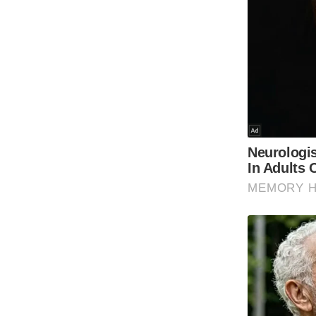
Code Of Ethics
RSS
Our Team
Expert Panel
Loksabhachunav
Android App