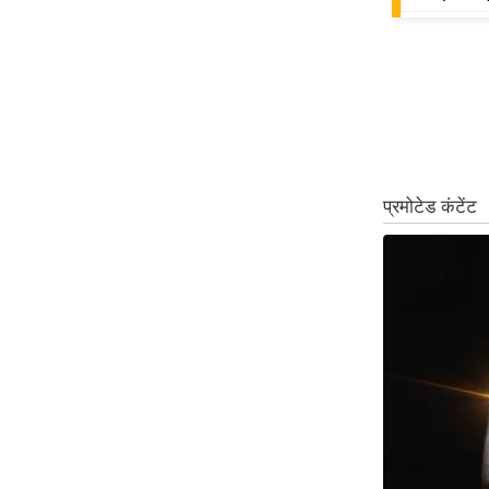
ऑडियो
इंफ़ोग्राफ़िक
राज्यों से
शहरों से
वेब स्टोरी
कार्टून
Short
Videos
iOS App
About us
Contact Editor
Advertise
Privacy Policy
Grievance
Redressal