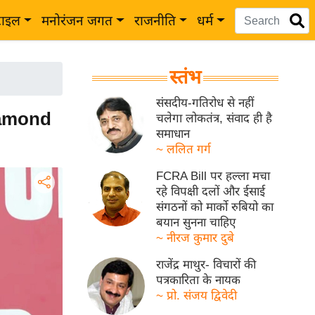
टाइल
मनोरंजन जगत
राजनीति
धर्म
स्तंभ
संसदीय-गतिरोध से नहीं
iamond
चलेगा लोकतंत्र, संवाद ही है
समाधान
~ ललित गर्ग
FCRA Bill पर हल्ला मचा
रहे विपक्षी दलों और ईसाई
संगठनों को मार्को रुबियो का
बयान सुनना चाहिए
~ नीरज कुमार दुबे
राजेंद्र माथुर- विचारों की
पत्रकारिता के नायक
~ प्रो. संजय द्विवेदी