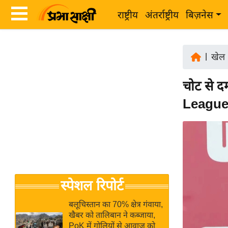
राष्ट्रीय
अंतर्राष्ट्रीय
बिज़नेस
Latest
ता
News
|
खेल
ज़ा
in
ख
चोट से 
Hindi
ब
League 
र
Hindi
राष्ट्रीय
News
अंतर्राष्ट्रीय
Live
बिज़नेस
उद्योग
Breaking
स्पेशल रिपोर्ट
जगत
News in
विशेषज्ञ
Hindi
बलूचिस्तान का 70% क्षेत्र गंवाया,
राय
खैबर को तालिबान ने कब्जाया,
PoK में गोलियों से आवाज को