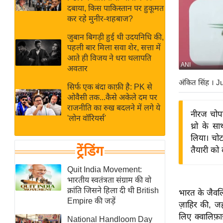
बजट
Hindi
दबाया, किस पाकिस्तान पर हुकूमत
खेल
News
कर रहे मुनीर-शहबाज?
क्रिकेट
जुबान बिगड़ी हुई थी उदयनिधि की,
Hindi
IPL
पहली बार मिला सवा शेर, सत्ता में
आते ही विजय ने धरा थलापति
Videos
2026
ANI
अवतार
क्राइम
अंकित सिंह
। J
सिर्फ एक बंदा काफ़ी है: PK से
ई-पेपर
ओवैसी तक...कैसे अकेले दम पर
मिसाल बेमिसाल
राजनीति का रुख बदलने में लगे ये
नीरज चोपड
'लोन वॉरियर्स'
शख्सियत
थ्रो के स
यंग इंडिया
लिया। चो
ट्रेंडिंग
तैयारी को द
साहित्य जगत
ऑटो वर्ल्ड
Quit India Movement:
भारतीय स्वतंत्रता संग्राम की वो
न्यूज ब्रीफ
क्रांति जिसने हिला दी थी British
भारत के जैवलि
मनोरंजन जगत
Empire की जड़ें
ज़ाहिर की, जह
बॉलीवुड
लिए क्वालिफ़
National Handloom Day