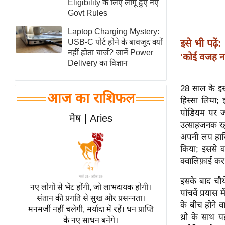
Eligibility के लिए लागू हुए नए
स्तंभ
Govt Rules
एम.
Laptop Charging Mystery:
आर.
इसे भी पढ़ें:
USB-C पोर्ट होने के बावजूद क्यों
नहीं होता चार्ज? जानें Power
आई.
'कोई वजह नह
Delivery का विज्ञान
चाय पर
समीक्षा
28 साल के इस 
आज का राशिफल
धर्म
हिस्सा लिया;
पोडियम पर जगह
ज्योतिष
मेष | Aries
उत्साहजनक रही
प्रभु
अपनी लय हासिल
महिमा/
किया; इससे व
धर्मस्थल
क्वालिफ़ाई कर
व्रत
इसके बाद चौथे
त्योहार
नए लोगों से भेंट होंगी, जो लाभदायक होगी।
पांचवें प्रय
संतान की प्रगति से सुख और प्रसन्नता।
राशिफल
के बीच होने व
मनमर्जी नहीं चलेगी, मर्यादा में रहें। धन प्राप्ति
विशेष
थ्रो के साथ य
के नए साधन बनेंगे।