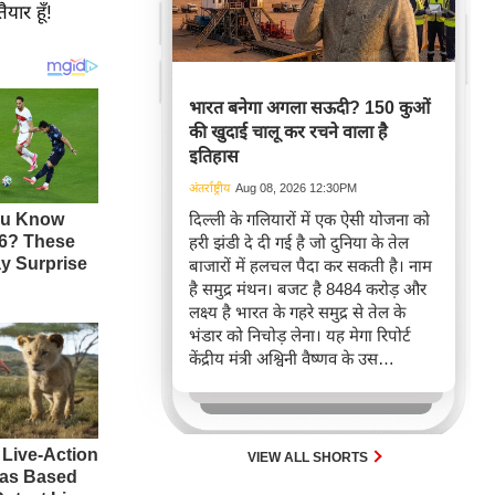
यार हूँ!
भारत बनेगा अगला सऊदी? 150 कुओं
की खुदाई चालू कर रचने वाला है
इतिहास
अंतर्राष्ट्रीय
Aug 08, 2026 12:30PM
दिल्ली के गलियारों में एक ऐसी योजना को
हरी झंडी दे दी गई है जो दुनिया के तेल
बाजारों में हलचल पैदा कर सकती है। नाम
है समुद्र मंथन। बजट है 8484 करोड़ और
लक्ष्य है भारत के गहरे समुद्र से तेल के
भंडार को निचोड़ लेना। यह मेगा रिपोर्ट
केंद्रीय मंत्री अश्विनी वैष्णव के उस
आधिकारिक ऐलान पर आधारित है जिसमें
8484 करोड़ की नेशनल ऑफशोर
एक्सप्लोरेशन स्कीम को मंजूरी दे दी गई है।
VIEW ALL SHORTS