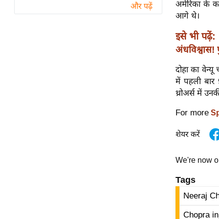
विश्लेषण
अमेरिका के कर
और पढ़ें
आगे थे।
ट्रेंडिंग
इसे भी पढ़ें:
Q
अंधविश्वास! फ
u
i
दोहा का वेन्य
c
में पहली बा
k
थ्रोअर्स में 
L
For more
Sp
i
n
शेयर करें
k
s
We're now 
विधानसभा
Tags
चुनाव
Neeraj C
फोटो
वीडियो
Chopra in