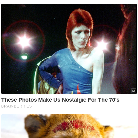
/
फै
श
न
घ
रे
लू
नु
स्खे
प
र्य
ट
न
स्थ
ल
फि