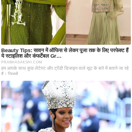
ष
ण
स
म
सा
म
यि
क
मा
तृ
भू
मि
स्तं
भ
ए
म
.