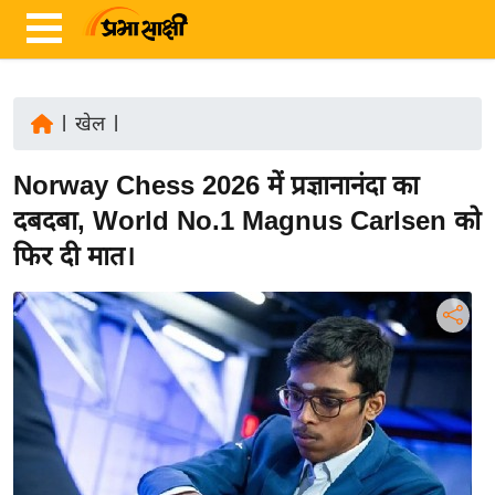
|
खेल
|
ता
Norway Chess 2026 में प्रज्ञानानंदा का
ज़ा
ख
दबदबा, World No.1 Magnus Carlsen को
ब
फिर दी मात।
र
रा
ष्ट्री
य
अं
त
र्रा
ष्ट्री