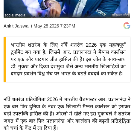
य
बि
social media
प्रतिरूप फोटो
ज़
Ankit Jaiswal
। May 28 2026 7:23PM
ने
स
भारतीय शतरंज के लिए नॉर्वे शतरंज 2026 एक महत्वपूर्ण
उ
टूर्नामेंट बन गया है, जिसमें आर. प्रज्ञानानंदा ने मैग्नस कार्लसन
द्यो
पर एक और यादगार जीत हासिल की है। इस जीत के साथ-साथ
ग
डी. गुकेश और दिव्या देशमुख जैसे अन्य भारतीय खिलाड़ियों का
ज
दमदार प्रदर्शन विश्व मंच पर भारत के बढ़ते दबदबे का संकेत है।
ग
त
वि
नॉर्वे शतरंज प्रतियोगिता 2026 में भारतीय ग्रैंडमास्टर आर. प्रज्ञानानंदा ने
शे
एक बार फिर दुनिया के नंबर एक खिलाड़ी मैग्नस कार्लसन को हराकर
ष
बड़ी उपलब्धि हासिल की हैं। ओस्लो में खेले गए इस मुकाबले ने शतरंज
ज्ञ
जगत में एक बार फिर प्रज्ञानानंदा और कार्लसन की बढ़ती प्रतिद्वंद्विता
रा
को चर्चा के केंद्र में ला दिया हैं।