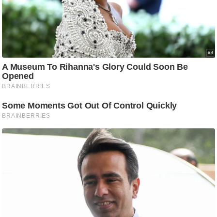
आ
र
.
आ
ई
.
चा
य
प
र
स
मी
क्षा
ध
र्म
ज्यो