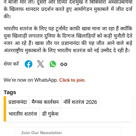
ने बाजी मार ली। दूसरी ओर दिव्या देशमुख ने बिबिसारा अस्साउबायेवा
र्ल्ड
के खिलाफ शानदार प्रदर्शन करते हुए आर्मागेडन मुकाबले में जीत दर्ज
न्यू
की।
ज
भारतीय शतरंज के लिए यह टूर्नामेंट काफी खास माना जा रहा हैं क्योंकि
ब्री
युवा खिलाड़ी लगातार दुनिया के दिग्गज खिलाड़ियों को कड़ी चुनौती देते
फ
नजर आ रहे हैं। खास तौर पर प्रज्ञानानंदा की यह जीत आने वाले बड़े
म
अंतरराष्ट्रीय मुकाबलों के लिए भारतीय शतरंज को नई उम्मीद दे रही है।
नो
रं
शेयर करें
ज
न
We're now on WhatsApp.
Click to join.
ज
Tags
ग
प्रज्ञानानंदा
मैग्नस कार्लसन
नॉर्वे शतरंज 2026
त
बॉ
भारतीय शतरंज
डी गुकेश
ली
वु