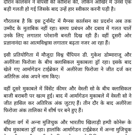
दौरान कार्लसन ने वापसी की कोशिश की, लेकिन आखिर में उनसे एक
ख्सि
बड़ी गलती हो गई जिसके बाद उन्हें हार स्वीकार करनी पड़ी है।
य
त
गौरतलब है कि इस टूर्नामेंट में मैग्नस कार्लसन का प्रदर्शन अब तक
यं
उम्मीद के मुताबिक नहीं रहा। समय प्रबंधन और दबाव में गलत चालें
ग
उनके लिए लगातार परेशानी बनती दिख रही हैं। वहीं दूसरी ओर
इं
प्रज्ञानानंदा का आत्मविश्वास लगातार बढ़ता नजर आ रहा हैं।
डि
इसी प्रतियोगिता में मौजूदा विश्व चैंपियन डी. गुकेश डोम्माराजू और
या
अलीरेजा फिरोजा के बीच क्लासिकल मुकाबला ड्रॉ रहा। इसके बाद
सा
खेले गए आर्मागेडन टाईब्रेकर में अलीरेजा फिरोजा ने जीत दर्ज कर
हि
अतिरिक्त अंक अपने नाम किए।
त्य
वहीं दूसरे मुकाबले में विंसेंट कीमर और वेस्ली सो के बीच क्लासिकल
ज
बाजी बराबरी पर खत्म हुई। बाद में आर्मागेडन मुकाबले में वेस्ली सो ने
ग
जीत हासिल कर अतिरिक्त अंक जुटाए हैं। तीन दौर के बाद अलीरेजा
त
फिरोजा अंक तालिका में शीर्ष पर बने हुए हैं।
ऑ
महिला वर्ग में अन्ना मुजिचुक और भारतीय खिलाड़ी हम्पी कोनेरू के
टो
बीच मुकाबला ड्रॉ रहा। हालांकि आर्मागेडन टाईब्रेकर में अन्ना मुजिचुक
व