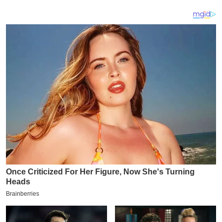
य
ब
ज
ट
खे
ल
क्रि
के
ट
I
P
L
2
0
2
6
क्रा