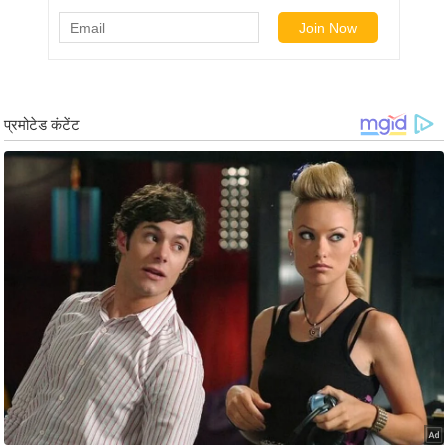
ड
हॉ
ली
वु
ड
फि
ल्म
स
मी
क्षा
B
r
e
a
k
i
n