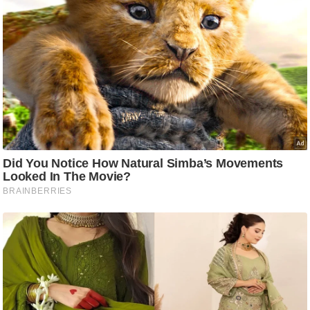
ट
ने
स
मं
त्रा
रि
ले
श
न
शि
प
रा
ज
नी
ति
वि
श्ले