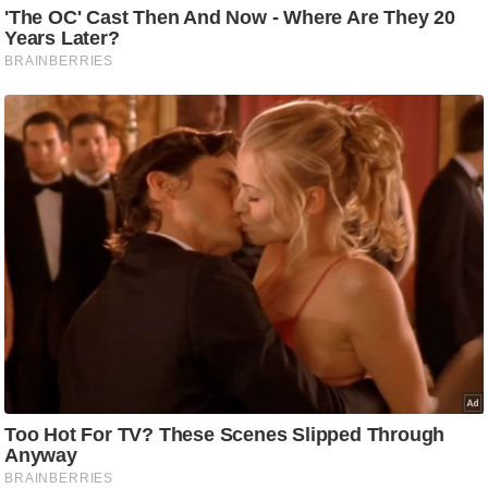
g
N
e
w
s
ला
इ
फ
स्टा
इ
ल
टे
क्नॉ
लॉ
जी
ब्यू
टी