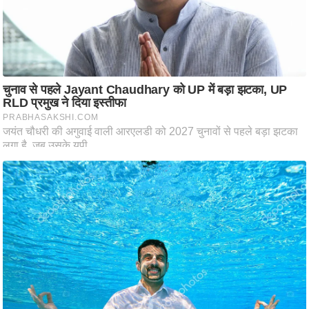
ति
ष
प्र
भु
म
हि
मा
/
ध
र्म
स्थ
ल
व्र
त
त्यो
हा
र