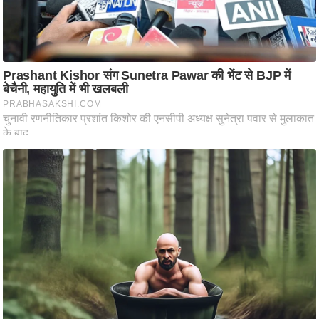
ति
ष
प्र
भु
म
हि
मा
/
ध
र्म
स्थ
ल
व्र
त
त्यो
हा
र