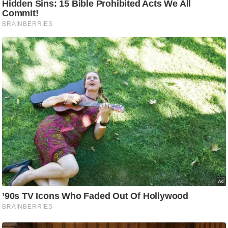
/
फै
श
न
घ
रे
लू
नु
स्खे
प
र्य
ट
न
स्थ
ल
फि