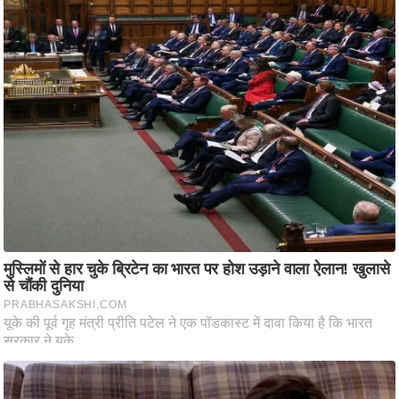
ट
ने
स
मं
त्रा
रि
ले
श
न
शि
प
रा
ज
नी
ति
वि
श्ले