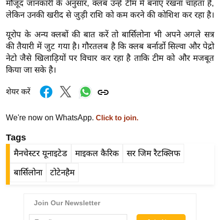
मौजूद जानकारी के अनुसार, क्लब उन्हें टीम में बनाए रखना चाहता है,
र्ल्ड
लेकिन उनकी खरीद से जुड़ी राशि को कम करने की कोशिश कर रहा है।
न्यू
यूरोप के अन्य क्लबों की बात करें तो बार्सिलोना भी अपने अगले सत्र
ज
की तैयारी में जुट गया है। गौरतलब है कि क्लब बर्नार्डो सिल्वा और पेद्रो
ब्री
नेटो जैसे खिलाड़ियों पर विचार कर रहा है ताकि टीम को और मजबूत
फ
किया जा सके है।
म
नो
शेयर करें
रं
ज
We're now on WhatsApp.
Click to join.
न
Tags
ज
ग
मैनचेस्टर यूनाइटेड
माइकल कैरिक
सर जिम रैटक्लिफ
त
बार्सिलोना
टोटेनहैम
बॉ
ली
वु