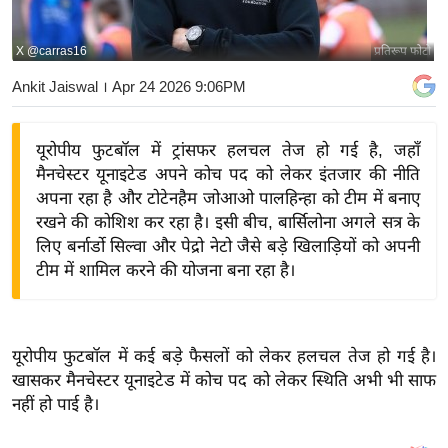
य
बि
X @carras16
प्रतिरूप फोटो
ज़
Ankit Jaiswal
। Apr 24 2026 9:06PM
ने
स
यूरोपीय फुटबॉल में ट्रांसफर हलचल तेज हो गई है, जहाँ
उ
मैनचेस्टर यूनाइटेड अपने कोच पद को लेकर इंतजार की नीति
द्यो
अपना रहा है और टोटेनहैम जोआओ पालहिन्हा को टीम में बनाए
ग
रखने की कोशिश कर रहा है। इसी बीच, बार्सिलोना अगले सत्र के
ज
लिए बर्नार्डो सिल्वा और पेद्रो नेटो जैसे बड़े खिलाड़ियों को अपनी
ग
टीम में शामिल करने की योजना बना रहा है।
त
वि
शे
यूरोपीय फुटबॉल में कई बड़े फैसलों को लेकर हलचल तेज हो गई है।
ष
खासकर मैनचेस्टर यूनाइटेड में कोच पद को लेकर स्थिति अभी भी साफ
ज्ञ
नहीं हो पाई है।
रा