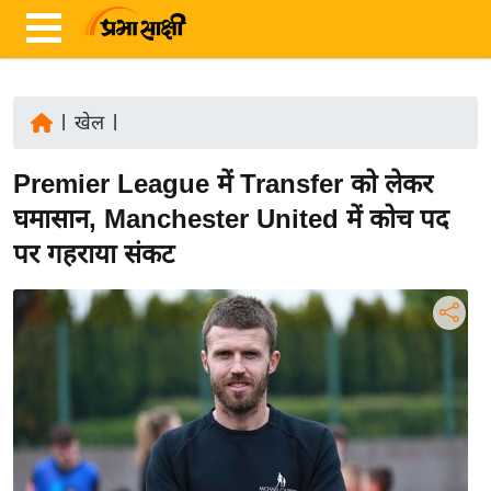
|
खेल
|
ता
Premier League में Transfer को लेकर
ज़ा
ख
घमासान, Manchester United में कोच पद
ब
पर गहराया संकट
र
रा
ष्ट्री
य
अं
त
र्रा
ष्ट्री