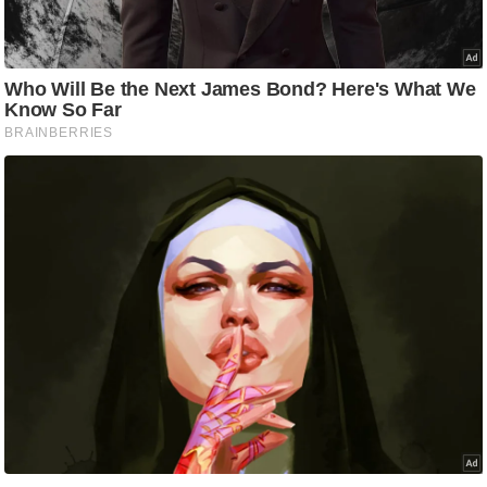
g
N
e
w
s
ला
इ
फ
स्टा
इ
ल
टे
क्नॉ
लॉ
जी
ब्यू
टी