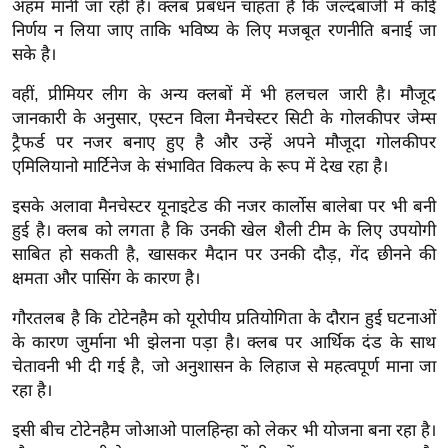
अहम मानी जा रही हैं। क्लब प्रबंधन चाहता है कि जल्दबाजी में कोई
ख्सि
निर्णय न लिया जाए ताकि भविष्य के लिए मजबूत रणनीति बनाई जा
य
सके है।
त
यं
वहीं, प्रीमियर लीग के अन्य क्लबों में भी हलचल जारी है। मौजूद
ग
जानकारी के अनुसार, एस्टन विला मैनचेस्टर सिटी के गोलकीपर जेम्स
इं
ट्रैफर्ड पर नजर बनाए हुए है और उन्हें अपने मौजूदा गोलकीपर
एमिलियानो मार्टिनेज के संभावित विकल्प के रूप में देख रहा है।
डि
या
इसके अलावा मैनचेस्टर यूनाइटेड की नजर कार्लोस बालेबा पर भी बनी
सा
हुई है। क्लब को लगता है कि उनकी खेल शैली टीम के लिए उपयोगी
हि
साबित हो सकती है, खासकर मैदान पर उनकी दौड़, गेंद छीनने की
त्य
क्षमता और पासिंग के कारण है।
ज
गौरतलब है कि टोटेनहैम को यूरोपीय प्रतियोगिता के दौरान हुई घटनाओं
ग
के कारण जुर्माना भी झेलना पड़ा है। क्लब पर आर्थिक दंड के साथ
त
चेतावनी भी दी गई है, जो अनुशासन के लिहाज से महत्वपूर्ण माना जा
ऑ
रहा है।
टो
इसी बीच टोटेनहैम जोआओ पालहिन्हा को लेकर भी योजना बना रहा है।
व