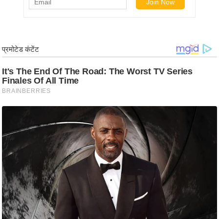
ड
हॉ
ली
वु
ड
फि
ल्म
स
मी
क्षा
B
r
e
a
k
i
n