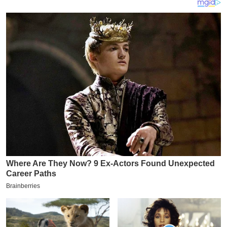
य
ब
ज
ट
खे
ल
क्रि
के
ट
I
P
L
2
0
2
6
क्रा