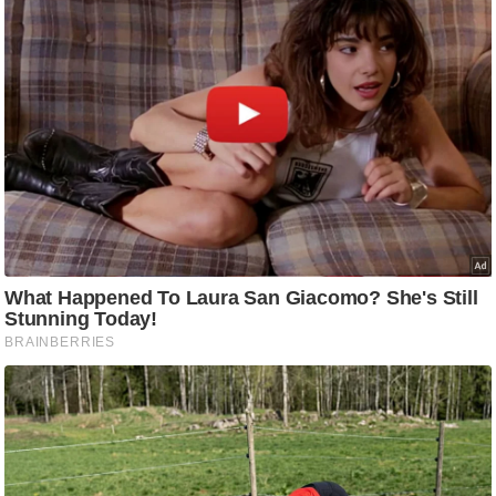
ष
ण
स
म
सा
म
यि
क
मा
तृ
भू
मि
स्तं
भ
ए
म
.