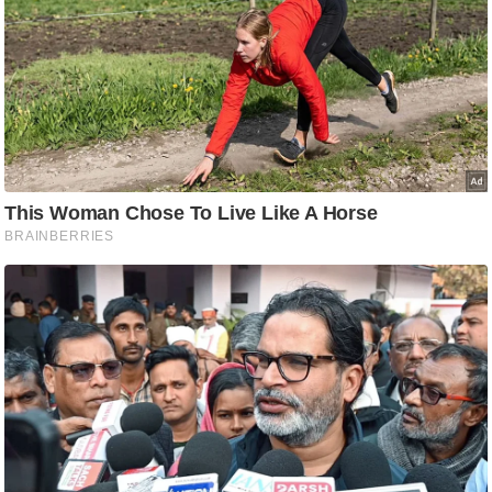
आ
र
.
आ
ई
.
चा
य
प
र
स
मी
क्षा
ध
र्म
ज्यो