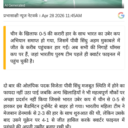
AI Generated
य
बि
प्रभासाक्षी न्यूज नेटवर्क
। Apr 28 2026 11:45AM
ज़
ने
चीन के खिलाफ 0-5 की करारी हार के साथ भारत का उबेर कप
स
अभियान समाप्त हो गया, जिसमें पीवी सिंधु अहम मुकाबले में
उ
जीत के करीब पहुंचकर हार गईं। अब सभी की निगाहें थॉमस
द्यो
कप पर हैं, जहां भारतीय पुरुष टीम पहले ही क्वार्टर फाइनल में
ग
पहुंच चुकी है।
ज
ग
त
दो बार की ओलंपिक पदक विजेता पीवी सिंधु मजबूत स्थिति में होने का
वि
फायदा नहीं उठा पाई जबकि अन्य खिलाड़ियों ने भी महत्वपूर्ण मौकों पर
अच्छा प्रदर्शन नहीं किया जिससे भारत उबेर कप में चीन से 0-5 से
शे
हारकर इस बैडमिंटन टूर्नामेंट से बाहर हो गया। भारतीय महिला टीम ने
ष
मेजबान डेनमार्क से 2-3 की हार के साथ शुरुआत की थी, लेकिन उसके
ज्ञ
बाद उसने यूक्रेन पर 4-1 से जीत हासिल करके क्वार्टर फाइनल में
रा
पहुंचने की अपनी उम्मीद बनाए रखी थी।