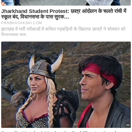
ष
ण
स
म
सा
म
यि
क
मा
तृ
भू
मि
स्तं
भ
ए
म
.