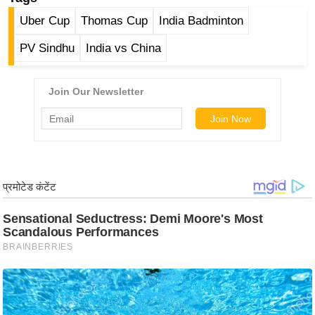
ड
Uber Cup
Thomas Cup
India Badminton
हॉ
ली
PV Sindhu
India vs China
वु
ड
फि
ल्म
स
मी
क्षा
B
r
e
a
k
i
n