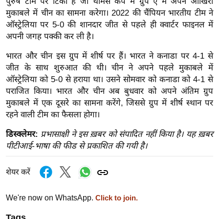
पुरुष टीम पर टिकी हैं जो थॉमस कप में ग्रुप ए में अपने आखिरी
र्ल्ड
मुकाबले में चीन का सामना करेगा। 2022 की चैंपियन भारतीय टीम ने
न्यू
ऑस्ट्रेलिया पर 5-0 की शानदार जीत से पहले ही क्वार्टर फाइनल में
ज
अपनी जगह पक्की कर ली है।
ब्री
भारत और चीन इस ग्रुप में शीर्ष पर हैं। भारत ने कनाडा पर 4-1 से
फ
जीत के साथ शुरुआत की थी। चीन ने अपने पहले मुकाबले में
म
ऑस्ट्रेलिया को 5-0 से हराया था। उसने सोमवार को कनाडा को 4-1 से
नो
पराजित किया। भारत और चीन अब बुधवार को अपने अंतिम ग्रुप
रं
मुकाबले में एक दूसरे का सामना करेंगे, जिससे ग्रुप में शीर्ष स्थान पर
ज
रहने वाली टीम का फैसला होगा।
न
डिस्क्लेमर:
प्रभासाक्षी ने इस ख़बर को संपादित नहीं किया है। यह ख़बर
ज
पीटीआई-भाषा की फीड से प्रकाशित की गयी है।
ग
त
शेयर करें
बॉ
ली
We're now on WhatsApp.
Click to join.
वु
Tags