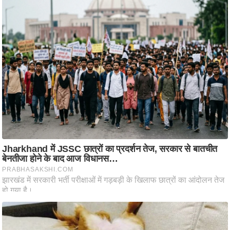
ति
ष
प्र
भु
म
हि
मा
/
ध
र्म
स्थ
ल
व्र
त
त्यो
हा
र