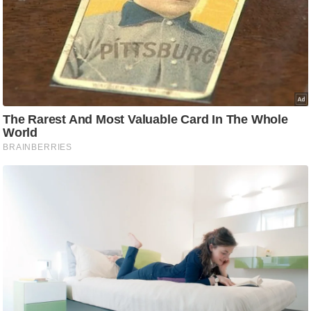
/
फै
श
न
घ
रे
लू
नु
स्खे
प
र्य
ट
न
स्थ
ल
फि