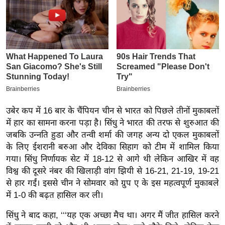
इ
म
ई
-
पे
प
र
मि
उबेर कप में 16 बार के चैंपियन चीन से भारत को पिछले तीनों मुकाबलों
सा
में हार का सामना करना पड़ा है। सिंधु ने भारत की तरफ से शुरुआत की
ल
जबकि उन्नति हुडा और तन्वी शर्मा की जगह अन्य दो एकल मुकाबलों
के लिए ईशरानी बरुआ और देविका सिहाग को टीम में शामिल किया
गया। सिंधु निर्णायक सेट में 18-12 से आगे थी लेकिन आखिर में वह
बे
विश्व की दूसरे नंबर की खिलाड़ी वांग झियी से 16-21, 21-19, 19-21
मि
से हार गईं। इससे चीन ने सोमवार को ग्रुप ए के इस महत्वपूर्ण मुकाबले
सा
में 1-0 की बढ़त हासिल कर ली।
ल
सिंधु ने बाद कहा, ‘‘‘यह एक अच्छा मैच था। अगर मैं जीत हासिल करने
श