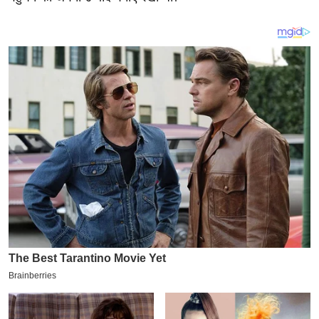
य
ब
ज
ट
खे
ल
क्रि
के
ट
I
P
L
2
0
2
6
क्रा