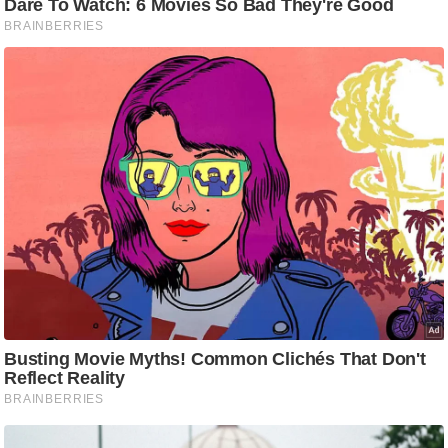
आ
र
.
आ
ई
.
चा
य
प
र
स
मी
क्षा
ध
र्म
ज्यो