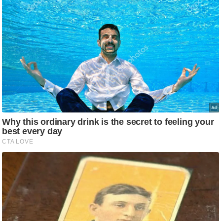
g
N
e
w
s
ला
इ
फ
स्टा
इ
ल
टे
क्नॉ
लॉ
जी
ब्यू
टी