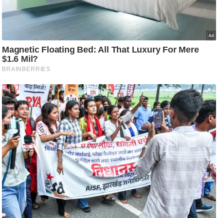
ट
ने
स
मं
त्रा
रि
ले
श
न
शि
प
रा
ज
नी
ति
वि
श्ले