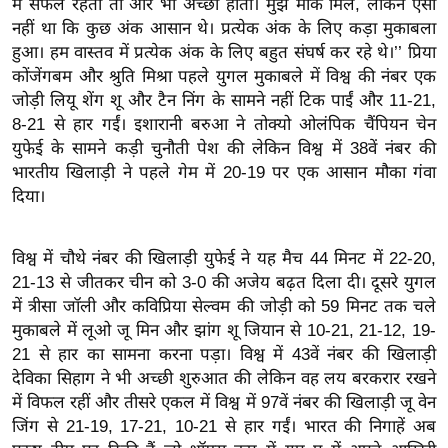
में सफल रहती तो और भी अच्छा होता। मुझे मौके मिले, लेकिन ऐसा
ख्सि
नहीं था कि कुछ अंक आसान थे। प्रत्येक अंक के लिए कड़ा मुकाबला
य
हुआ। हम वास्तव में प्रत्येक अंक के लिए बहुत संघर्ष कर रहे थे।’’ प्रिया
त
कोंजेंगबम और श्रुति मिश्रा पहले युगल मुकाबले में विश्व की नंबर एक
यं
जोड़ी लियू शेंग शू और टैन निंग के सामने नहीं टिक पाईं और 11-21,
ग
8-21 से हार गईं। इशारानी बरुआ ने तोक्यो ओलंपिक चैंपियन चेन
इं
युफेई के सामने कड़ी चुनौती पेश की लेकिन विश्व में 38वें नंबर की
डि
भारतीय खिलाड़ी ने पहले गेम में 20-19 पर एक आसान मौका गंवा
या
दिया।
सा
हि
विश्व में चौथे नंबर की खिलाड़ी युफेई ने यह मैच 44 मिनट में 22-20,
त्य
21-13 से जीतकर चीन को 3-0 की अजेय बढ़त दिला दी। दूसरे युगल
ज
में त्रीसा जॉली और कविप्रिया सेल्वम की जोड़ी को 59 मिनट तक चले
ग
मुकाबले में लूओ जू मिन और झांग शू जियान से 10-21, 21-12, 19-
21 से हार का सामना करना पड़ा। विश्व में 43वें नंबर की खिलाड़ी
त
देविका सिहाग ने भी अच्छी शुरुआत की लेकिन वह लय बरकरार रखने
ऑ
में विफल रहीं और तीसरे एकल में विश्व में 97वें नंबर की खिलाड़ी जू वेन
टो
जिंग से 21-19, 17-21, 10-21 से हार गईं। भारत की निगाहें अब
व