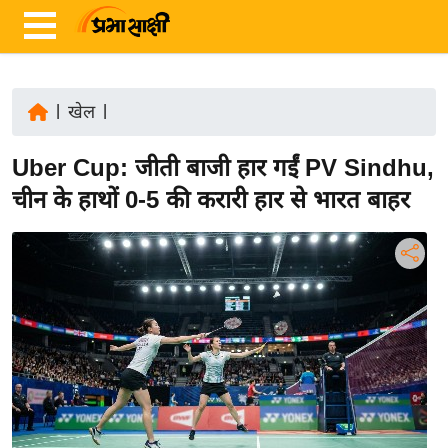
|
खेल
|
ता
Uber Cup: जीती बाजी हार गईं PV Sindhu,
ज़ा
ख
चीन के हाथों 0-5 की करारी हार से भारत बाहर
ब
र
रा
ष्ट्री
य
अं
त
र्रा
ष्ट्री