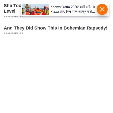
S
She Took Her Love For Horses To A Whole New
Kanwar Yatra 2026: शाही पनीर से
O
Level
Pizza तक, बिना प्याज-लहसुन वाले
u
Modern Menu का बढ़ा क्रेज
BRAINBERRIES
r
And They Did Show This In Bohemian Rapsody!
T
BRAINBERRIES
e
a
m
E
x
p
e
r
t
P
a
What Happened To The Blue Lagoon Cast? See
n
Them Now