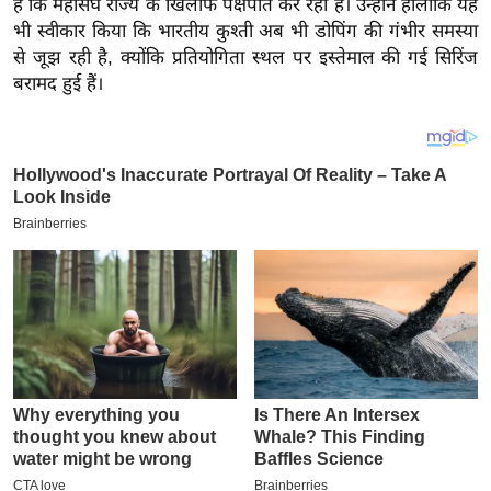
है कि महासंघ राज्य के खिलाफ पक्षपात कर रहा है। उन्होंने हालांकि यह
य
भी स्वीकार किया कि भारतीय कुश्ती अब भी डोपिंग की गंभीर समस्या
ब
से जूझ रही है, क्योंकि प्रतियोगिता स्थल पर इस्तेमाल की गई सिरिंज
ज
बरामद हुई हैं।
ट
खे
ल
क्रि
के
ट
I
P
L
2
0
2
6
क्रा