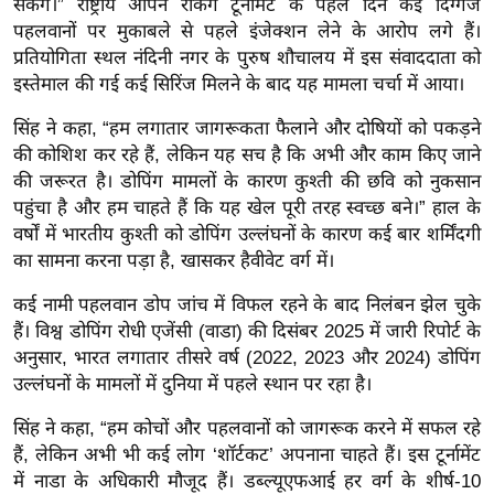
सकेंगे।” राष्ट्रीय ओपन रैंकिंग टूर्नामेंट के पहले दिन कई दिग्गज
र्ल्ड
पहलवानों पर मुकाबले से पहले इंजेक्शन लेने के आरोप लगे हैं।
न्यू
प्रतियोगिता स्थल नंदिनी नगर के पुरुष शौचालय में इस संवाददाता को
ज
इस्तेमाल की गई कई सिरिंज मिलने के बाद यह मामला चर्चा में आया।
ब्री
सिंह ने कहा, “हम लगातार जागरूकता फैलाने और दोषियों को पकड़ने
फ
की कोशिश कर रहे हैं, लेकिन यह सच है कि अभी और काम किए जाने
म
की जरूरत है। डोपिंग मामलों के कारण कुश्ती की छवि को नुकसान
नो
पहुंचा है और हम चाहते हैं कि यह खेल पूरी तरह स्वच्छ बने।” हाल के
रं
वर्षों में भारतीय कुश्ती को डोपिंग उल्लंघनों के कारण कई बार शर्मिंदगी
ज
का सामना करना पड़ा है, खासकर हैवीवेट वर्ग में।
न
कई नामी पहलवान डोप जांच में विफल रहने के बाद निलंबन झेल चुके
ज
हैं। विश्व डोपिंग रोधी एजेंसी (वाडा) की दिसंबर 2025 में जारी रिपोर्ट के
ग
अनुसार, भारत लगातार तीसरे वर्ष (2022, 2023 और 2024) डोपिंग
त
उल्लंघनों के मामलों में दुनिया में पहले स्थान पर रहा है।
बॉ
सिंह ने कहा, “हम कोचों और पहलवानों को जागरूक करने में सफल रहे
ली
हैं, लेकिन अभी भी कई लोग ‘शॉर्टकट’ अपनाना चाहते हैं। इस टूर्नामेंट
वु
में नाडा के अधिकारी मौजूद हैं। डब्ल्यूएफआई हर वर्ग के शीर्ष-10