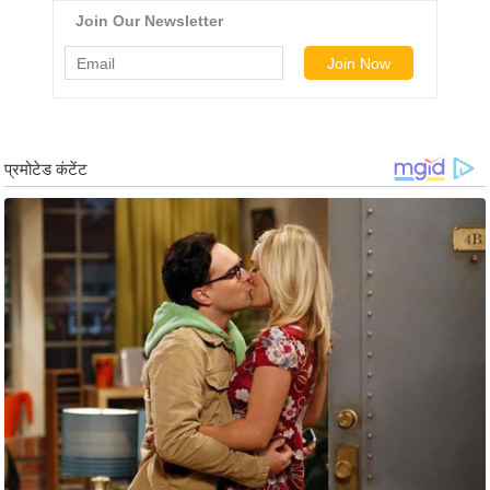
g
N
e
w
s
ला
इ
फ
स्टा
इ
ल
टे
क्नॉ
लॉ
जी
ब्यू
टी