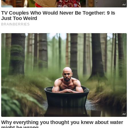
/
फै
श
न
घ
रे
लू
नु
स्खे
प
र्य
ट
न
स्थ
ल
फि