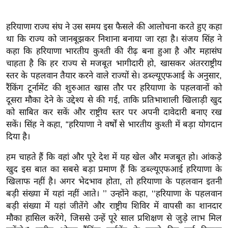
ख्सि
य
हरियाणा राज्य संघ ने उस समय इस फैसले की आलोचना करते हुए कहा
त
था कि राज्य को जानबूझकर निशाना बनाया जा रहा है। संजय सिंह ने
यं
कहा कि हरियाणा भारतीय कुश्ती की रीढ़ बना हुआ है और महासंघ
ग
चाहता है कि हर राज्य से मजबूत भागीदारी हो, खासकर अंतरराष्ट्रीय
इं
स्तर के पहलवान तैयार करने वाले राज्यों से। डब्ल्यूएफआई के अनुसार,
डि
रैंकिंग टूर्नामेंट की शुरुआत खास तौर पर हरियाणा के पहलवानों को
या
दूसरा मौका देने के उद्देश्य से की गई, ताकि प्रतिभाशाली खिलाड़ी खुद
को साबित कर सकें और राष्ट्रीय स्तर पर अपनी दावेदारी बनाए रख
सा
सकें। सिंह ने कहा, “हरियाणा ने वर्षों से भारतीय कुश्ती में बड़ा योगदान
हि
दिया है।
त्य
ज
हम चाहते हैं कि वहां और पूरे देश में यह खेल और मजबूत हो। आंकड़े
ग
खुद इस बात का सबसे बड़ा प्रमाण हैं कि डब्ल्यूएफआई हरियाणा के
त
खिलाफ नहीं है। अगर भेदभाव होता, तो हरियाणा के पहलवान इतनी
बड़ी संख्या में यहां नहीं आते। ’’ उन्होंने कहा, ‘‘हरियाणा के पहलवान
ऑ
बड़ी संख्या में यहां जीतेंगे और राष्ट्रीय शिविर में वापसी का शानदार
टो
मौका हासिल करेंगे, जिससे उन्हें पूरे साल प्रशिक्षण से जुड़े लाभ मिल
व