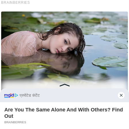
s
a
l
C
o
d
e
O
f
E
t
h
i
प्रमोटेड कंटेंट
c
s
Are You The Same Alone And With Others? Find
R
Out
S
BRAINBERRIES