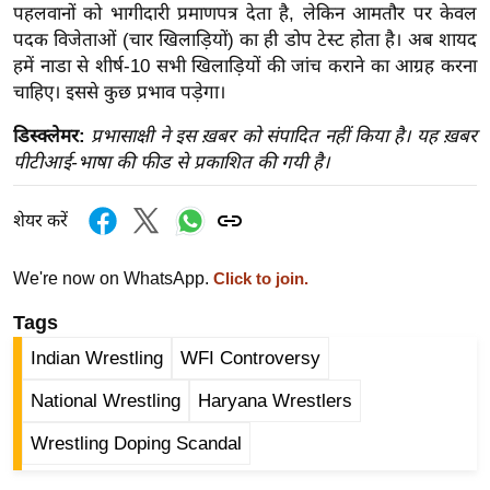
ड
पहलवानों को भागीदारी प्रमाणपत्र देता है, लेकिन आमतौर पर केवल
हॉ
पदक विजेताओं (चार खिलाड़ियों) का ही डोप टेस्ट होता है। अब शायद
ली
हमें नाडा से शीर्ष-10 सभी खिलाड़ियों की जांच कराने का आग्रह करना
वु
चाहिए। इससे कुछ प्रभाव पड़ेगा।
ड
डिस्क्लेमर:
प्रभासाक्षी ने इस ख़बर को संपादित नहीं किया है। यह ख़बर
फि
पीटीआई-भाषा की फीड से प्रकाशित की गयी है।
ल्म
स
शेयर करें
मी
क्षा
We're now on WhatsApp.
Click to join.
B
Tags
r
e
Indian Wrestling
WFI Controversy
a
National Wrestling
Haryana Wrestlers
k
i
Wrestling Doping Scandal
n