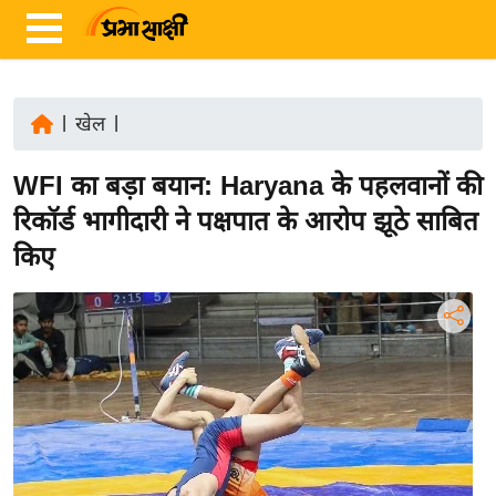
|
खेल
|
ता
WFI का बड़ा बयान: Haryana के पहलवानों की
ज़ा
ख
रिकॉर्ड भागीदारी ने पक्षपात के आरोप झूठे साबित
ब
किए
र
रा
ष्ट्री
य
अं
त
र्रा
ष्ट्री