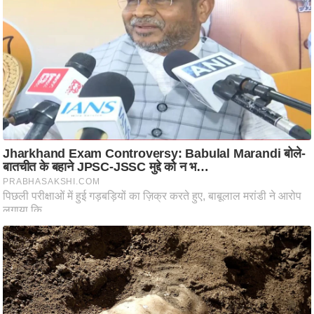
आ
र
.
आ
ई
.
चा
य
प
र
स
मी
क्षा
ध
र्म
ज्यो