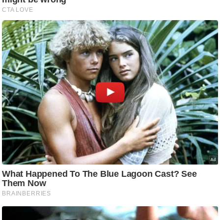
ट
ने
स
मं
त्रा
रि
ले
श
न
शि
प
रा
ज
नी
ति
वि
श्ले