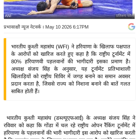
य
बि
ANI
प्रतिरूप फोटो
ज़
प्रभासाक्षी न्यूज नेटवर्क
। May 10 2026 6:17PM
ने
स
भारतीय कुश्ती महासंघ (WFI) ने हरियाणा के खिलाफ पक्षपात
उ
के आरोपों को खारिज करते हुए कहा है कि राष्ट्रीय टूर्नामेंट में
द्यो
80% हरियाणवी पहलवानों की भागीदारी इसका प्रमाण है।
ग
अध्यक्ष संजय सिंह के अनुसार, यह टूर्नामेंट प्रतिभाशाली
ज
खिलाड़ियों को राष्ट्रीय शिविर में जगह बनाने का समान अवसर
ग
प्रदान करता है, जिससे राज्य को निशाना बनाने की बातें गलत
त
साबित होती हैं।
वि
शे
ष
भारतीय कुश्ती महासंघ (डब्ल्यूएफआई) के अध्यक्ष संजय सिंह ने
ज्ञ
रविवार को कहा कि गोंडा में चल रहे राष्ट्रीय ओपन रैंकिंग टूर्नामेंट में
रा
हरियाणा के पहलवानों की भारी भागीदारी इस आरोप को खारिज करती