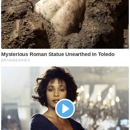
ति
ष
प्र
भु
म
हि
मा
/
ध
र्म
स्थ
ल
व्र
त
त्यो
हा
र