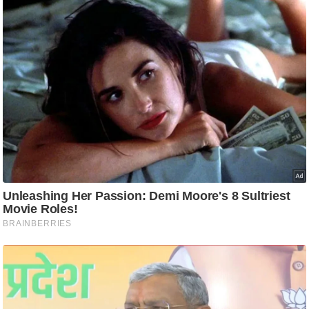
ष
ण
स
म
सा
म
यि
क
मा
तृ
भू
मि
स्तं
भ
ए
म
.