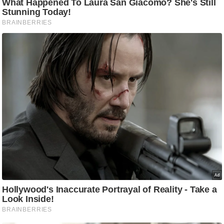
आ
र
.
आ
ई
.
चा
य
प
र
स
मी
क्षा
ध
र्म
ज्यो