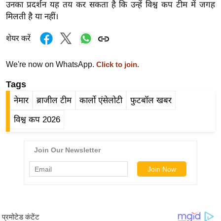
उनका प्रदर्शन यह तय कर सकता है कि उन्हें विश्व कप टीम में जगह
र्ल्ड
मिलती है या नहीं।
न्यू
ज
शेयर करें
ब्री
फ
We're now on WhatsApp.
Click to join.
म
Tags
नो
नेमार
ब्राजील टीम
कार्लो एंसेलोटी
फुटबॉल खबर
रं
ज
विश्व कप 2026
न
ज
ग
त
बॉ
ली
वु