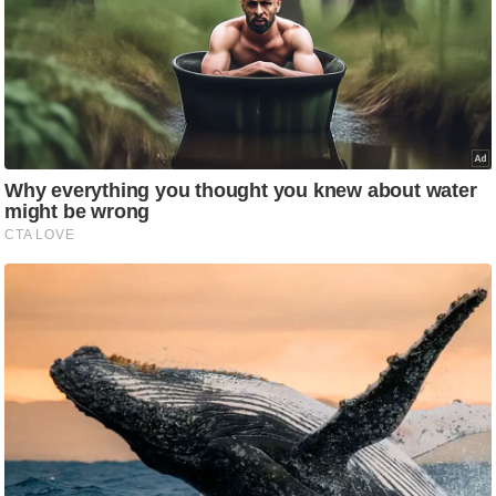
/
फै
श
न
घ
रे
लू
नु
स्खे
प
र्य
ट
न
स्थ
ल
फि