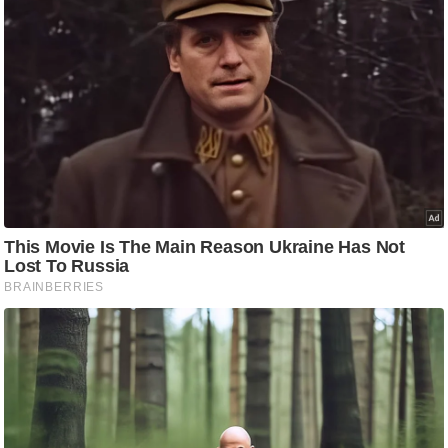
g
N
e
w
s
ला
इ
फ
स्टा
इ
ल
टे
क्नॉ
लॉ
जी
ब्यू
टी