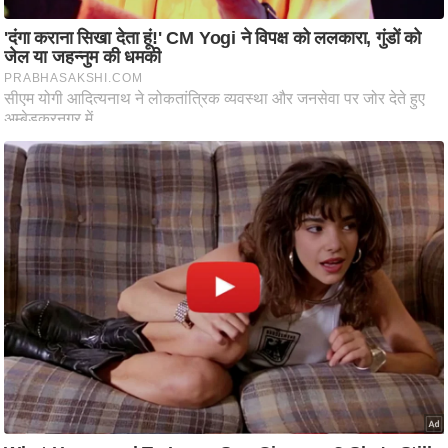
ष
ण
स
म
सा
म
यि
क
मा
तृ
भू
मि
स्तं
भ
ए
म
.