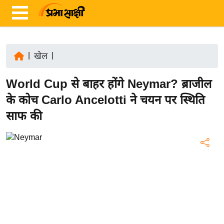
|
खेल
|
ता
World Cup से बाहर होंगे Neymar? ब्राजील
ज़ा
ख
के कोच Carlo Ancelotti ने चयन पर स्थिति
ब
साफ की
र
रा
ष्ट्री
य
अं
त
र्रा
ष्ट्री