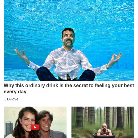
य
ब
ज
ट
खे
ल
क्रि
के
ट
I
P
L
2
0
2
6
क्रा