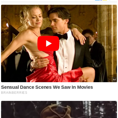
ड
हॉ
ली
वु
ड
फि
ल्म
स
मी
क्षा
B
r
e
a
k
i
n