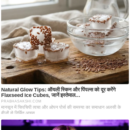
ति
ष
प्र
भु
म
हि
मा
/
ध
र्म
स्थ
ल
व्र
त
त्यो
हा
र