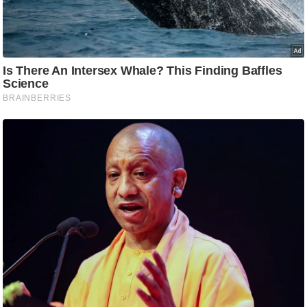
ट
ने
स
मं
त्रा
रि
ले
श
न
शि
प
रा
ज
नी
ति
वि
श्ले