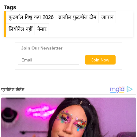
g
Tags
N
फुटबॉल विश्व कप 2026
ब्राजील फुटबॉल टीम
जापान
e
w
लियोनेल नहीं
नेमार
s
ला
इ
फ
स्टा
इ
ल
टे
क्नॉ
लॉ
जी
ब्यू
टी