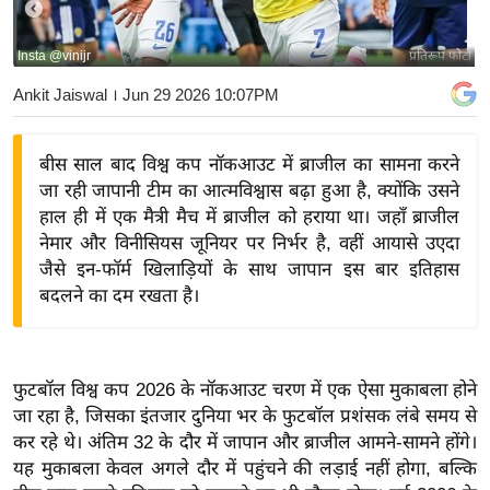
य
बि
Insta @vinijr
प्रतिरूप फोटो
ज़
Ankit Jaiswal
। Jun 29 2026 10:07PM
ने
स
बीस साल बाद विश्व कप नॉकआउट में ब्राजील का सामना करने
उ
जा रही जापानी टीम का आत्मविश्वास बढ़ा हुआ है, क्योंकि उसने
द्यो
हाल ही में एक मैत्री मैच में ब्राजील को हराया था। जहाँ ब्राजील
ग
नेमार और विनीसियस जूनियर पर निर्भर है, वहीं आयासे उएदा
ज
जैसे इन-फॉर्म खिलाड़ियों के साथ जापान इस बार इतिहास
ग
बदलने का दम रखता है।
त
वि
शे
फुटबॉल विश्व कप 2026 के नॉकआउट चरण में एक ऐसा मुकाबला होने
ष
जा रहा है, जिसका इंतजार दुनिया भर के फुटबॉल प्रशंसक लंबे समय से
ज्ञ
कर रहे थे। अंतिम 32 के दौर में जापान और ब्राजील आमने-सामने होंगे।
रा
यह मुकाबला केवल अगले दौर में पहुंचने की लड़ाई नहीं होगा, बल्कि