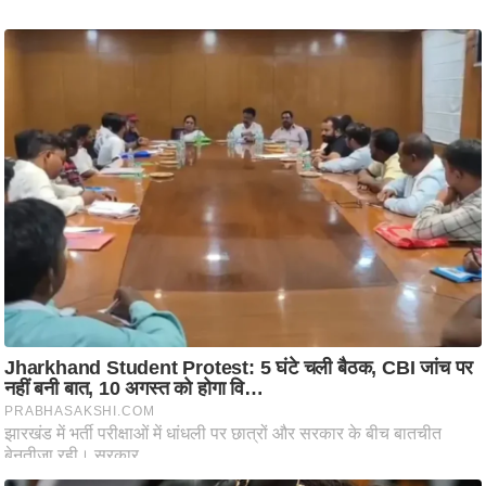
आ
र
.
आ
ई
.
चा
य
प
र
स
मी
क्षा
ध
र्म
ज्यो