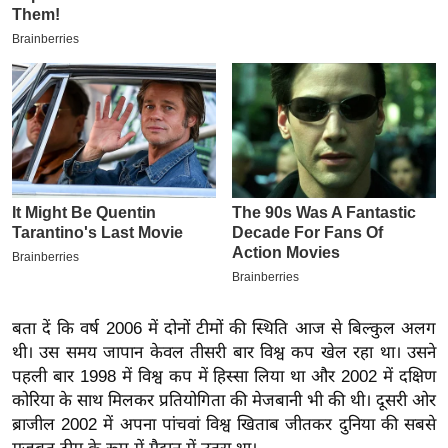
इ
म
ई
-
पे
प
र
मि
सा
ल
बे
बता दें कि वर्ष 2006 में दोनों टीमों की स्थिति आज से बिल्कुल अलग
मि
थी। उस समय जापान केवल तीसरी बार विश्व कप खेल रहा था। उसने
सा
पहली बार 1998 में विश्व कप में हिस्सा लिया था और 2002 में दक्षिण
ल
कोरिया के साथ मिलकर प्रतियोगिता की मेजबानी भी की थी। दूसरी ओर
ब्राजील 2002 में अपना पांचवां विश्व खिताब जीतकर दुनिया की सबसे
श