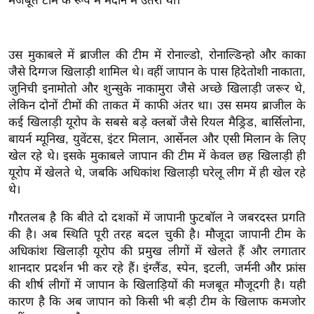
मजबूत टीम के रूप में मैदान में उतरा था।
ख्सि
य
त
उस मुकाबले में ब्राजील की टीम में रोनाल्डो, रोनाल्डिन्हो और काका
यं
जैसे दिग्गज खिलाड़ी शामिल थे। वहीं जापान के पास हिदेतोशी नाकाता,
ग
जुनिची इनामोतो और शुन्सुके नाकामुरा जैसे अच्छे खिलाड़ी जरूर थे,
इं
लेकिन दोनों टीमों की ताकत में काफी अंतर था। उस समय ब्राजील के
डि
कई खिलाड़ी यूरोप के सबसे बड़े क्लबों जैसे रियल मैड्रिड, बार्सिलोना,
या
बायर्न म्यूनिख, युवेंटस, इंटर मिलान, आर्सेनल और एसी मिलान के लिए
खेल रहे थे। इसके मुकाबले जापान की टीम में केवल छह खिलाड़ी ही
सा
यूरोप में खेलते थे, जबकि अधिकांश खिलाड़ी घरेलू लीग में ही खेल रहे
हि
थे।
त्य
ज
गौरतलब है कि बीते दो दशकों में जापानी फुटबॉल ने जबरदस्त प्रगति
ग
की है। अब स्थिति पूरी तरह बदल चुकी है। मौजूदा जापानी टीम के
त
अधिकांश खिलाड़ी यूरोप की प्रमुख लीगों में खेलते हैं और लगातार
शानदार प्रदर्शन भी कर रहे हैं। इंग्लैंड, स्पेन, इटली, जर्मनी और फ्रांस
ऑ
की शीर्ष लीगों में जापान के खिलाड़ियों की मजबूत मौजूदगी है। यही
टो
कारण है कि अब जापान को किसी भी बड़ी टीम के खिलाफ कमजोर
व