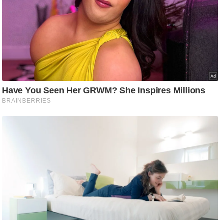
/
फै
श
न
घ
रे
लू
नु
स्खे
प
र्य
ट
न
स्थ
ल
फि