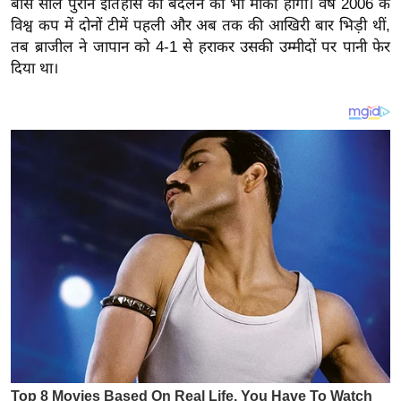
बीस साल पुराने इतिहास को बदलने का भी मौका होगा। वर्ष 2006 के
य
विश्व कप में दोनों टीमें पहली और अब तक की आखिरी बार भिड़ी थीं,
ब
तब ब्राजील ने जापान को 4-1 से हराकर उसकी उम्मीदों पर पानी फेर
ज
दिया था।
ट
खे
ल
क्रि
के
ट
I
P
L
2
0
2
6
क्रा