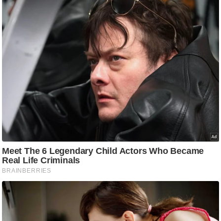
ति
ष
प्र
भु
म
हि
मा
/
ध
र्म
स्थ
ल
व्र
त
त्यो
हा
र