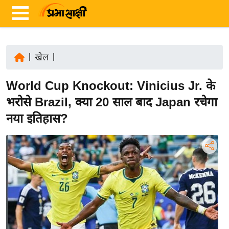
|
खेल
|
ता
World Cup Knockout: Vinicius Jr. के
ज़ा
ख
भरोसे Brazil, क्या 20 साल बाद Japan रचेगा
ब
नया इतिहास?
र
रा
ष्ट्री
य
अं
त
र्रा
ष्ट्री