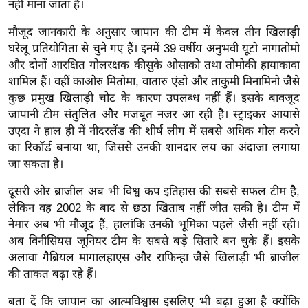
नहीं माना जाता है।
र्ल्ड
मौजूद जानकारी के अनुसार जापान की टीम में केवल तीन खिलाड़ी
न्यू
घरेलू प्रतियोगिता से चुने गए हैं। इनमें 39 वर्षीय अनुभवी यूटो नागातोमो
ज
और दोनों आरक्षित गोलरक्षक कीसुके ओसाको तथा तोमोकी हायाकावा
ब्री
शामिल हैं। वहीं काओरु मितोमा, वातारु एंडो और ताकुमी मिनामिनो जैसे
फ
कुछ प्रमुख खिलाड़ी चोट के कारण उपलब्ध नहीं हैं। इसके बावजूद
म
जापानी टीम संतुलित और मजबूत नजर आ रही है। स्ट्राइकर आयासे
नो
उएदा ने हाल ही में नीदरलैंड की शीर्ष लीग में सबसे अधिक गोल करने
रं
का रिकॉर्ड बनाया था, जिससे उनकी शानदार लय का अंदाजा लगाया
ज
जा सकता है।
न
दूसरी ओर ब्राजील अब भी विश्व कप इतिहास की सबसे सफल टीम है,
ज
लेकिन वह 2002 के बाद से छठा खिताब नहीं जीत सकी है। टीम में
ग
नेमार अब भी मौजूद हैं, हालांकि उनकी भूमिका पहले जैसी नहीं रही।
त
अब विनीसियस जूनियर टीम के सबसे बड़े सितारे बन चुके हैं। इसके
बॉ
अलावा गैब्रियल मागालहाएस और राफिन्हा जैसे खिलाड़ी भी ब्राजील
ली
की ताकत बढ़ा रहे हैं।
वु
बता दें कि जापान का आत्मविश्वास इसलिए भी बढ़ा हुआ है क्योंकि