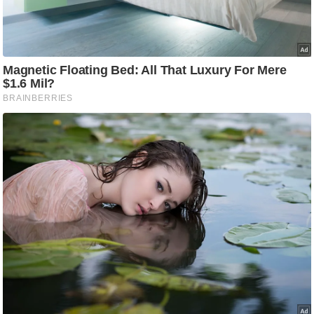
ट
ने
स
मं
त्रा
रि
ले
श
न
शि
प
रा
ज
नी
ति
वि
श्ले