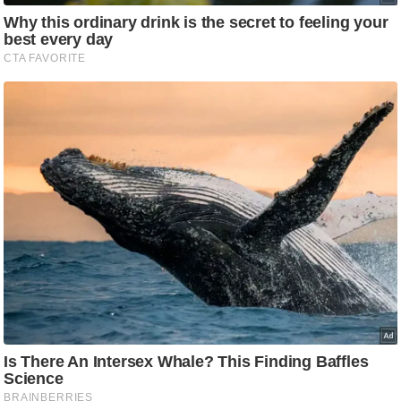
ष
ण
स
म
सा
म
यि
क
मा
तृ
भू
मि
स्तं
भ
ए
म
.