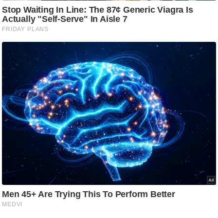
ट
ने
स
मं
त्रा
रि
ले
श
न
शि
प
रा
ज
नी
ति
वि
श्ले