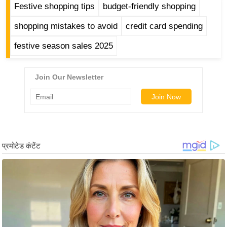
ड
Festive shopping tips
budget-friendly shopping
हॉ
shopping mistakes to avoid
credit card spending
ली
वु
festive season sales 2025
ड
फि
ल्म
स
मी
क्षा
B
r
e
a
k
i
n