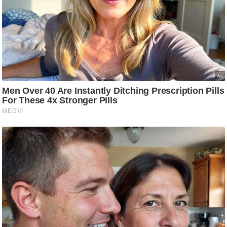
g
N
e
w
s
ला
इ
फ
स्टा
इ
ल
टे
क्नॉ
लॉ
जी
ब्यू
टी