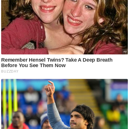
ति
ष
प्र
भु
म
हि
मा
/
ध
र्म
स्थ
ल
व्र
त
त्यो
हा
र