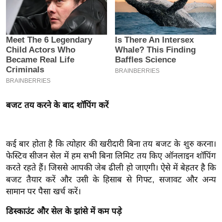
इ
म
ई
-
पे
प
र
बजट तय करने के बाद शॉपिंग करें
मि
सा
ल
कई बार होता है कि त्योहार की खरीदारी बिना तय बजट के शुरु करना।
फेस्टिव सीजन सेल में हम सभी बिना लिमिट तय किए ऑनलाइन शॉपिंग
बे
करते रहते हैं। जिससे आपकी जेब ढीली हो जाएगी। ऐसे में बेहतर है कि
मि
बजट तैयार करें और उसी के हिसाब से गिफ्ट, सजावट और अन्य
सा
सामान पर पैसा खर्च करें।
ल
डिस्काउंट और सेल के झांसे में कम पड़े
श