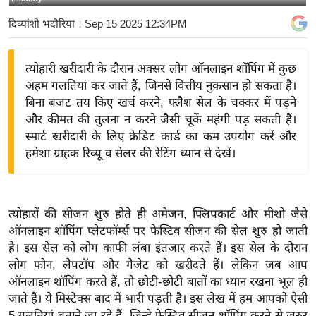
य
दिव्यांशी भदौरिया
। Sep 15 2025 12:34PM
बि
ज़
त्योहारी खरीदारी के दौरान अक्सर लोग ऑनलाइन शॉपिंग में कुछ
ने
अहम गलतियां कर जाते हैं, जिनसे वित्तीय नुकसान हो सकता है।
स
बिना बजट तय किए खर्च करने, फ्लैश सेल के चक्कर में पड़ने
उ
और कीमत की तुलना न करने जैसी चूकें महंगी पड़ सकती हैं।
द्यो
स्मार्ट खरीदारी के लिए क्रेडिट कार्ड का कम उपयोग करें और
ग
हमेशा ग्राहक रिव्यू व सेलर की रेटिंग ध्यान से देखें।
ज
ग
त
त्योहारों की सीजन शुरु होते ही अमेजन, फ्लिपकार्ट और मीशो जैसे
वि
ऑनलाइन शॉपिंग प्लेटफॉर्म्स पर फेस्टिव सीजन की सेल शुरु हो जाती
शे
है। इस सेल को लोग काफी लंबा इंतजार करते हैं। इस सेल के दौरान
ष
लोग फोन, लैपटॉप और गैजेट को खरीदते हैं। लेकिन जब आप
ऑनलाइन शॉपिंग करते हैं, तो छोटी-छोटी बातों का ध्यान रखना भूल ही
ज्ञ
जाते हैं। ये मिस्टेक्स बाद में भारी पड़ती है। इस लेख में हम आपको ऐसी
रा
5 गलतियां बताने जा रहे हैं, जिन्हे फेस्टिव सीजन शॉपिंग करने से जरुर