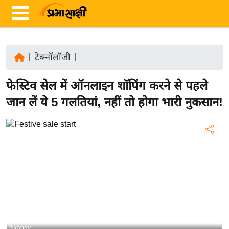
|
टेक्नॉलॉजी
|
ता
फेस्टिव सेल में ऑनलाइन शॉपिंग करने से पहले
ज़ा
ख
जान लें ये 5 गलतियां, नहीं तो होगा भारी नुकसान!
ब
र
रा
ष्ट्री
य
अं
त
र्रा
ष्ट्री
Pixabay