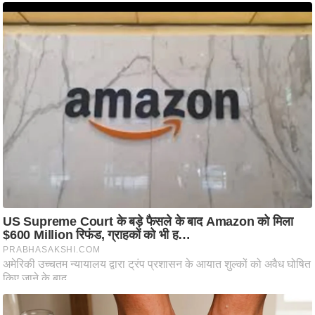
ष
ण
स
म
सा
म
यि
क
मा
तृ
भू
मि
स्तं
भ
ए
म
.