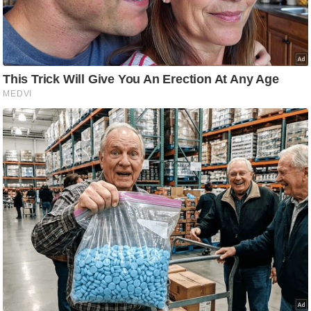
/
फै
श
न
घ
रे
लू
नु
स्खे
प
र्य
ट
न
स्थ
ल
फि