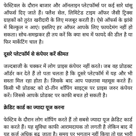
ख्सि
फेस्टिवल के दौरान बाजार और ऑनलाइन प्लेटफॉर्म्स पर कई सारे धांसू
य
ऑफर्स दिए जाते हैं। फ्लैश सेल, लिमिटेड टाइम ऑफर जैसी ट्रिक्स
त
ग्राहकों को तुरंत खरीदारी के लिए मजबूर करती है। ऐसे ऑफर्स के झांसे
यं
में बिल्कुल न आएं। इसलिए हर ऑफर आपके लिए फायदेमंग नहीं हो
सकता। सोच-समझकर ही तय करें कि क्या सच में फायदे की डील है या
ग
फिर मार्केटिंग चाल है।
इं
डि
दूसरे प्लेटफॉर्म से कंपेयर करें कीमत
या
जल्दबाजी के चक्कर में लोग प्राइस कंपेयर नहीं करते। जब वह प्रोडक्ट
सा
ऑर्डर कर देते हैं तो पता चलता है कि दूसरे प्लेटफॉर्म में यह और भी
हि
सस्ता मिल रहा होता है। जिसके बाद आप पछतावा महसूस करते हैं।
त्य
किसी भी प्रोडक्ट को दो-तीन शॉपिंग साइट्स पर प्राइस जरुर कंपेयर
ज
करें। जिससे आपके प्रोडक्ट पर काफी बचत हो सकती है।
ग
क्रेडिट कार्ड का ज्यादा यूज करना
त
ऑ
फेस्टिव के दौरान लोग शॉपिंग करते हैं तो सबसे ज्यादा यूज क्रेडिट कार्ड
टो
का करते हैं। यह सुविधा काफी आरामदायक तो लगती है लेकिन बाद में
व
यह कर्ज अधिक बढ़ जाता है। समय पर भुगतान नहीं किया तो यह भारी