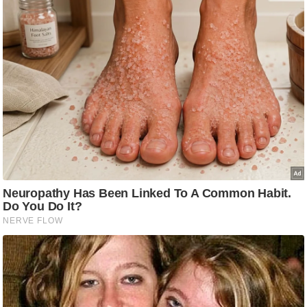
आ
र
.
आ
ई
.
चा
य
प
र
स
मी
क्षा
ध
र्म
ज्यो