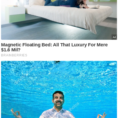
आ
र
.
आ
ई
.
चा
य
प
र
स
मी
क्षा
ध
र्म
ज्यो