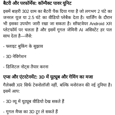
g
बैटरी और परफॉर्मेंस: कॉम्पैक्ट पावर यूनिट
N
इसमें बाहरी 302 ग्राम का बैटरी पैक दिया गया है जो लगभग 2 घंटे का
e
जनरल यूज या 2.5 घंटे का वीडियो प्लेबैक देता है। चार्जिंग के दौरान
w
भी इसका उपयोग जारी रखा जा सकता है। सॉफ्टवेयर Android XR
s
प्लेटफॉर्म पर चलता है और इसमें गूगल जेमिनी AI असिस्टेंट हर पल
साथ देता है—जैसे:
ला
इ
- फ्लाइट बुकिंग के सुझाव
फ
- 3D नेविगेशन
स्टा
इ
- डिजिटल नोट्स तैयार करना
ल
एप्स और एंटरटेनमेंट: 3D में यूट्यूब और गेमिंग का मजा
टे
क्नॉ
गैलेक्सी XR सिर्फ टेक्नोलॉजी नहीं, बल्कि मनोरंजन की नई दुनिया है।
इसमें आप:
लॉ
जी
- 3D व्यू में यूट्यूब वीडियो देख सकते हैं
ब्यू
- गूगल मैप्स का 3D टूर ले सकते हैं
टी