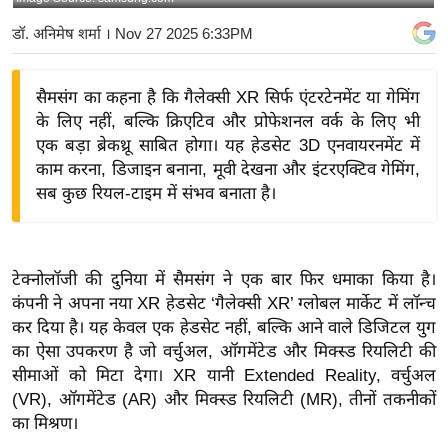
य
डॉ. अनिमेष शर्मा
। Nov 27 2025 6:33PM
बि
ज़
सैमसंग का कहना है कि गैलेक्सी XR सिर्फ एंटरटेनमेंट या गेमिंग
ने
के लिए नहीं, बल्कि क्रिएटिव और प्रोफेशनल वर्क के लिए भी
स
एक बड़ा ब्रेकथ्रू साबित होगा। यह हेडसेट 3D एनवायरनमेंट में
उ
काम करना, डिजाइन बनाना, मूवी देखना और इंटरएक्टिव गेमिंग,
द्यो
सब कुछ रियल-टाइम में संभव बनाता है।
ग
ज
ग
टेक्नोलॉजी की दुनिया में सैमसंग ने एक बार फिर धमाका किया है।
त
कंपनी ने अपना नया XR हेडसेट ‘गैलेक्सी XR’ ग्लोबल मार्केट में लॉन्च
वि
कर दिया है। यह केवल एक हेडसेट नहीं, बल्कि आने वाले डिजिटल युग
शे
का ऐसा उपकरण है जो वर्चुअल, ऑगमेंटेड और मिक्स्ड रियलिटी की
ष
सीमाओं को मिटा देगा। XR यानी Extended Reality, वर्चुअल
(VR), ऑगमेंटेड (AR) और मिक्स्ड रियलिटी (MR), तीनों तकनीकों
ज्ञ
का मिश्रण।
रा