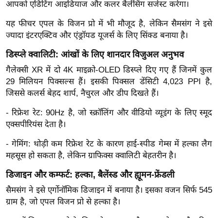
आपको एडिटिंग आइडियाज और कलर बैलेंसिंग सजेस्ट करेगा।
र्ल्ड
न्यू
यह फीचर एपल के विजन प्रो में भी मौजूद है, लेकिन सैमसंग ने इसे
ज्यादा इंटरएक्टिव और एंड्रॉयड यूजर्स के लिए सिंक्ड बनाया है।
ज
ब्री
डिस्प्ले क्वालिटी: आंखों के लिए शानदार विजुअल अनुभव
फ
गैलेक्सी XR में दो 4K माइक्रो-OLED डिस्प्ले दिए गए हैं जिनमें कुल
म
29 मिलियन पिक्सल्स हैं। इसकी पिक्सल डेंसिटी 4,023 PPI है,
नो
जिससे कलर्स बेहद शार्प, नैचुरल और डीप दिखते हैं।
रं
- रिफ्रेश रेट: 90Hz है, जो स्क्रॉलिंग और वीडियो व्यूइंग के लिए स्मूद
ज
एक्सपीरियंस देता है।
न
ज
- गेमिंग: थोड़ी कम रिफ्रेश रेट के कारण हाई-स्पीड गेम्स में हल्का लैग
ग
महसूस हो सकता है, लेकिन ग्राफिक्स क्वालिटी बेहतरीन है।
त
डिजाइन और कम्फर्ट: हल्का, बैलेंस्ड और ह्यूमन-फ्रेंडली
बॉ
सैमसंग ने इसे एर्गोनॉमिक डिजाइन में बनाया है। इसका वजन सिर्फ 545
ली
ग्राम है, जो एपल विजन प्रो से हल्का है।
वु