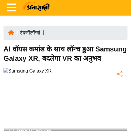
|
टेक्नॉलॉजी
|
ता
AI वॉयस कमांड के साथ लॉन्च हुआ Samsung
ज़ा
ख
Galaxy XR, बदलेगा VR का अनुभव
ब
र
रा
ष्ट्री
य
अं
त
र्रा
ष्ट्री
Image Source: samsung.com