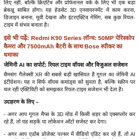
ख्सि
लिए नहीं, बल्कि क्रिएटिव और प्रोफेशनल वर्क के लिए भी एक बड़ा
ब्रेकथ्रू साबित होगा। यह हेडसेट 3D एनवायरनमेंट में काम करना,
य
डिजाइन बनाना, मूवी देखना और इंटरएक्टिव गेमिंग, सब कुछ रियल-
त
टाइम में संभव बनाता है।
यं
ग
इसे भी पढ़ें:
Redmi K90 Series लॉन्च: 50MP पेरिस्कोप
इं
कैमरा और 7500mAh बैटरी के साथ Bose स्पीकर का
डि
धमाका
या
जेमिनी AI का सपोर्ट: रियल टाइम वॉयस और विजुअल सजेशन
सा
सैमसंग गैलेक्सी XR की सबसे बड़ी खासियत है गूगल का जेमिनी AI
हि
इंटीग्रेशन। यह न सिर्फ वॉयस कमांड्स को सुनता है, बल्कि स्क्रीन पर
त्य
चल रही एक्टिविटी को समझकर रियल-टाइम सजेशन भी देता है।
ज
उदाहरण के लिए –
ग
त
- अगर आप गूगल मैप्स के 3D मोड में किसी शहर को एक्सप्लोर कर
ऑ
रहे हैं, तो यह सड़कें या लोकेशन ऑटो सजेस्ट कर देगा।
टो
- अगर आप एडोब प्रोजेक्ट पल्सर में वीडियो एडिट कर रहे हैं, तो AI
व