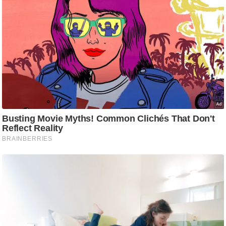
ष
ण
स
म
सा
म
यि
क
मा
तृ
भू
मि
स्तं
भ
ए
म
.