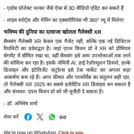
/
- एडोब प्रोजेक्ट पल्सर जैसे ऐप्स से 3D वीडियो एडिट कर सकते हैं
फै
- लाइव स्पोर्ट्स और गेमिंग का एक्सपीरियंस भी 360° व्यू में मिलेगा
श
न
भविष्य की दुनिया का दरवाजा खोलता गैलेक्सी XR
घ
सैमसंग गैलेक्सी XR केवल एक गैजेट नहीं, बल्कि एक नई डिजिटल
रे
रियलिटी का प्रवेशद्वार है। जहां एपल विजन प्रो ने XR को प्रीमियम
लू
सेगमेंट में सीमित रखा था, वहीं सैमसंग इसे आम उपभोक्ताओं तक लाने
नु
की कोशिश कर रहा है। इसके जेमिनी AI, हाई रेज़ोल्यूशन डिस्प्ले, हल्के
स्खे
डिजाइन और इंटेलिजेंट कंट्रोल्स इसे टेक मार्केट का अगला बड़ा
आकर्षण बना रहे हैं। अगर कीमत और परफॉर्मेंस का संतुलन सही रहा,
प
तो गैलेक्सी XR 2025 का सबसे इनोवेटिव XR डिवाइस बन सकता है
र्य
और संभवतः एपल विजन प्रो को भी चुनौती दे सकता है।
ट
न
- डॉ. अनिमेष शर्मा
स्थ
ल
शेयर करें
फि
We're now on WhatsApp.
Click to join.