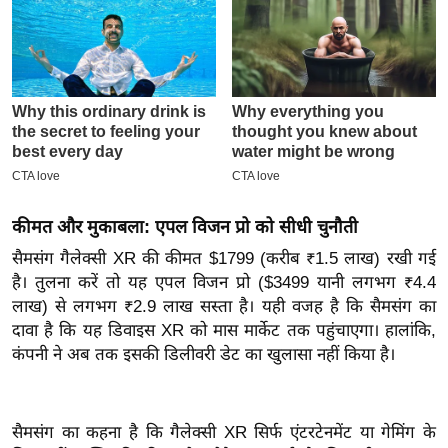
इ
म
ई
-
पे
प
र
मि
कीमत और मुकाबला: एपल विजन प्रो को सीधी चुनौती
सा
सैमसंग गैलेक्सी XR की कीमत $1799 (करीब ₹1.5 लाख) रखी गई
ल
है। तुलना करें तो यह एपल विजन प्रो ($3499 यानी लगभग ₹4.4
लाख) से लगभग ₹2.9 लाख सस्ता है। यही वजह है कि सैमसंग का
बे
दावा है कि यह डिवाइस XR को मास मार्केट तक पहुंचाएगा। हालांकि,
मि
कंपनी ने अब तक इसकी डिलीवरी डेट का खुलासा नहीं किया है।
सा
ल
श
सैमसंग का कहना है कि गैलेक्सी XR सिर्फ एंटरटेनमेंट या गेमिंग के