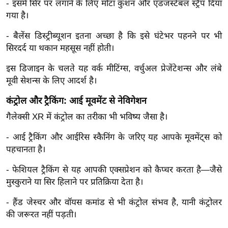
ड
- इसमें सिर पर लगाने के लिए मोटा कुशन और एडजस्टेबल स्ट्रैप दिया
हॉ
गया है।
ली
- बैलेंस डिस्ट्रीब्यूशन इतना अच्छा है कि इसे घंटेभर पहनने पर भी
वु
सिरदर्द या थकान महसूस नहीं होती।
ड
इस डिजाइन के चलते यह वर्क मीटिंग्स, वर्चुअल प्रेजेंटेशन्स और लंबे
फि
मूवी सेशन्स के लिए आदर्श है।
ल्म
स
कंट्रोल और ट्रैकिंग: आई मूवमेंट से नेविगेशन
मी
गैलेक्सी XR में कंट्रोल का तरीका भी भविष्य जैसा है।
क्षा
- आई ट्रैकिंग और आईरिस स्कैनिंग के जरिए यह आपके मूवमेंट्स को
B
पहचानता है।
r
e
- फेशियल ट्रैकिंग से यह आपकी एक्सप्रेशन को कैप्चर करता है—जैसे
a
मुस्कुराने या सिर हिलाने पर प्रतिक्रिया देता है।
k
- हैंड जेस्चर और वॉयस कमांड से भी कंट्रोल संभव है, यानी कंट्रोलर
i
की जरूरत नहीं पड़ती।
n