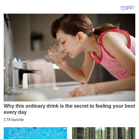
य
ब
ज
ट
खे
ल
क्रि
के
ट
I
P
L
2
0
2
6
क्रा