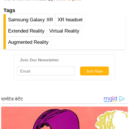
ट
ने
Tags
स
Samsung Galaxy XR
XR headset
मं
त्रा
Extended Reality
Virtual Reality
रि
Augmented Reality
ले
श
न
शि
प
रा
ज
नी
ति
वि
श्ले