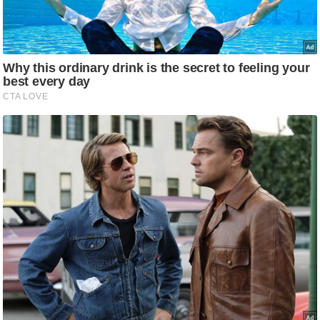
ति
ष
प्र
भु
म
हि
मा
/
ध
र्म
स्थ
ल
व्र
त
त्यो
हा
र