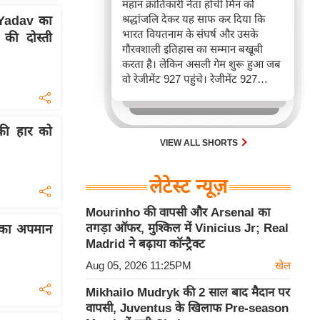
महान क्रांतिकारी नेता होची मिन को
श्रद्धांजलि देकर यह साफ कर दिया कि
 Yadav का
भारत वियतनाम के संघर्ष और उसके
की दोस्ती
गौरवशाली इतिहास का सम्मान बखूबी
करता है। लेकिन असली गेम शुरू हुआ जब
वो रेजीमेंट 927 पहुंचे। रेजीमेंट 927
वियतनाम की वायुसेना की रीड है। यहां
एयर चीफ ने सीधे वियतनामी फाइटर
पायलट से बातचीत की। वियतनाम भी सुई
 की हार को
30 एम के भी उड़ाता है और भारत के पास
VIEW ALL SHORTS
इसका सबसे बड़ा बेड़ा है।
लेटेस्ट न्यूज़
Mourinho की वापसी और Arsenal का
तगड़ा ऑफर, मुश्किल में Vinicius Jr; Real
्म का अपमान
Madrid ने बढ़ाया कॉन्ट्रैक्ट
Aug 05, 2026 11:25PM
खेल
Mikhailo Mudryk की 2 साल बाद मैदान पर
वापसी, Juventus के खिलाफ Pre-season