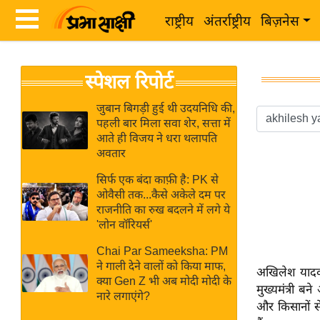
राष्ट्रीय
अंतर्राष्ट्रीय
बिज़नेस
Latest
ता
स्पेशल रिपोर्ट
News
ज़ा
in
ख
जुबान बिगड़ी हुई थी उदयनिधि की,
Hindi
पहली बार मिला सवा शेर, सत्ता में
ब
आते ही विजय ने धरा थलापति
र
अवतार
Hindi
राष्ट्रीय
सिर्फ एक बंदा काफ़ी है: PK से
News
अंतर्राष्ट्रीय
ओवैसी तक...कैसे अकेले दम पर
Live
राजनीति का रुख बदलने में लगे ये
बिज़नेस
'लोन वॉरियर्स'
उद्योग
Breaking
Chai Par Sameeksha: PM
जगत
News in
ने गाली देने वालों को किया माफ,
अखिलेश यादव सम
विशेषज्ञ
क्या Gen Z भी अब मोदी मोदी के
Hindi
मुख्यमंत्री ब
नारे लगाएंगे?
राय
और किसानों स