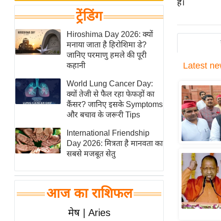
बजट
Hindi
हैं।
ट्रेंडिंग
खेल
News
क्रिकेट
Hiroshima Day 2026: क्यों
Hindi
मनाया जाता है हिरोशिमा डे?
IPL
जानिए परमाणु हमले की पूरी
Videos
2026
Latest
ne
कहानी
क्राइम
World Lung Cancer Day:
ई-पेपर
क्यों तेजी से फैल रहा फेफड़ों का
कैंसर? जानिए इसके Symptoms
मिसाल बेमिसाल
और बचाव के जरूरी Tips
शख्सियत
International Friendship
यंग इंडिया
Day 2026: मित्रता है मानवता का
साहित्य जगत
सबसे मजबूत सेतु
ऑटो वर्ल्ड
न्यूज ब्रीफ
आज का राशिफल
मनोरंजन जगत
मेष | Aries
बॉलीवुड