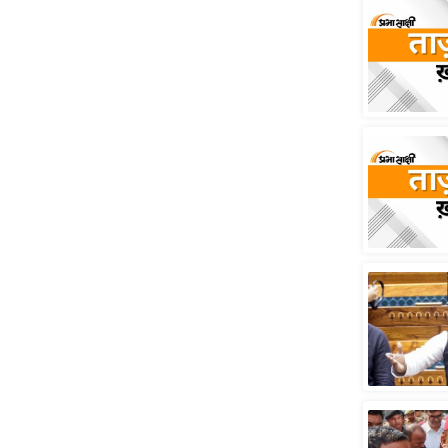
स्तंभ
एम.
आर.
आई.
चाय पर
समीक्षा
धर्म
ज्योतिष
प्रभु
महिमा/
धर्मस्थल
व्रत
त्योहार
राशिफल
विशेष