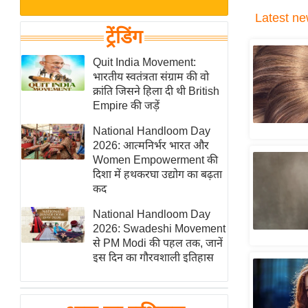
बजट
Hindi
Latest
ne
खेल
News
ट्रेंडिंग
क्रिकेट
Hindi
Quit India Movement:
IPL
भारतीय स्वतंत्रता संग्राम की वो
Videos
2026
क्रांति जिसने हिला दी थी British
क्राइम
Empire की जड़ें
ई-पेपर
National Handloom Day
2026: आत्मनिर्भर भारत और
मिसाल बेमिसाल
Women Empowerment की
शख्सियत
दिशा में हथकरघा उद्योग का बढ़ता
यंग इंडिया
कद
साहित्य जगत
National Handloom Day
2026: Swadeshi Movement
ऑटो वर्ल्ड
से PM Modi की पहल तक, जानें
न्यूज ब्रीफ
इस दिन का गौरवशाली इतिहास
मनोरंजन जगत
बॉलीवुड