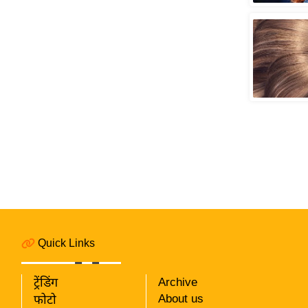
विश्लेषण
ट्रेंडिंग
Q
u
i
c
k
L
i
n
k
s
विधानसभा
Quick Links
चुनाव
फोटो
ट्रेंडिंग
Archive
About us
फोटो
वीडियो