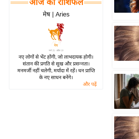
आज का राशिफल
हॉलीवुड
फिल्म समीक्षा
मेष | Aries
Breaking
News
लाइफस्टाइल
टेक्नॉलॉजी
नए लोगों से भेंट होंगी, जो लाभदायक होगी।
ब्यूटी/फैशन
संतान की प्रगति से सुख और प्रसन्नता।
घरेलू नुस्खे
मनमर्जी नहीं चलेगी, मर्यादा में रहें। धन प्राप्ति
के नए साधन बनेंगे।
पर्यटन स्थल
और पढ़ें
फिटनेस मंत्रा
रिलेशनशिप
राजनीति
विश्लेषण
समसामयिक
मातृभूमि