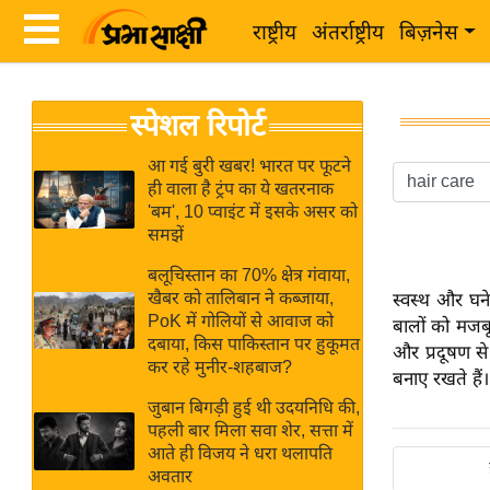
राष्ट्रीय
अंतर्राष्ट्रीय
बिज़नेस
Latest
ता
स्पेशल रिपोर्ट
News
ज़ा
in
ख
आ गई बुरी खबर! भारत पर फूटने
Hindi
ही वाला है ट्रंप का ये खतरनाक
ब
'बम', 10 प्वाइंट में इसके असर को
र
समझें
Hindi
राष्ट्रीय
बलूचिस्तान का 70% क्षेत्र गंवाया,
News
अंतर्राष्ट्रीय
खैबर को तालिबान ने कब्जाया,
स्वस्थ और घन
Live
PoK में गोलियों से आवाज को
बालों को मजबू
बिज़नेस
दबाया, किस पाकिस्तान पर हुकूमत
और प्रदूषण से
उद्योग
कर रहे मुनीर-शहबाज?
Breaking
बनाए रखते हैं।
जगत
News in
जुबान बिगड़ी हुई थी उदयनिधि की,
विशेषज्ञ
पहली बार मिला सवा शेर, सत्ता में
Hindi
आते ही विजय ने धरा थलापति
राय
अवतार