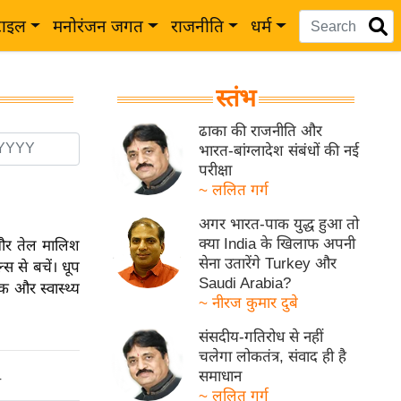
टाइल
मनोरंजन जगत
राजनीति
धर्म
स्तंभ
ढाका की राजनीति और
भारत-बांग्लादेश संबंधों की नई
परीक्षा
~ ललित गर्ग
अगर भारत-पाक युद्ध हुआ तो
क्या India के खिलाफ अपनी
 और तेल मालिश
सेना उतारेंगे Turkey और
स से बचें। धूप
Saudi Arabia?
क और स्वास्थ्य
~ नीरज कुमार दुबे
संसदीय-गतिरोध से नहीं
चलेगा लोकतंत्र, संवाद ही है
समाधान
ो
~ ललित गर्ग