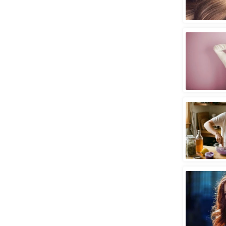
स्तंभ
एम.
आर.
आई.
चाय पर
समीक्षा
धर्म
ज्योतिष
प्रभु
महिमा/
धर्मस्थल
व्रत
त्योहार
राशिफल
विशेष