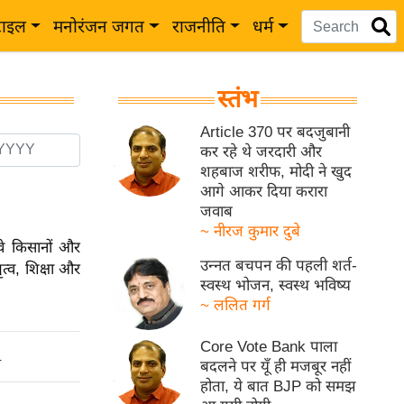
टाइल
मनोरंजन जगत
राजनीति
धर्म
स्तंभ
Article 370 पर बदजुबानी
कर रहे थे जरदारी और
शहबाज शरीफ, मोदी ने खुद
आगे आकर दिया करारा
जवाब
~ नीरज कुमार दुबे
वे किसानों और
उन्नत बचपन की पहली शर्त-
ृत्व, शिक्षा और
स्वस्थ भोजन, स्वस्थ भविष्य
~ ललित गर्ग
Core Vote Bank पाला
ो
बदलने पर यूँ ही मजबूर नहीं
होता, ये बात BJP को समझ