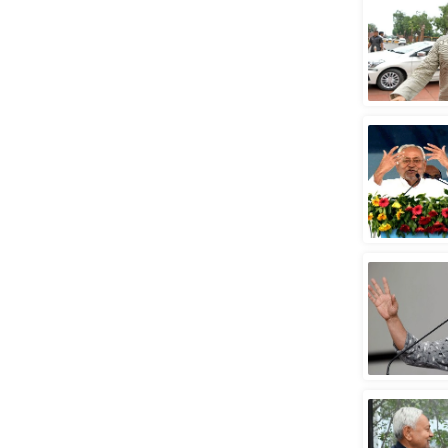
स्तंभ
एम.
आर.
आई.
चाय पर
समीक्षा
धर्म
ज्योतिष
प्रभु
महिमा/
धर्मस्थल
व्रत
त्योहार
राशिफल
विशेष