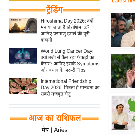
Latest
ne
बजट
Hindi
ट्रेंडिंग
खेल
News
क्रिकेट
Hiroshima Day 2026: क्यों
Hindi
मनाया जाता है हिरोशिमा डे?
IPL
जानिए परमाणु हमले की पूरी
Videos
2026
कहानी
क्राइम
World Lung Cancer Day:
ई-पेपर
क्यों तेजी से फैल रहा फेफड़ों का
कैंसर? जानिए इसके Symptoms
मिसाल बेमिसाल
और बचाव के जरूरी Tips
शख्सियत
International Friendship
यंग इंडिया
Day 2026: मित्रता है मानवता का
साहित्य जगत
सबसे मजबूत सेतु
ऑटो वर्ल्ड
न्यूज ब्रीफ
आज का राशिफल
मनोरंजन जगत
मेष | Aries
बॉलीवुड