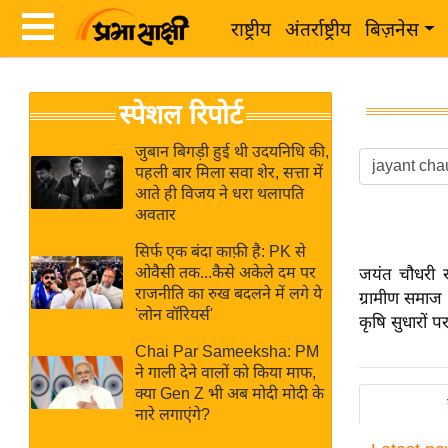
राष्ट्रीय
अंतर्राष्ट्रीय
बिज़नेस
Latest
ता
स्पेशल रिपोर्ट
News
ज़ा
in
ख
जुबान बिगड़ी हुई थी उदयनिधि की,
Hindi
पहली बार मिला सवा शेर, सत्ता में
ब
आते ही विजय ने धरा थलापति
र
अवतार
Hindi
राष्ट्रीय
सिर्फ एक बंदा काफ़ी है: PK से
News
अंतर्राष्ट्रीय
ओवैसी तक...कैसे अकेले दम पर
जयंत चौधरी र
Live
राजनीति का रुख बदलने में लगे ये
ग्रामीण समाज क
बिज़नेस
'लोन वॉरियर्स'
कृषि सुधारों 
उद्योग
Breaking
Chai Par Sameeksha: PM
जगत
News in
ने गाली देने वालों को किया माफ,
विशेषज्ञ
क्या Gen Z भी अब मोदी मोदी के
Hindi
नारे लगाएंगे?
राय