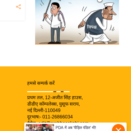
हमसे सम्पर्क करें
प्रथम तल, 12-अजीत सिंह हाउस,
डीडीए कॉम्पलेक्स, युसूफ सराय,
नई दिल्ली-110049
दूरभाषः- 011-26866034
ईमेल-
edit@prabhasakshi.com
PDA में अब 'पीड़ित पंडित' भी!
Contact Editor