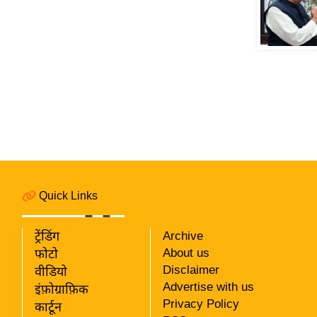
विश्लेषण
ट्रेंडिंग
Q
u
i
c
k
L
i
n
Quick Links
k
s
ट्रेंडिंग
Archive
विधानसभा
About us
फोटो
चुनाव
Disclaimer
वीडियो
Advertise with us
फोटो
इंफ़ोग्राफ़िक
Privacy Policy
कार्टून
वीडियो