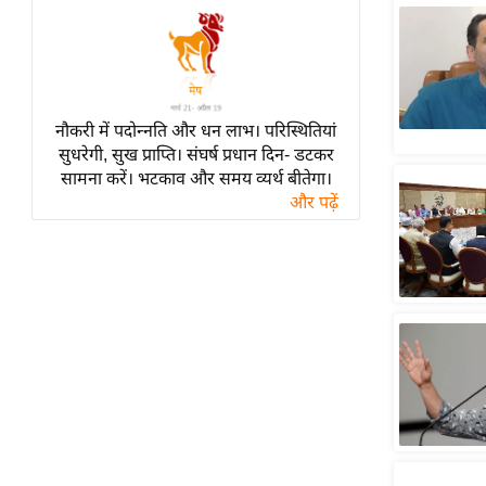
हॉलीवुड
फिल्म समीक्षा
Breaking
News
नौकरी में पदोन्नति और धन लाभ। परिस्थितियां
लाइफस्टाइल
सुधरेगी, सुख प्राप्ति। संघर्ष प्रधान दिन- डटकर
टेक्नॉलॉजी
सामना करें। भटकाव और समय व्यर्थ बीतेगा।
और पढ़ें
ब्यूटी/फैशन
घरेलू नुस्खे
पर्यटन स्थल
फिटनेस मंत्रा
रिलेशनशिप
राजनीति
विश्लेषण
समसामयिक
मातृभूमि