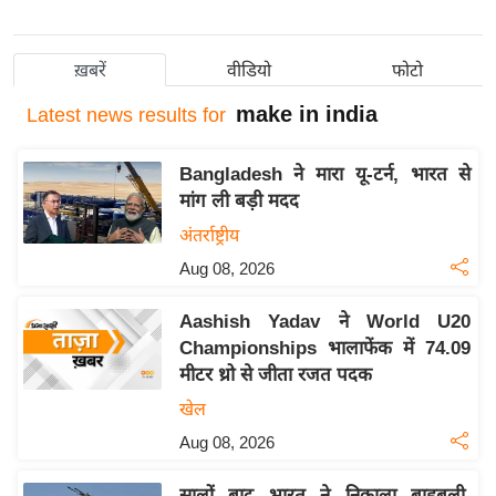
य
बि
ख़बरें
वीडियो
फोटो
ज़
make in india
Latest
news results for
ने
स
Bangladesh ने मारा यू-टर्न, भारत से
उ
मांग ली बड़ी मदद
द्यो
अंतर्राष्ट्रीय
ग
ज
Aug 08, 2026
ग
Aashish Yadav ने World U20
त
Championships भालाफेंक में 74.09
वि
मीटर थ्रो से जीता रजत पदक
शे
खेल
ष
Aug 08, 2026
ज्ञ
रा
सालों बाद भारत ने निकाला बाहुबली,