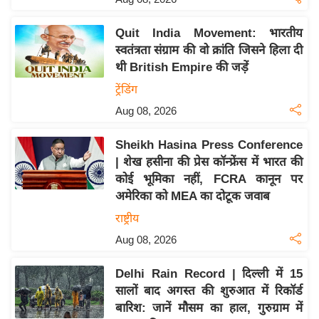
इ
Quit India Movement: भारतीय
म
स्वतंत्रता संग्राम की वो क्रांति जिसने हिला दी
ई
थी British Empire की जड़ें
-
ट्रेंडिंग
पे
Aug 08, 2026
प
र
Sheikh Hasina Press Conference
मि
| शेख हसीना की प्रेस कॉन्फ्रेंस में भारत की
सा
कोई भूमिका नहीं, FCRA कानून पर
ल
अमेरिका को MEA का दोटूक जवाब
राष्ट्रीय
बे
Aug 08, 2026
मि
सा
Delhi Rain Record | दिल्ली में 15
ल
सालों बाद अगस्त की शुरुआत में रिकॉर्ड
श
बारिश: जानें मौसम का हाल, गुरुग्राम में