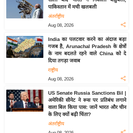
य
पाकिस्तान में मची खलबली
ब
अंतर्राष्ट्रीय
ज
Aug 08, 2026
ट
खे
India का पलटवार करने का अंदाज बड़ा
ल
गजब है, Arunachal Pradesh के क्षेत्रों
क्रि
के नाम बदलते रहने वाले China को दे
के
दिया तगड़ा जवाब
ट
राष्ट्रीय
I
Aug 08, 2026
P
L
US Senate Russia Sanctions Bil |
2
अमेरिकी सीनेट ने रूस पर प्रतिबंध लगाने
वाला बिल किया पास: जानें भारत और चीन
0
के लिए क्यों बढ़ी चिंता?
2
6
अंतर्राष्ट्रीय
क्रा
Aug 08, 2026