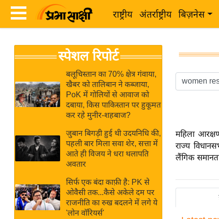
राष्ट्रीय
अंतर्राष्ट्रीय
बिज़नेस
Latest
ता
स्पेशल रिपोर्ट
News
ज़ा
in
ख
बलूचिस्तान का 70% क्षेत्र गंवाया,
Hindi
खैबर को तालिबान ने कब्जाया,
ब
PoK में गोलियों से आवाज को
र
दबाया, किस पाकिस्तान पर हुकूमत
Hindi
कर रहे मुनीर-शहबाज?
राष्ट्रीय
News
अंतर्राष्ट्रीय
जुबान बिगड़ी हुई थी उदयनिधि की,
महिला आरक्ष
Live
पहली बार मिला सवा शेर, सत्ता में
राज्य विधानस
बिज़नेस
आते ही विजय ने धरा थलापति
लैंगिक समानता
उद्योग
अवतार
Breaking
जगत
News in
सिर्फ एक बंदा काफ़ी है: PK से
विशेषज्ञ
ओवैसी तक...कैसे अकेले दम पर
Hindi
राजनीति का रुख बदलने में लगे ये
राय
'लोन वॉरियर्स'