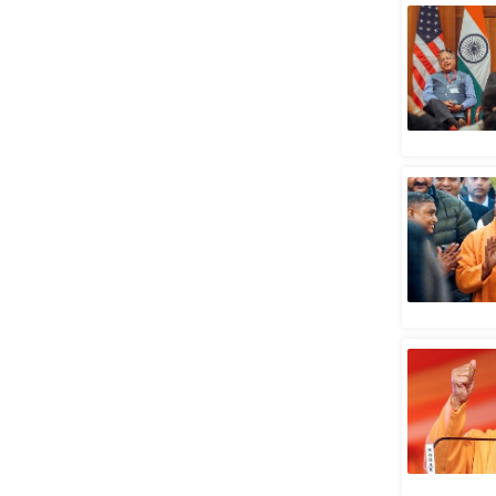
स्तंभ
एम.
आर.
आई.
चाय पर
समीक्षा
धर्म
ज्योतिष
प्रभु
महिमा/
धर्मस्थल
व्रत
त्योहार
राशिफल
विशेष