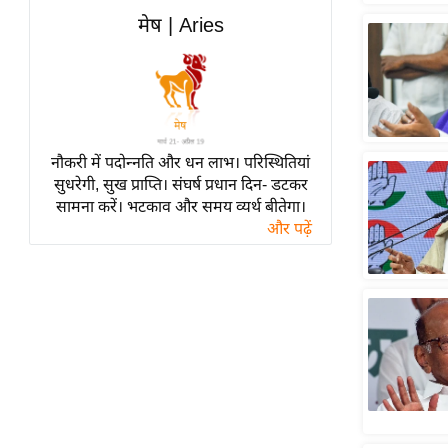
हॉलीवुड
मेष | Aries
फिल्म समीक्षा
Breaking
News
लाइफस्टाइल
नौकरी में पदोन्नति और धन लाभ। परिस्थितियां
टेक्नॉलॉजी
सुधरेगी, सुख प्राप्ति। संघर्ष प्रधान दिन- डटकर
ब्यूटी/फैशन
सामना करें। भटकाव और समय व्यर्थ बीतेगा।
घरेलू नुस्खे
और पढ़ें
पर्यटन स्थल
फिटनेस मंत्रा
रिलेशनशिप
राजनीति
विश्लेषण
समसामयिक
मातृभूमि