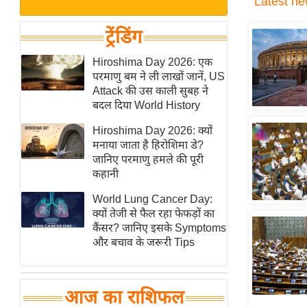
Latest
ne
बजट
Hindi
खेल
News
ट्रेंडिंग
क्रिकेट
Hindi
Hiroshima Day 2026: एक
IPL
परमाणु बम ने ली लाखों जानें, US
Videos
2026
Attack की उस काली सुबह ने
क्राइम
बदल दिया World History
ई-पेपर
Hiroshima Day 2026: क्यों
मनाया जाता है हिरोशिमा डे?
मिसाल बेमिसाल
जानिए परमाणु हमले की पूरी
शख्सियत
कहानी
यंग इंडिया
World Lung Cancer Day:
साहित्य जगत
क्यों तेजी से फैल रहा फेफड़ों का
कैंसर? जानिए इसके Symptoms
ऑटो वर्ल्ड
और बचाव के जरूरी Tips
न्यूज ब्रीफ
मनोरंजन जगत
आज का राशिफल
बॉलीवुड