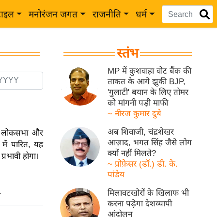
टाइल
मनोरंजन जगत
राजनीति
धर्म
स्तंभ
MP में कुशवाहा वोट बैंक की
ताकत के आगे झुकी BJP,
'गुलाटी' बयान के लिए तोमर
को मांगनी पड़ी माफी
~ नीरज कुमार दुबे
अब शिवाजी, चंद्रशेखर
ें लोकसभा और
आज़ाद, भगत सिंह जैसे लोग
में पारित, यह
क्यों नहीं मिलते?
प्रभावी होगा।
~ प्रोफ़ेसर (डॉ.) डी. के.
पांडेय
मिलावटखोरों के खिलाफ भी
ो
करना पड़ेगा देशव्यापी
आंदोलन