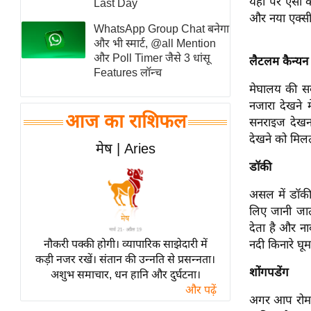
यहां पर ऐसी 
Last Day
स्तंभ
और नया एक्सीर
WhatsApp Group Chat बनेगा
एम.
और भी स्मार्ट, @all Mention
आर.
और Poll Timer जैसे 3 धांसू
लैटलम कैन्यन
Features लॉन्च
आई.
मेघालय की सब
चाय पर
नजारा देखने 
समीक्षा
आज का राशिफल
सनराइज देखना
धर्म
देखने को मिलत
मेष | Aries
ज्योतिष
डॉकी
प्रभु
असल में डॉकी 
महिमा/
लिए जानी जात
धर्मस्थल
देता है और ना
व्रत
नौकरी पक्की होगी। व्यापारिक साझेदारी में
नदी किनारे घू
त्योहार
कड़ी नजर रखें। संतान की उन्नति से प्रसन्नता।
शोंगपडेंग
अशुभ समाचार, धन हानि और दुर्घटना।
राशिफल
और पढ़ें
विशेष
अगर आप रोमांच