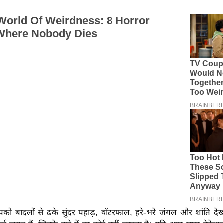
पको बादलों से ढके सुंदर पहाड़, वॉटरफाल, हरे-भरे जंगल और शांति देख