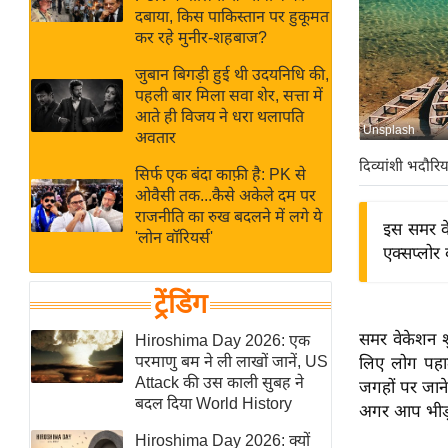
बजट
Hindi
दबाया, किस पाकिस्तान पर हुकूमत
खेल
News
कर रहे मुनीर-शहबाज?
क्रिकेट
जुबान बिगड़ी हुई थी उदयनिधि की,
Hindi
IPL
पहली बार मिला सवा शेर, सत्ता में
आते ही विजय ने धरा थलापति
Videos
2026
Unsplash
अवतार
क्राइम
दिव्यांशी भदौरिय
सिर्फ एक बंदा काफ़ी है: PK से
ई-पेपर
ओवैसी तक...कैसे अकेले दम पर
मिसाल बेमिसाल
राजनीति का रुख बदलने में लगे ये
इस समर वे
'लोन वॉरियर्स'
शख्सियत
एक्सप्लोर
यंग इंडिया
ट्रेंडिंग
साहित्य जगत
ऑटो वर्ल्ड
समर वेकेशन शु
Hiroshima Day 2026: एक
परमाणु बम ने ली लाखों जानें, US
लिए लोग पहाड
न्यूज ब्रीफ
Attack की उस काली सुबह ने
जगहों पर जाने 
मनोरंजन जगत
बदल दिया World History
अगर आप भीड़भ
बॉलीवुड
Hiroshima Day 2026: क्यों