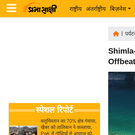
राष्ट्रीय
अंतर्राष्ट्रीय
बिज़नेस
Latest
ता
News
|
पर्य
ज़ा
in
ख
Shimla-
Hindi
ब
Offbeat
र
Hindi
राष्ट्रीय
News
अंतर्राष्ट्रीय
Live
बिज़नेस
उद्योग
Breaking
स्पेशल रिपोर्ट
जगत
News in
विशेषज्ञ
Hindi
बलूचिस्तान का 70% क्षेत्र गंवाया,
राय
खैबर को तालिबान ने कब्जाया,
PoK में गोलियों से आवाज को