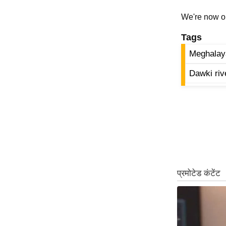
ऑडियो
We're now 
इंफ़ोग्राफ़िक
Tags
राज्यों से
Meghalaya
शहरों से
वेब स्टोरी
Dawki riv
कार्टून
Short
Videos
iOS App
About us
Contact Editor
Advertise
Privacy Policy
Grievance
Redressal