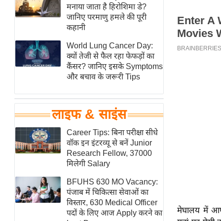
हॉलीवुड
मनाया जाता है हिरोशिमा डे?
जानिए परमाणु हमले की पूरी
फिल्म समीक्षा
कहानी
Breaking
World Lung Cancer Day:
News
क्यों तेजी से फैल रहा फेफड़ों का
लाइफस्टाइल
कैंसर? जानिए इसके Symptoms
और बचाव के जरूरी Tips
टेक्नॉलॉजी
ब्यूटी/फैशन
घरेलू नुस्खे
लाइफ & साइंस
पर्यटन स्थल
Career Tips: बिना परीक्षा सीधे
फिटनेस मंत्रा
वॉक इन इंटरव्यू से बनें Junior
Research Fellow, 37000
रिलेशनशिप
मिलेगी Salary
राजनीति
BFUHS 630 MO Vacancy:
विश्लेषण
पंजाब में चिकित्सा सेवाओं का
समसामयिक
विस्तार, 630 Medical Officer
मेघालय में आ
पदों के लिए आज Apply करने का
मातृभूमि