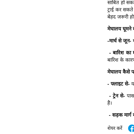
विश्लेषण
साबित हो सकता
ट्राई कर सकते 
ट्रेंडिंग
बेहद जरूरी ह
Q
मेघालय घूमने
u
-मार्च से जून-
i
c
- बारिश का
k
बारिश के कारण 
L
i
मेघालय कैसे पह
n
- फ्लाइट से-
यह
k
s
- ट्रेन से-
पास
है।
विधानसभा
चुनाव
- सड़क मार्ग स
फोटो
शेयर करें
वीडियो