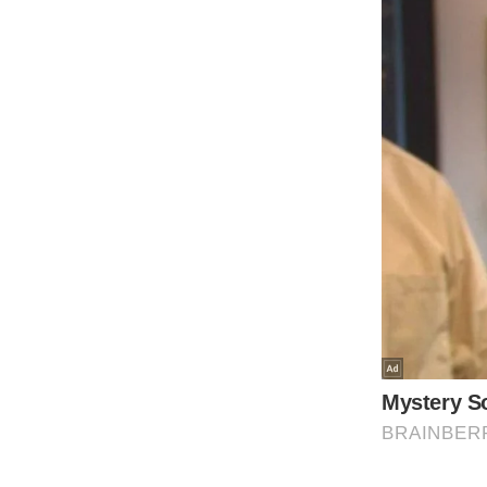
Code Of Ethics
RSS
Our Team
Expert Panel
Loksabhachunav
Android App