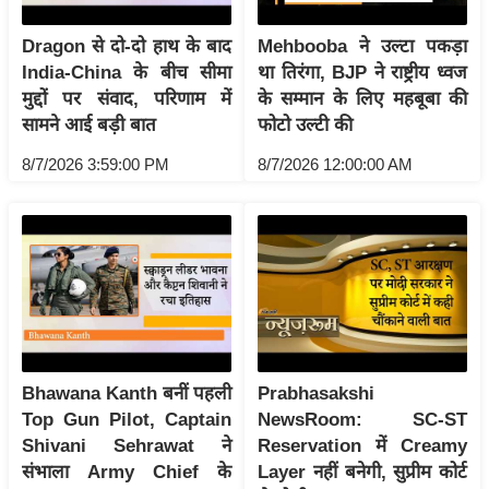
/
Dragon से दो-दो हाथ के बाद
Mehbooba ने उल्टा पकड़ा
फै
India-China के बीच सीमा
था तिरंगा, BJP ने राष्ट्रीय ध्वज
श
मुद्दों पर संवाद, परिणाम में
के सम्मान के लिए महबूबा की
न
सामने आई बड़ी बात
फोटो उल्टी की
घ
8/7/2026 3:59:00 PM
8/7/2026 12:00:00 AM
रे
लू
नु
स्खे
प
र्य
ट
न
Bhawana Kanth बनीं पहली
Prabhasakshi
स्थ
Top Gun Pilot, Captain
NewsRoom: SC-ST
ल
Shivani Sehrawat ने
Reservation में Creamy
फि
संभाला Army Chief के
Layer नहीं बनेगी, सुप्रीम कोर्ट