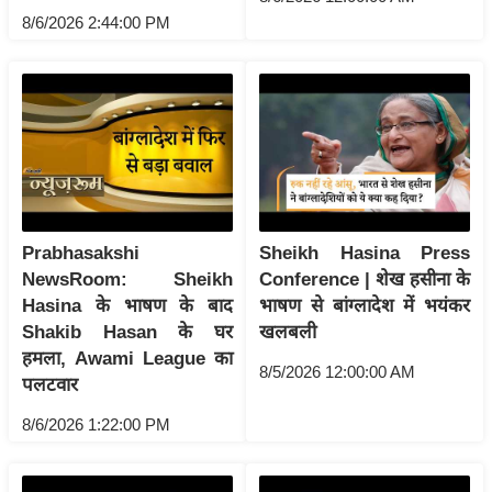
ति
8/6/2026 2:44:00 PM
ष
प्र
भु
म
हि
मा
/
ध
Prabhasakshi
Sheikh Hasina Press
र्म
NewsRoom: Sheikh
Conference | शेख हसीना के
स्थ
Hasina के भाषण के बाद
भाषण से बांग्लादेश में भयंकर
ल
Shakib Hasan के घर
खलबली
हमला, Awami League का
व्र
8/5/2026 12:00:00 AM
पलटवार
त
त्यो
8/6/2026 1:22:00 PM
हा
र