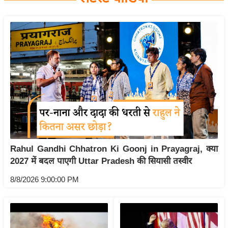
य
बि
ज़
ने
स
उ
द्यो
ग
ज
ग
Rahul Gandhi Chhatron Ki Goonj in Prayagraj, क्या
त
2027 में बदल पाएगी Uttar Pradesh की सियासी तस्वीर
वि
शे
8/8/2026 9:00:00 PM
ष
ज्ञ
रा