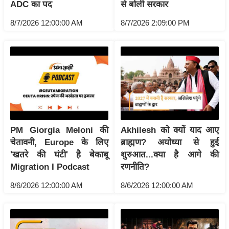
ट
ADC का पद
से बोली सरकार
ने
8/7/2026 12:00:00 AM
8/7/2026 2:09:00 PM
स
मं
त्रा
रि
ले
श
न
शि
PM Giorgia Meloni की
Akhilesh को क्यों याद आए
प
चेतावनी, Europe के लिए
ब्राह्मण? अयोध्या से हुई
रा
'खतरे की घंटी' है बेकाबू
शुरुआत...क्या है आगे की
ज
Migration I Podcast
रणनीति?
नी
8/6/2026 12:00:00 AM
8/6/2026 12:00:00 AM
ति
वि
श्ले