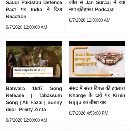
ड
Saudi Pakistan Defence
जीत से Jan Suraaj ने रचा
हॉ
Pact पर India ने दिया
नया इतिहास I Podcast
Reaction
ली
8/7/2026 12:00:00 AM
वु
8/7/2026 12:00:00 AM
ड
फि
ल्म
स
मी
क्षा
B
r
Batwara 1947 Song
संसद में सत्ता-विपक्ष की टकरार!
Release | Tabassum
Kharge के दावे पर Kiren
e
Song | Ali Fazal | Sunny
Rijiju का तीखा वार
a
deol- Preity Zinta
k
8/7/2026 4:53:00 PM
i
8/7/2026 12:00:00 AM
n