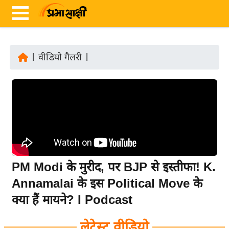
|
वीडियो गैलरी
|
ता
ज़ा
ख
ब
र
रा
ष्ट्री
PM Modi के मुरीद, पर BJP से इस्तीफा! K.
य
Annamalai के इस Political Move के
अं
क्या हैं मायने? I Podcast
त
र्रा
लेटेस्ट वीडियो
ष्ट्री