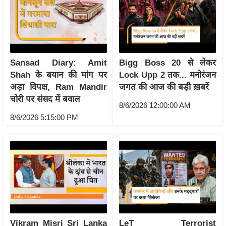
ष
ण
स
म
सा
Sansad Diary: Amit
Bigg Boss 20 से लेकर
म
Shah के बयान की मांग पर
Lock Upp 2 तक... मनोरंजन
यि
अड़ा विपक्ष, Ram Mandir
जगत की आज की बड़ी ख़बरें
चोरी पर संसद में बवाल
क
8/6/2026 12:00:00 AM
मा
8/6/2026 5:15:00 PM
तृ
भू
मि
स्तं
भ
ए
म
Vikram Misri Sri Lanka
LeT Terrorist
.