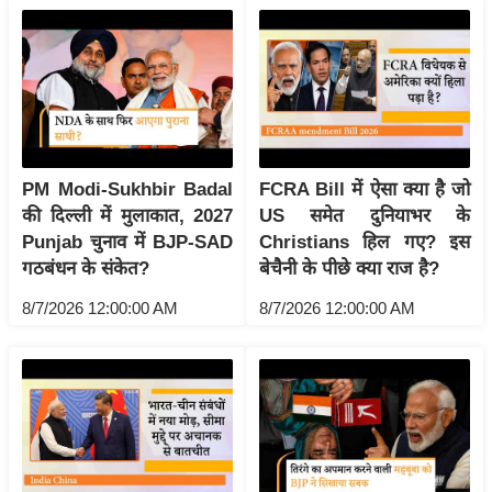
g
N
e
w
s
ला
इ
PM Modi-Sukhbir Badal
FCRA Bill में ऐसा क्या है जो
फ
की दिल्ली में मुलाकात, 2027
US समेत दुनियाभर के
Punjab चुनाव में BJP-SAD
Christians हिल गए? इस
स्टा
गठबंधन के संकेत?
बेचैनी के पीछे क्या राज है?
इ
ल
8/7/2026 12:00:00 AM
8/7/2026 12:00:00 AM
टे
क्नॉ
लॉ
जी
ब्यू
टी