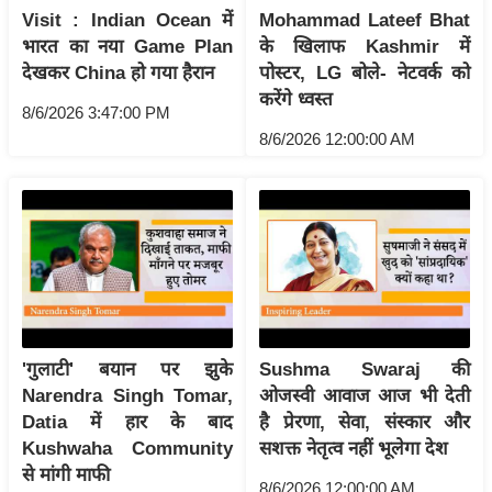
Visit : Indian Ocean में
Mohammad Lateef Bhat
आ
भारत का नया Game Plan
के खिलाफ Kashmir में
र
देखकर China हो गया हैरान
पोस्टर, LG बोले- नेटवर्क को
.
करेंगे ध्वस्त
आ
8/6/2026 3:47:00 PM
8/6/2026 12:00:00 AM
ई
.
चा
य
प
र
स
मी
'गुलाटी' बयान पर झुके
Sushma Swaraj की
क्षा
Narendra Singh Tomar,
ओजस्वी आवाज आज भी देती
ध
Datia में हार के बाद
है प्रेरणा, सेवा, संस्कार और
र्म
Kushwaha Community
सशक्त नेतृत्व नहीं भूलेगा देश
ज्यो
से मांगी माफी
8/6/2026 12:00:00 AM