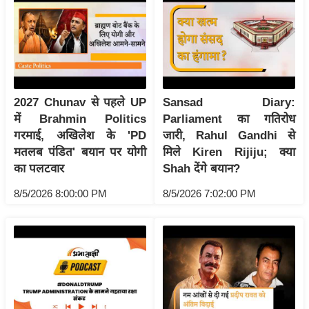
रा
शि
फ
ल
वि
2027 Chunav से पहले UP
Sansad Diary:
शे
में Brahmin Politics
Parliament का गतिरोध
ष
गरमाई, अखिलेश के 'PD
जारी, Rahul Gandhi से
वि
मतलब पंडित' बयान पर योगी
मिले Kiren Rijiju; क्या
श्ले
का पलटवार
Shah देंगे बयान?
ष
ण
8/5/2026 8:00:00 PM
8/5/2026 7:02:00 PM
ट्रें
डिं
ग
Q
u