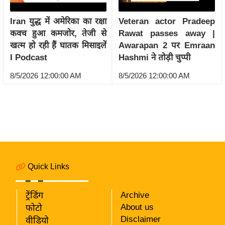
i
c
Iran युद्ध में अमेरिका का रक्षा
Veteran actor Pradeep
k
कवच हुआ कमजोर, तेजी से
Rawat passes away |
L
खत्म हो रही हैं घातक मिसाइलें
Awarapan 2 पर Emraan
i
I Podcast
Hashmi ने तोड़ी चुप्पी
n
8/5/2026 12:00:00 AM
8/5/2026 12:00:00 AM
k
s
वि
धा
न
स
भा
Quick Links
चु
ना
ट्रेंडिंग
Archive
व
About us
फोटो
Disclaimer
वीडियो
फो