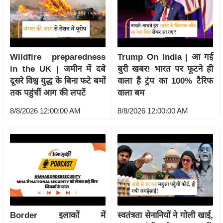
य
ब
ज
ट
Wildfire preparedness
Trump On India | आ गई
खे
in the UK | जमीन में दबे
बुरी खबर! भारत पर फूटने ही
ल
दूसरे विश्व युद्ध के बिना फटे बमों
वाला है ट्रंप का 100% टैरिफ
क्रि
तक पहुंचीं आग की लपटें
वाला बम
के
8/8/2026 12:00:00 AM
8/8/2026 12:00:00 AM
ट
I
P
L
2
0
2
6
Border इलाकों में
स्वतंत्रता सेनानियों ने गोली खाई,
क्रा