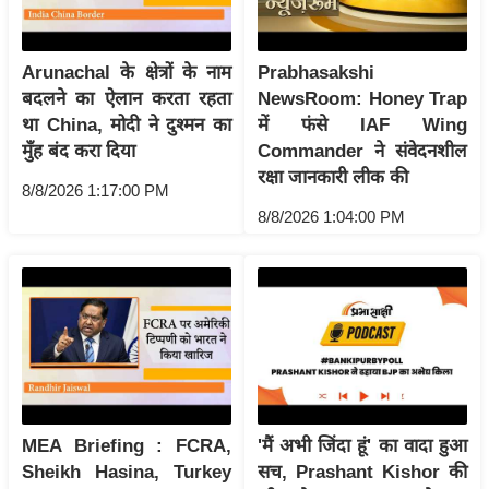
र्ल्ड
न्यू
Arunachal के क्षेत्रों के नाम
Prabhasakshi
ज
बदलने का ऐलान करता रहता
NewsRoom: Honey Trap
ब्री
था China, मोदी ने दुश्मन का
में फंसे IAF Wing
फ
मुँह बंद करा दिया
Commander ने संवेदनशील
म
रक्षा जानकारी लीक की
8/8/2026 1:17:00 PM
नो
8/8/2026 1:04:00 PM
रं
ज
न
ज
ग
त
बॉ
ली
MEA Briefing : FCRA,
'मैं अभी जिंदा हूं' का वादा हुआ
वु
Sheikh Hasina, Turkey
सच, Prashant Kishor की