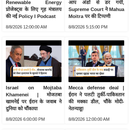
Renewable Energy
आप अंडों से डर गयीं,
इ
प्रोजेक्ट्स के लिए गृह मंत्रालय
Supreme Court ने Mahua
म
की नई Policy I Podcast
Moitra पर की टिप्पणी
ई
8/8/2026 12:00:00 AM
8/8/2026 5:15:00 PM
-
पे
प
र
मि
सा
ल
Israel on Mojtaba
Mecca defense deal |
बे
Khamenei | मोजतबा
ईरान ने पलटी तुर्की-पाकिस्तान
मि
खामनेई पर ईरान के जवाब ने
की मक्का डील, चौंके मोदी-
सा
दुनिया को चौंकाया
नेतन्याहू!
ल
8/8/2026 6:00:00 PM
8/8/2026 12:00:00 AM
श