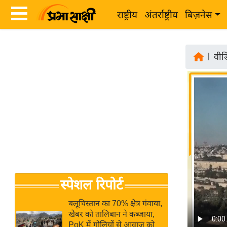
राष्ट्रीय
अंतर्राष्ट्रीय
बिज़नेस
Latest
ता
News
|
वीड
ज़ा
in
ख
Hindi
ब
र
Hindi
राष्ट्रीय
News
अंतर्राष्ट्रीय
Live
बिज़नेस
उद्योग
Breaking
स्पेशल रिपोर्ट
जगत
News in
विशेषज्ञ
Hindi
बलूचिस्तान का 70% क्षेत्र गंवाया,
राय
खैबर को तालिबान ने कब्जाया,
PoK में गोलियों से आवाज को