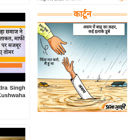
कार्टून
ndra Singh
द Kushwaha