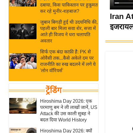
बजट
Hindi
दबाया, किस पाकिस्तान पर हुकूमत
खेल
News
कर रहे मुनीर-शहबाज?
Iran At
क्रिकेट
जुबान बिगड़ी हुई थी उदयनिधि की,
इजरायल
Hindi
IPL
पहली बार मिला सवा शेर, सत्ता में
आते ही विजय ने धरा थलापति
Videos
2026
अवतार
क्राइम
सिर्फ एक बंदा काफ़ी है: PK से
ई-पेपर
ओवैसी तक...कैसे अकेले दम पर
मिसाल बेमिसाल
राजनीति का रुख बदलने में लगे ये
'लोन वॉरियर्स'
शख्सियत
यंग इंडिया
ट्रेंडिंग
साहित्य जगत
ऑटो वर्ल्ड
Hiroshima Day 2026: एक
परमाणु बम ने ली लाखों जानें, US
न्यूज ब्रीफ
Attack की उस काली सुबह ने
मनोरंजन जगत
बदल दिया World History
बॉलीवुड
Hiroshima Day 2026: क्यों