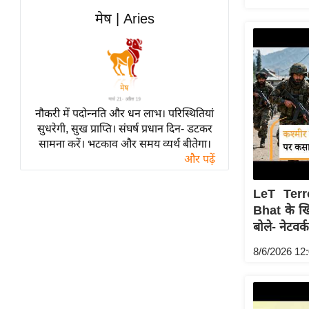
विश्लेषण
मेष | Aries
ट्रेंडिंग
Q
u
i
c
नौकरी में पदोन्नति और धन लाभ। परिस्थितियां
सुधरेगी, सुख प्राप्ति। संघर्ष प्रधान दिन- डटकर
k
सामना करें। भटकाव और समय व्यर्थ बीतेगा।
L
और पढ़ें
i
n
LeT Terr
k
Bhat के ख
s
बोले- नेटवर्क
विधानसभा
8/6/2026 12
चुनाव
फोटो
वीडियो