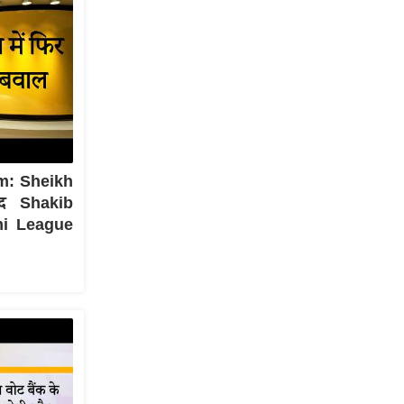
m: Sheikh
द Shakib
mi League