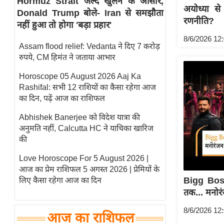
Hormuz Strait जल्द खुलने के आसार,
अयोध्या से
Donald Trump बोले- Iran से समझौता
स्तंभ
रणनीति?
नहीं हुआ तो होगा 'बड़ा प्रहार'
एम.
8/6/2026 12
आर.
Assam flood relief: Vedanta ने दिए 7 करोड़
आई.
रुपये, CM हिमंत ने जताया आभार
चाय पर
Horoscope 05 August 2026 Aaj Ka
समीक्षा
Rashifal: सभी 12 राशियों का कैसा रहेगा आज
धर्म
का दिन, पढ़ें आज का राशिफल
ज्योतिष
Abhishek Banerjee को विदेश यात्रा की
अनुमति नहीं, Calcutta HC ने याचिका खारिज
प्रभु
की
महिमा/
धर्मस्थल
Love Horoscope For 5 August 2026 |
आज का प्रेम राशिफल 5 अगस्त 2026 | प्रेमियों के
व्रत
Bigg Bos
लिए कैसा रहेगा आज का दिन
त्योहार
तक... मनोर
राशिफल
8/6/2026 12
विशेष
आज का राशिफल