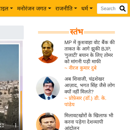
टाइल
मनोरंजन जगत
राजनीति
धर्म
स्तंभ
MP में कुशवाहा वोट बैंक की
ताकत के आगे झुकी BJP,
'गुलाटी' बयान के लिए तोमर
को मांगनी पड़ी माफी
~ नीरज कुमार दुबे
अब शिवाजी, चंद्रशेखर
आज़ाद, भगत सिंह जैसे लोग
क्यों नहीं मिलते?
~ प्रोफ़ेसर (डॉ.) डी. के.
पांडेय
मिलावटखोरों के खिलाफ भी
करना पड़ेगा देशव्यापी
आंदोलन