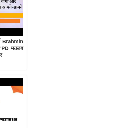
ें Brahmin
े 'PD मतलब
र