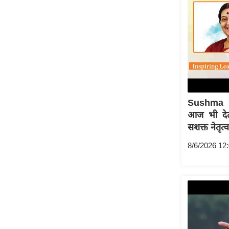
ऑडियो
इंफ़ोग्राफ़िक
राज्यों से
शहरों से
वेब स्टोरी
कार्टून
Sushma 
Short
आज भी देती
Videos
सशक्त नेतृत्
iOS App
8/6/2026 12
About us
Contact Editor
Advertise
Privacy Policy
Grievance
Redressal