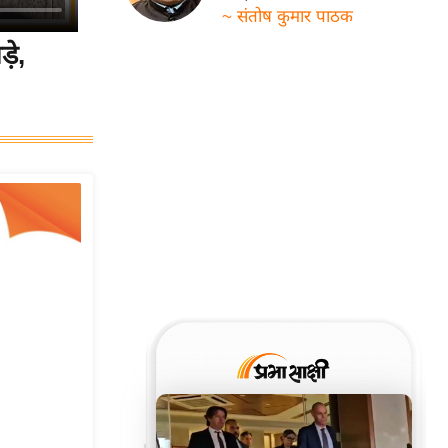
~ संतोष कुमार पाठक
़े,