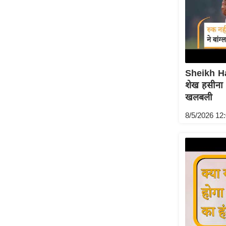
Code Of Ethics
RSS
Our Team
Expert Panel
Sheikh H
Loksabhachunav
शेख हसीना क
Android App
खलबली
8/5/2026 12