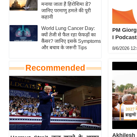
हॉलीवुड
मनाया जाता है हिरोशिमा डे?
जानिए परमाणु हमले की पूरी
फिल्म समीक्षा
कहानी
Breaking
World Lung Cancer Day:
PM Giorgia
News
क्यों तेजी से फैल रहा फेफड़ों का
I Podcast
लाइफस्टाइल
कैंसर? जानिए इसके Symptoms
और बचाव के जरूरी Tips
8/6/2026 12
टेक्नॉलॉजी
ब्यूटी/फैशन
Recommended
घरेलू नुस्खे
पर्यटन स्थल
फिटनेस मंत्रा
रिलेशनशिप
राजनीति
विश्लेषण
समसामयिक
Akhilesh 
मातृभूमि