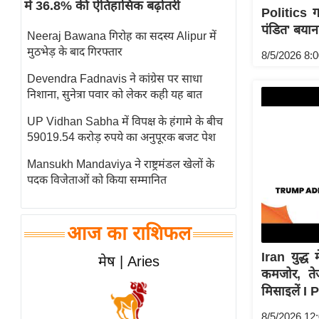
में 36.8% की ऐतिहासिक बढ़ोतरी
Politics 
स्तंभ
पंडित' बया
Neeraj Bawana गिरोह का सदस्य Alipur में
एम.
मुठभेड़ के बाद गिरफ्तार
8/5/2026 8:
आर.
आई.
Devendra Fadnavis ने कांग्रेस पर साधा
निशाना, सुनेत्रा पवार को लेकर कही यह बात
चाय पर
समीक्षा
UP Vidhan Sabha में विपक्ष के हंगामे के बीच
59019.54 करोड़ रुपये का अनुपूरक बजट पेश
धर्म
ज्योतिष
Mansukh Mandaviya ने राष्ट्रमंडल खेलों के
पदक विजेताओं को किया सम्मानित
प्रभु
महिमा/
धर्मस्थल
आज का राशिफल
व्रत
Iran युद्ध
मेष | Aries
त्योहार
कमजोर, ते
राशिफल
मिसाइलें I
विशेष
8/5/2026 12