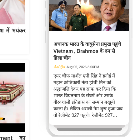
 में भयंकर
अचानक भारत के वायुसेना प्रमुख पहुंचे
Vietnam , Brahmos के दम से
हिला चीन
अंतर्राष्ट्रीय
Aug 05, 2026 8:00PM
एयर चीफ मार्शल एपी सिंह ने हनोई में
महान क्रांतिकारी नेता होची मिन को
श्रद्धांजलि देकर यह साफ कर दिया कि
भारत वियतनाम के संघर्ष और उसके
गौरवशाली इतिहास का सम्मान बखूबी
करता है। लेकिन असली गेम शुरू हुआ जब
वो रेजीमेंट 927 पहुंचे। रेजीमेंट 927
वियतनाम की वायुसेना की रीड है। यहां
एयर चीफ ने सीधे वियतनामी फाइटर
पायलट से बातचीत की। वियतनाम भी सुई
ament का