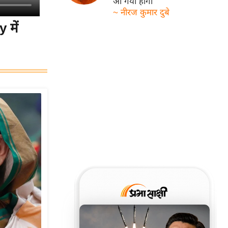
आ गयी होगी
~ नीरज कुमार दुबे
 में