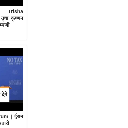
| Trisha
ृषा कृष्णन
प्पणी
tum | ईरान
मबारी