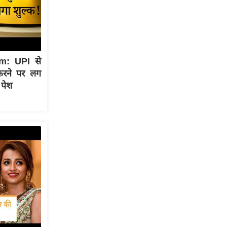
m: UPI से
करने पर लग
 पेश