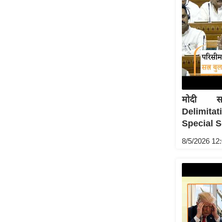
ऑडियो
इंफ़ोग्राफ़िक
राज्यों से
शहरों से
वेब स्टोरी
कार्टून
मोदी सर
Short
Delimita
Videos
Special S
iOS App
8/5/2026 12
About us
Contact Editor
Advertise
Privacy Policy
Grievance
Redressal