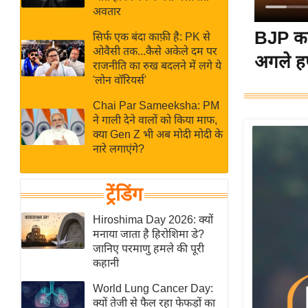
बजट
Hindi
अवतार
खेल
News
BJP का
सिर्फ एक बंदा काफ़ी है: PK से
क्रिकेट
ओवैसी तक...कैसे अकेले दम पर
अगले ह
Hindi
IPL
राजनीति का रुख बदलने में लगे ये
'लोन वॉरियर्स'
Videos
2026
क्राइम
Chai Par Sameeksha: PM
ने गाली देने वालों को किया माफ,
ई-पेपर
क्या Gen Z भी अब मोदी मोदी के
मिसाल बेमिसाल
नारे लगाएंगे?
शख्सियत
यंग इंडिया
ट्रेंडिंग
साहित्य जगत
Hiroshima Day 2026: क्यों
ऑटो वर्ल्ड
मनाया जाता है हिरोशिमा डे?
जानिए परमाणु हमले की पूरी
न्यूज ब्रीफ
कहानी
मनोरंजन जगत
World Lung Cancer Day:
बॉलीवुड
क्यों तेजी से फैल रहा फेफड़ों का