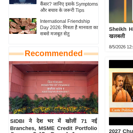
हॉलीवुड
कैंसर? जानिए इसके Symptoms
और बचाव के जरूरी Tips
फिल्म समीक्षा
International Friendship
Breaking
Day 2026: मित्रता है मानवता का
Sheikh Ha
News
सबसे मजबूत सेतु
खलबली
लाइफस्टाइल
8/5/2026 12
टेक्नॉलॉजी
Recommended
ब्यूटी/फैशन
घरेलू नुस्खे
पर्यटन स्थल
फिटनेस मंत्रा
रिलेशनशिप
राजनीति
विश्लेषण
SIDBI ने देश भर में खोलीं 71 नई
समसामयिक
Branches, MSME Credit Portfolio
2027 Chun
मातृभूमि