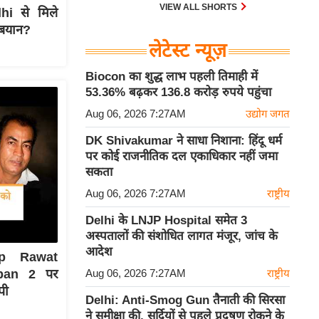
30 एम के भी उड़ाता है और भारत के पास
VIEW ALL SHORTS
hi से मिले
इसका सबसे बड़ा बेड़ा है।
 बयान?
लेटेस्ट न्यूज़
Biocon का शुद्ध लाभ पहली तिमाही में
53.36% बढ़कर 136.8 करोड़ रुपये पहुंचा
Aug 06, 2026 7:27AM
उद्योग जगत
DK Shivakumar ने साधा निशाना: हिंदू धर्म
पर कोई राजनीतिक दल एकाधिकार नहीं जमा
सकता
Aug 06, 2026 7:27AM
राष्ट्रीय
Delhi के LNJP Hospital समेत 3
अस्पतालों की संशोधित लागत मंजूर, जांच के
आदेश
ep Rawat
Aug 06, 2026 7:27AM
राष्ट्रीय
pan 2 पर
पी
Delhi: Anti-Smog Gun तैनाती की सिरसा
ने समीक्षा की, सर्दियों से पहले प्रदूषण रोकने के