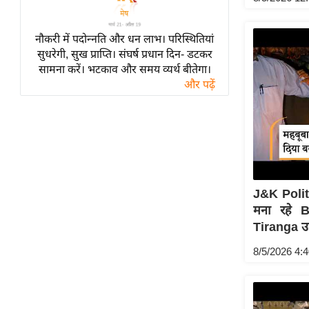
विश्लेषण
ट्रेंडिंग
नौकरी में पदोन्नति और धन लाभ। परिस्थितियां
सुधरेगी, सुख प्राप्ति। संघर्ष प्रधान दिन- डटकर
Q
सामना करें। भटकाव और समय व्यर्थ बीतेगा।
u
और पढ़ें
i
c
k
L
i
n
J&K Polit
k
मना रहे 
s
Tiranga उ
विधानसभा
8/5/2026 4:
चुनाव
फोटो
वीडियो