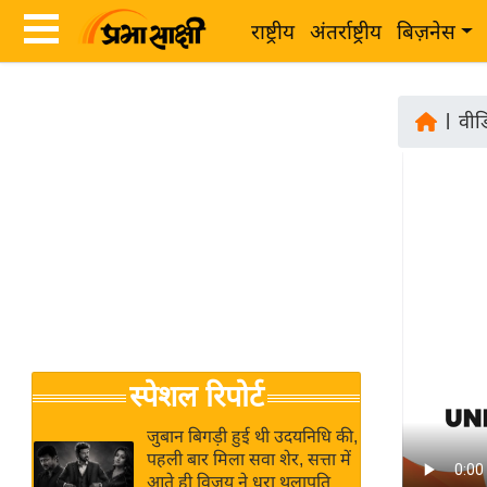
राष्ट्रीय
अंतर्राष्ट्रीय
बिज़नेस
Latest
ता
News
|
वीड
ज़ा
in
ख
Hindi
ब
र
Hindi
राष्ट्रीय
News
अंतर्राष्ट्रीय
Live
बिज़नेस
उद्योग
Breaking
स्पेशल रिपोर्ट
जगत
News in
विशेषज्ञ
Hindi
जुबान बिगड़ी हुई थी उदयनिधि की,
राय
पहली बार मिला सवा शेर, सत्ता में
आते ही विजय ने धरा थलापति