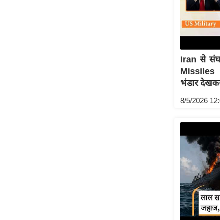
Code Of Ethics
RSS
Our Team
Iran से सं
Expert Panel
Missiles
Loksabhachunav
भंडार देख
Android App
8/5/2026 12