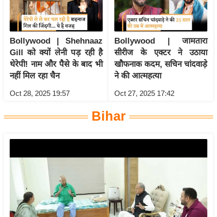
ख्सि
य
त
Bollywood | Shehnaaz
Bollywood | जामतारा
यं
Gill को क्यों लेनी पड़ रही है
सीरीज के एक्टर ने उठाया
ग
थेरेपी! नाम और पैसे के बाद भी
खौफनाक कदम, सचिन चांदवाड़े
इं
नहीं मिल रहा चैन
ने की आत्महत्या
डि
Oct 28, 2025 19:57
Oct 27, 2025 17:42
या
सा
Bihar
हि
त्य
ज
ग
त
ऑ
टो
व