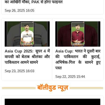
य
का आखिरी मौका, PAK से होगा फाइनल
ब
Sep 26, 2025 16:05
ज
ट
खे
ल
क्रि
के
Asia Cup 2025: सुपर 4 में
Asia Cup: भारत ने दूसरी बार
ट
वापसी को बेताब श्रीलंका और
की पाकिस्तान की कुटाई,
I
पाकिस्तान आमने सामने
अभिषेक-गिल के सामने हुए
P
पस्त
Sep 23, 2025 16:03
L
Sep 22, 2025 15:44
2
0
बॉलीवुड न्यूज़
2
6
क्रा