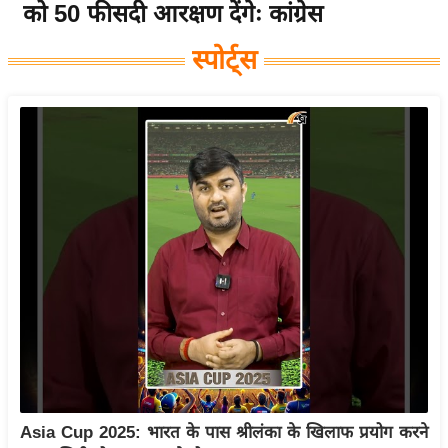
को 50 फीसदी आरक्षण देंगेः कांग्रेस
य
बि
स्पोर्ट्स
ज़
ने
स
उ
द्यो
ग
ज
ग
त
वि
शे
ष
ज्ञ
रा
Asia Cup 2025: भारत के पास श्रीलंका के खिलाफ प्रयोग करने