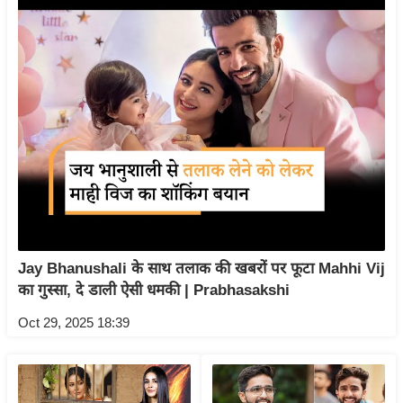
इ
म
ई
-
पे
प
र
मि
सा
ल
Jay Bhanushali के साथ तलाक की खबरों पर फूटा Mahhi Vij
बे
का गुस्सा, दे डाली ऐसी धमकी | Prabhasakshi
मि
Oct 29, 2025 18:39
सा
ल
श