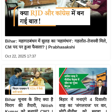
र्ल्ड
न्यू
ज
ब्री
फ
म
Bihar: महागठबंधन में सुलह का 'महामंथन': गहलोत-तेजस्वी मिले,
नो
CM पद पर हुआ फैसला? | Prabhasakshi
रं
Oct 22, 2025 17:37
ज
न
ज
ग
त
बॉ
ली
Bihar चुनाव के लिए क्या है
बिहार में मनाएंगे 4 दिवाली!
वु
चिराग की तैयारी, Nitish
शाह का 'जंगलराज' पर वार,
Kumar को बनाएंगे CM? |
मोदी-नीतीश को सराहा |