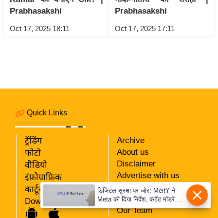
ड
Prabhasakshi
Prabhasakshi
हॉ
ली
Oct 17, 2025 18:11
Oct 17, 2025 17:11
वु
ड
फि
ल्म
स
मी
Quick Links
क्षा
B
ट्रेंडिंग
Archive
r
About us
फोटो
e
Disclaimer
वीडियो
a
Advertise with us
इंफ़ोग्राफ़िक
k
Privacy Policy
कार्टून
डिजिटल सुरक्षा पर जोर: MeitY ने
i
RSS
Meta को दिया निर्देश, कंटेंट मॉडरेशन
Download App
मजबूत करे
n
Our Team