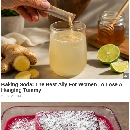
आ
र
.
आ
ई
.
चा
य
प
र
स
मी
क्षा
ध
र्म
ज्यो