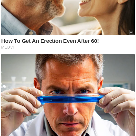
/
फै
श
न
घ
रे
लू
नु
स्खे
प
र्य
ट
न
स्थ
ल
फि