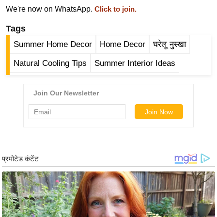
ड
We're now on WhatsApp.
Click to join.
हॉ
ली
Tags
वु
Summer Home Decor
Home Decor
घरेलू नुस्खा
ड
Natural Cooling Tips
Summer Interior Ideas
फि
ल्म
स
मी
क्षा
B
r
e
a
k
i
n