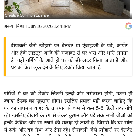
य
बि
Creative Common License
ज़
अनन्या मिश्रा
। Jun 16 2026 12:48PM
ने
स
दीपावली जैसे त्योहारों पर वेलवेट या एंब्राइडरी के पर्दे, कार्पेट
उ
और हेवी लाइट्स आदि की सजावट से घर भरा और भारी लगता
द्यो
है। वहीं गर्मियों के आते ही घर को डीक्लटर किया जाता है और
ग
घर को फ्रेश लुक देने के लिए डेकोर किया जाता है।
ज
ग
त
गर्मियों में घर की डेकोर जितनी हेल्दी और तरोताजा होगी, उतना ही
वि
ज्यादा ठंडक का एहसास होगा। इसलिए प्रयास यही करना चाहिए कि
शे
घर का तापमान बाहर के तापमान से कम से कम 5-6 डिग्री तक नीचे
ष
रहे। इसलिए दीवारों के रंग से लेकर कुशन और पर्दे तक सभी चीजों को
ज्ञ
हल्के फैब्रिक और रंग रखने की सलाह दी जाती है। जिससे कि घर सांस
रा
ले सके और यह फ्रेश और ठंडा रहे। दीपावली जैसे त्योहारों पर वेलवेट