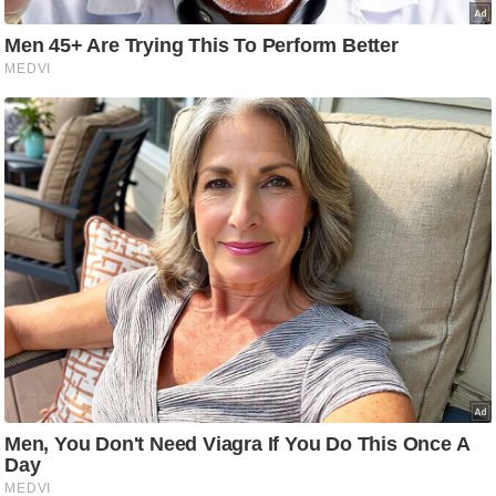
ट
ने
स
मं
त्रा
रि
ले
श
न
शि
प
रा
ज
नी
ति
वि
श्ले