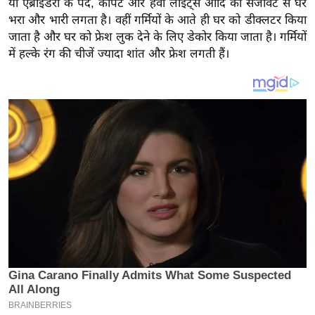
या एंब्राइडरी के पर्दे, कार्पेट और हेवी लाइट्स आदि की सजावट से घर
य
भरा और भारी लगता है। वहीं गर्मियों के आते ही घर को डीक्लटर किया
ब
जाता है और घर को फ्रेश लुक देने के लिए डेकोर किया जाता है। गर्मियों
ज
में हल्के रंग की चीजें ज्यादा शांत और फ्रेश लगती हैं।
ट
खे
ल
क्रि
के
ट
I
P
L
2
0
2
6
क्रा