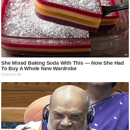
ति
ष
प्र
भु
म
हि
मा
/
ध
र्म
स्थ
ल
व्र
त
त्यो
हा
र