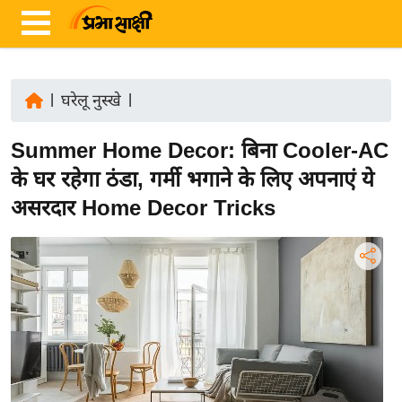
|
घरेलू नुस्खे
|
ता
Summer Home Decor: बिना Cooler-AC
ज़ा
ख
के घर रहेगा ठंडा, गर्मी भगाने के लिए अपनाएं ये
ब
असरदार Home Decor Tricks
र
रा
ष्ट्री
य
अं
त
र्रा
ष्ट्री