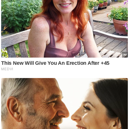
g
N
e
w
s
ला
इ
फ
स्टा
इ
ल
टे
क्नॉ
लॉ
जी
ब्यू
टी