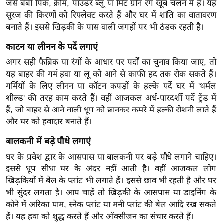
जैसे बेबी पिंक, क्रीम, पाउडर ब्लू या मिंट ग्रीन रंग खूब चलन में हैं। यह
ख्सि
सूरज की किरणों को रिफ्लेक्ट करते हैं और घर में शांति का वातावरण
य
बनाते हैं। इससे खिड़की के पास वाली जगहों पर भी ठंडक रहती है।
त
यं
काटन या लीनन के पर्दे लगाएं
ग
अगर सही फैब्रिक या रंगों के आधार पर पर्दों का चुनाव किया जाए, तो
इं
यह बाहर की गर्म हवा या लू को आने से काफी हद तक रोक सकते हैं।
डि
गर्मियों के लिए लीनन या कॉटन कपड़ों के हल्के पर्दे घर में 'थर्मल
या
शील्ड' की तरह काम करते हैं। वहीं आजकल अर्ध-पारदर्शी पर्दे ट्रेंड में
हैं, जो बाहर से आने वाली धूप को छानकर कमरे में हल्की रोशनी लाते हैं
सा
और घर को हवादार बनाते हैं।
हि
त्य
बालकनी में बड़े पौधे लगाएं
ज
घर के प्रवेश द्वार के आसपास या बालकनी पर बड़े पौधे लगाने चाहिए।
ग
इससे धूप सीधा घर के अंदर नहीं आती है। वहीं आजकल लोग
त
खिड़कियों में बेल के प्लांट भी लगाते हैं। इससे छाव भी रहती है और घर
ऑ
भी सुंदर लगता है। आप चाहें तो खिड़की के आसपास या डाइनिंग के
टो
कोने में अरिका पाम, स्नेक प्लांट या मनी प्लांट की बेल आदि रख सकते
हैं। यह हवा को शुद्ध करते हैं और ऑक्सीजन का संचार करते हैं।
व