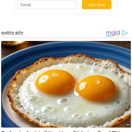
g
N
e
w
s
ला
इ
फ
स्टा
इ
ल
टे
क्नॉ
लॉ
जी
ब्यू
टी