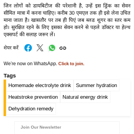
ड
जिन लोगों को डायबिटीज की परेशानी है, उन्हें इस ड्रिंक का सेवन
हॉ
सीमित मात्रा में करना चाहिए। करीब 30 एमएल तक ही इसे लेना उचित
ली
माना जाता है। खासतौर पर तब ही पिएं जब ब्लड शुगर का स्तर कम
वु
हो। सुरक्षित रहने के लिए इसका सेवन करने से पहले डॉक्टर या हेल्थ
ड
एक्सपर्ट की सलाह जरूर लें।
फि
शेयर करें
ल्म
स
We're now on WhatsApp.
Click to join.
मी
क्षा
Tags
B
Homemade electrolyte drink
Summer hydration
r
Heatstroke prevention
Natural energy drink
e
a
Dehydration remedy
k
i
n