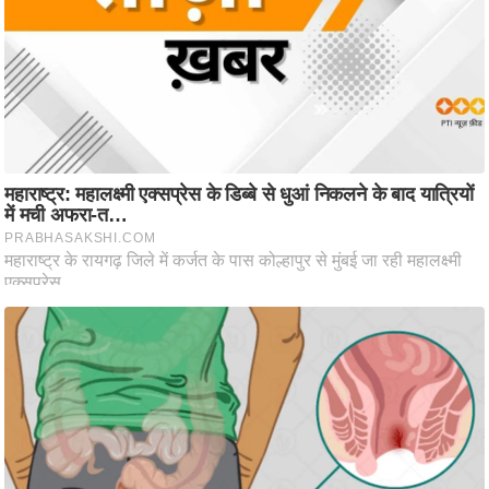
आ
र
.
आ
ई
.
चा
य
प
र
स
मी
क्षा
ध
र्म
ज्यो