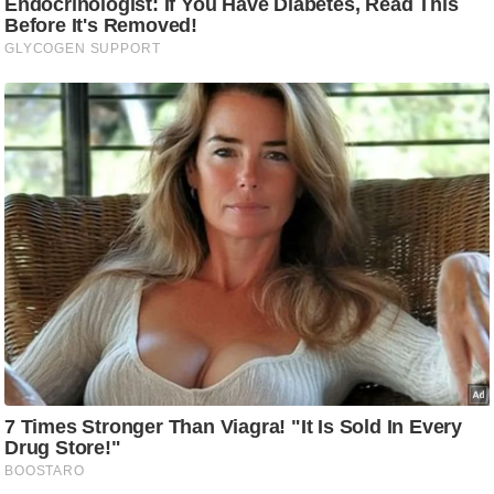
/
फै
श
न
घ
रे
लू
नु
स्खे
प
र्य
ट
न
स्थ
ल
फि