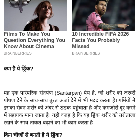
इ
म
ई
-
पे
प
र
मि
क्या है ये ड्रिंक?
सा
ल
यह एक पारंपरिक संतर्पण (Santarpan) पेय है, जो शरीर को जरूरी
बे
पोषण देने के साथ-साथ तुरंत ऊर्जा देने में भी मदद करता है। गर्मियों में
मि
इसका सेवन शरीर को अंदर से ठंडक पहुंचाता है और कमजोरी दूर करने
में सहायक माना जाता है। यही वजह है कि यह ड्रिंक शरीर को तरोताजा
सा
रखने के साथ ताकत बढ़ाने का भी काम करता है।
ल
श
किन चीजों से बनती है ये ड्रिंक?