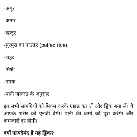
ख्सि
-अंगूर
य
त
-अनार
यं
-खजूर
ग
इं
-मुरमुरा का पाउडर (puffed rice)
डि
-शहद
या
सा
-मिश्री
हि
-नमक
त्य
ज
-पानी जरूरत के अनुसार
ग
इन सभी सामग्रियों को मिक्स करके ग्राइंड कर लें और ड्रिंक बना लें। ये
त
आपके शरीर को एनर्जी देगी। पानी की कमी को पूरा करेगी और
ऑ
कमजोरी दूर होगी।
टो
क्यों फायदेमंद है यह ड्रिंक?
व