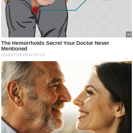
ति
ष
प्र
भु
म
हि
मा
/
ध
र्म
स्थ
ल
व्र
त
त्यो
हा
र