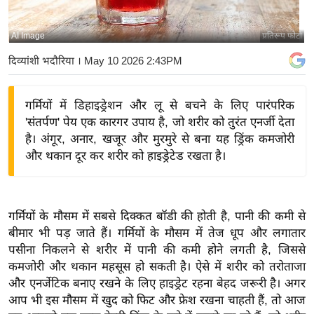
य
बि
AI Image
प्रतिरूप फोटो
ज़
दिव्यांशी भदौरिया
। May 10 2026 2:43PM
ने
स
गर्मियों में डिहाइड्रेशन और लू से बचने के लिए पारंपरिक
उ
'संतर्पण' पेय एक कारगर उपाय है, जो शरीर को तुरंत एनर्जी देता
द्यो
है। अंगूर, अनार, खजूर और मुरमुरे से बना यह ड्रिंक कमजोरी
ग
और थकान दूर कर शरीर को हाइड्रेटेड रखता है।
ज
ग
त
गर्मियों के मौसम में सबसे दिक्कत बॉडी की होती है, पानी की कमी से
वि
बीमार भी पड़ जाते हैं। गर्मियों के मौसम में तेज धूप और लगातार
शे
पसीना निकलने से शरीर में पानी की कमी होने लगती है, जिससे
ष
कमजोरी और थकान महसूस हो सकती है। ऐसे में शरीर को तरोताजा
ज्ञ
और एनर्जेटिक बनाए रखने के लिए हाइड्रेट रहना बेहद जरूरी है। अगर
रा
आप भी इस मौसम में खुद को फिट और फ्रेश रखना चाहती हैं, तो आज