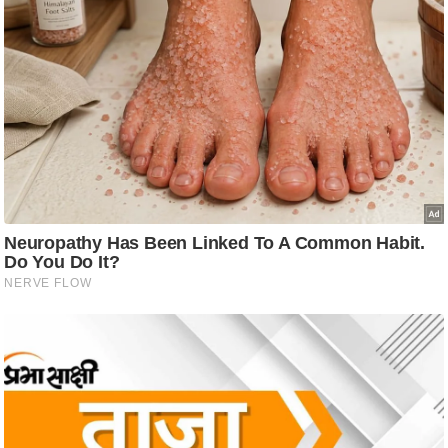
ष
ण
स
म
सा
म
यि
क
मा
तृ
भू
मि
स्तं
भ
ए
म
.