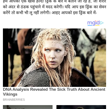
हम आपको एक खास हेल्दी ड्रिंक के बारे में बताने जा रहे हैं, जो शरीर
य
को अंदर से ठंडक पहुंचाने में मदद करेगी। यदि आप इस ड्रिंक का सेवन
ब
करेंगे तो कभी भी लू नहीं लगेगी। आइए आपको इस ड्रिंक बारे में-
ज
ट
खे
ल
क्रि
के
ट
I
P
L
2
0
2
6
क्रा