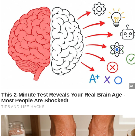
ट
ने
स
मं
त्रा
रि
ले
श
न
शि
प
रा
ज
नी
ति
वि
श्ले