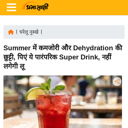
|
घरेलू नुस्खे
|
ता
Summer में कमजोरी और Dehydration की
ज़ा
ख
छुट्टी, पिएं ये पारंपरिक Super Drink, नहीं
ब
लगेगी लू
र
रा
ष्ट्री
य
अं
त
र्रा
ष्ट्री