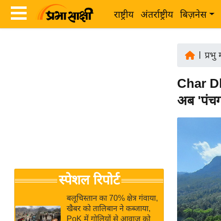
राष्ट्रीय
अंतर्राष्ट्रीय
बिज़नेस
Latest
ता
News
|
प्रभु
ज़ा
in
ख
Char Dha
Hindi
ब
अब 'पंचग
र
Hindi
राष्ट्रीय
News
अंतर्राष्ट्रीय
Live
बिज़नेस
उद्योग
Breaking
स्पेशल रिपोर्ट
जगत
News in
विशेषज्ञ
Hindi
बलूचिस्तान का 70% क्षेत्र गंवाया,
राय
खैबर को तालिबान ने कब्जाया,
PoK में गोलियों से आवाज को