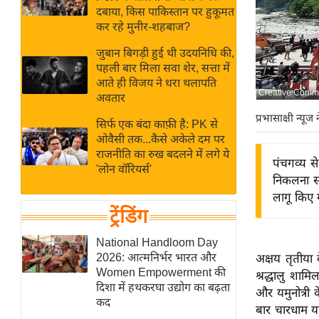
बजट
Hindi
दबाया, किस पाकिस्तान पर हुकूमत
खेल
News
कर रहे मुनीर-शहबाज?
क्रिकेट
जुबान बिगड़ी हुई थी उदयनिधि की,
Hindi
IPL
पहली बार मिला सवा शेर, सत्ता में
आते ही विजय ने धरा थलापति
Videos
2026
Creative Comm
अवतार
क्राइम
प्रभासाक्षी न्यूज 
सिर्फ एक बंदा काफ़ी है: PK से
ई-पेपर
ओवैसी तक...कैसे अकेले दम पर
मिसाल बेमिसाल
राजनीति का रुख बदलने में लगे ये
पंचगव्य से
'लोन वॉरियर्स'
शख्सियत
निकलना स
यंग इंडिया
लागू किए ग
ट्रेंडिंग
साहित्य जगत
ऑटो वर्ल्ड
National Handloom Day
2026: आत्मनिर्भर भारत और
अक्षय तृतीया 
न्यूज ब्रीफ
Women Empowerment की
श्रद्धालु शामि
मनोरंजन जगत
दिशा में हथकरघा उद्योग का बढ़ता
और यमुनोत्री
कद
बॉलीवुड
बार चारधाम या