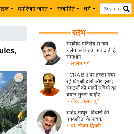
टाइल
मनोरंजन जगत
राजनीति
धर्म
स्तंभ
संसदीय-गतिरोध से नहीं
Rules,
चलेगा लोकतंत्र, संवाद ही है
समाधान
~ ललित गर्ग
FCRA Bill पर हल्ला मचा
रहे विपक्षी दलों और ईसाई
संगठनों को मार्को रुबियो का
बयान सुनना चाहिए
~ नीरज कुमार दुबे
राजेंद्र माथुर- विचारों की
पत्रकारिता के नायक
~ प्रो. संजय द्विवेदी