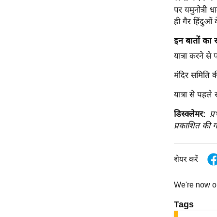
पर यमुनोत्री 
ऑडियो
ही गैर हिंदुओं
इंफ़ोग्राफ़िक
इन बातों का र
राज्यों से
शहरों से
यात्रा करने स
वेब स्टोरी
मंदिर समिति 
कार्टून
यात्रा से पहले 
Short
Videos
डिस्क्लेमर:
प्
प्रकाशित की ग
iOS App
About us
Contact Editor
शेयर करें
Advertise
We're now 
Privacy Policy
Grievance
Tags
Redressal