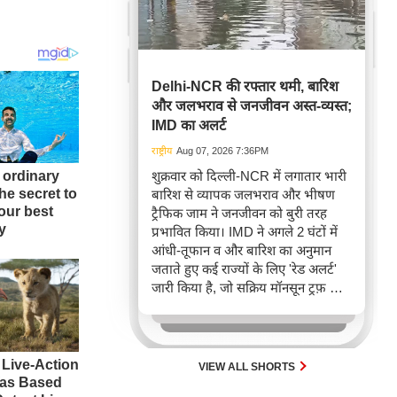
Delhi-NCR की रफ्तार थमी, बारिश
और जलभराव से जनजीवन अस्त-व्यस्त;
IMD का अलर्ट
राष्ट्रीय
Aug 07, 2026 7:36PM
शुक्रवार को दिल्ली-NCR में लगातार भारी
बारिश से व्यापक जलभराव और भीषण
ट्रैफिक जाम ने जनजीवन को बुरी तरह
प्रभावित किया। IMD ने अगले 2 घंटों में
आंधी-तूफान व और बारिश का अनुमान
जताते हुए कई राज्यों के लिए 'रेड अलर्ट'
जारी किया है, जो सक्रिय मॉनसून ट्रफ़ और
चक्रवाती हवाओं के घेरे का परिणाम है,
जिससे यातायात बाधित होने के साथ-साथ
सफदरजंग अस्पताल में भी जलभराव की
स्थिति बनी।
VIEW ALL SHORTS