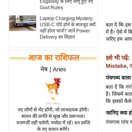
Eligibility के लिए लागू हुए नए
स्तंभ
Govt Rules
एम.
Laptop Charging Mystery:
आर.
बता दें कि इस
USB-C पोर्ट होने के बावजूद क्यों
नहीं होता चार्ज? जानें Power
में है। ऐसे म
आई.
Delivery का विज्ञान
जरिए हम आपको
चाय पर
समीक्षा
आज का राशिफल
इसे भी पढ़ें:
धर्म
Mistake, जान
ज्योतिष
मेष | Aries
प्रभु
पंचगव्य वाला
महिमा/
बता दें कि गंग
धर्मस्थल
है। जिसमें बता
व्रत
कि इसको कैसे 
त्योहार
नए लोगों से भेंट होंगी, जो लाभदायक होगी।
जानिए क्या हो
संतान की प्रगति से सुख और प्रसन्नता।
राशिफल
पंचगव्य पांच 
मनमर्जी नहीं चलेगी, मर्यादा में रहें। धन प्राप्ति
विशेष
के नए साधन बनेंगे।