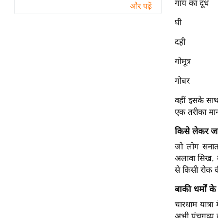
गाय का दूध
विश्लेषण
और पढ़ें
ट्रेंडिंग
घी
दही
Q
u
गोमूत्र
i
c
गोबर
k
वहीं इसके साथ
L
एक तरीका मान
i
n
किसे लेकर ज
k
जो लोग सनातन
s
अलावा सिख, ब
से किसी रोक क
विधानसभा
चुनाव
बाकी धर्मों 
फोटो
चारधाम यात्रा 
वीडियो
अभी पंचगव्य का