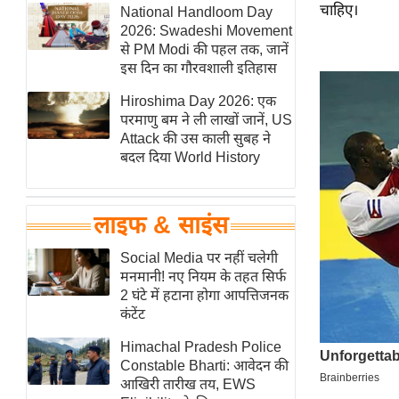
चाहिए।
हॉलीवुड
National Handloom Day
2026: Swadeshi Movement
फिल्म समीक्षा
से PM Modi की पहल तक, जानें
Breaking
इस दिन का गौरवशाली इतिहास
News
Hiroshima Day 2026: एक
लाइफस्टाइल
परमाणु बम ने ली लाखों जानें, US
Attack की उस काली सुबह ने
टेक्नॉलॉजी
बदल दिया World History
ब्यूटी/फैशन
घरेलू नुस्खे
लाइफ & साइंस
पर्यटन स्थल
फिटनेस मंत्रा
Social Media पर नहीं चलेगी
मनमानी! नए नियम के तहत सिर्फ
रिलेशनशिप
2 घंटे में हटाना होगा आपत्तिजनक
राजनीति
कंटेंट
विश्लेषण
Himachal Pradesh Police
समसामयिक
Constable Bharti: आवेदन की
आखिरी तारीख तय, EWS
मातृभूमि