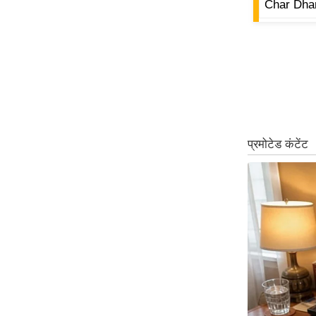
Char Dha
Code Of Ethics
RSS
Our Team
Expert Panel
Loksabhachunav
Android App