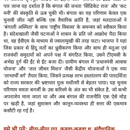
ख्सि
पार जाना यह दर्शाता है कि बंगाल की जनता ‘सिंडिकेट राज’ और ‘कट
य
मनी’ की संस्कृति से ऊब चुकी थी। बंगाल का यह परिणाम केवल एक
त
चुनावी जीत नहीं बल्कि एक वैचारिक क्रांति है, जहां मतदाताओं ने
यं
‘बंगाली अस्मिता’ के साथ ‘राष्ट्रीय विकास’ के समन्वय को स्वीकार किया
ग
है। संदेशखाली जैसी घटनाओं ने शासन के प्रति जो आक्रोश पैदा किया
था, वह ईवीएम के माध्यम से ज्वालामुखी की तरह फटा। भाजपा ने यहां
इं
जिस प्रकार से हिंदू मतों का ध्रुवीकरण किया और साथ ही मतुआ एवं
डि
राजवंशी समुदायों को अपने पक्ष में संगठित किया, उसने टीएमसी के
या
अभेद्य दुर्ग की ईंट से ईंट बजा दी। ग्रामीण बंगाल में ‘प्रधानमंत्री आवास
सा
योजना’ और ‘जल जीवन मिशन’ जैसी केंद्रीय योजनाओं ने एक नया
हि
‘लाभार्थी वर्ग’ तैयार किया, जिसने प्रत्यक्ष लाभ हस्तांतरण की पारदर्शिता
त्य
को राज्य सरकार की भ्रष्टाचार युक्त मशीनरी से बेहतर पाया। यह चुनाव
ज
परिणाम ममता बनर्जी के उस करिश्मे के अंत का भी संकेत है, जो कभी
ग
अपराजेय माना जाता था और अब बंगाल की राजनीति एक ऐसे मोड़
त
पर खड़ी है, जहां सुशासन और कानून-व्यवस्था ही सत्ता की एकमात्र
कसौटी रह गई है।
ऑ
टो
व
इसे भी पढ़ें:
मीठा-मीठा गप, कड़वा-कड़वा थू, संवैधानिक