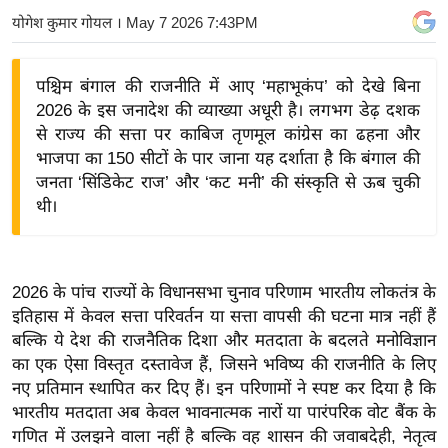
य
योगेश कुमार गोयल
। May 7 2026 7:43PM
बि
ज़
पश्चिम बंगाल की राजनीति में आए ‘महाभूकंप’ को देखे बिना
ने
2026 के इस जनादेश की व्याख्या अधूरी है। लगभग डेढ़ दशक
स
से राज्य की सत्ता पर काबिज तृणमूल कांग्रेस का ढहना और
भाजपा का 150 सीटों के पार जाना यह दर्शाता है कि बंगाल की
उ
जनता ‘सिंडिकेट राज’ और ‘कट मनी’ की संस्कृति से ऊब चुकी
द्यो
थी।
ग
ज
ग
त
2026 के पांच राज्यों के विधानसभा चुनाव परिणाम भारतीय लोकतंत्र के
इतिहास में केवल सत्ता परिवर्तन या सत्ता वापसी की घटना मात्र नहीं हैं
वि
बल्कि ये देश की राजनैतिक दिशा और मतदाता के बदलते मनोविज्ञान
शे
का एक ऐसा विस्तृत दस्तावेज हैं, जिसने भविष्य की राजनीति के लिए
ष
नए प्रतिमान स्थापित कर दिए हैं। इन परिणामों ने स्पष्ट कर दिया है कि
ज्ञ
भारतीय मतदाता अब केवल भावनात्मक नारों या पारंपरिक वोट बैंक के
रा
गणित में उलझने वाला नहीं है बल्कि वह शासन की जवाबदेही, नेतृत्व