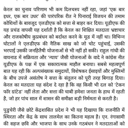
g
केरल का चुनाव परिणाम भी कम दिलचस्प नहीं रहा, जहां ‘एक बार
N
इधर, एक बार उधर’ की पारंपरिक रीत ने पिनाराई विजयन की तमाम
e
कोशिशों के बावजूद एलडीएफ को सत्ता से बाहर कर दिया। यूडीएफ की
w
यह प्रचंड वापसी यह दर्शाती है कि केरल का शिक्षित मतदाता भ्रष्टाचार
s
और राजकोषीय कुप्रबंधन को बर्दाश्त करने के मूड में नहीं था। विभिन्न
ला
घोटालों ने एलडीएफ की नैतिक साख को जो चोट पहुंचाई, उसकी
इ
भरपाई उसकी जनहितैषी योजनाओं से भी नहीं हो सकी। राहुल गांधी की
फ
वायनाड में सक्रियता और ‘न्याय’ जैसी योजनाओं के वादे ने कांग्रेस नीत
स्टा
यूडीएफ के पक्ष में एक सकारात्मक माहौल बनाया। सबसे महत्वपूर्ण
इ
बात यह रही कि अल्पसंख्यक समुदायों, विशेषकर ईसाइयों और मुस्लिमों
ल
के बीच उपजे असंतोष ने सत्ता के संतुलन को पूरी तरह बिगाड़ दिया।
केरल का मतदाता यह संदेश दे रहा है कि वह किसी भी दल को ‘टेकन
टे
फॉर ग्रांटेड’ नहीं लेता और सत्ता की चाबी हमेशा जनता के हाथ में रहती
क्नॉ
है, जो हर पांच साल में शासन की समीक्षा बड़ी निर्ममता से करती है।
लॉ
जी
पुडुचेरी जैसे छोटे केंद्रशासित प्रदेश ने भी यह दिखाया कि राजनीति में
स्थिरता और केंद्र के साथ तालमेल का कितना महत्व है। एन. रंगासामी
ब्यू
की सहज छवि और भाजपा के साथ उनके गठबंधन ने मतदाताओं को
टी