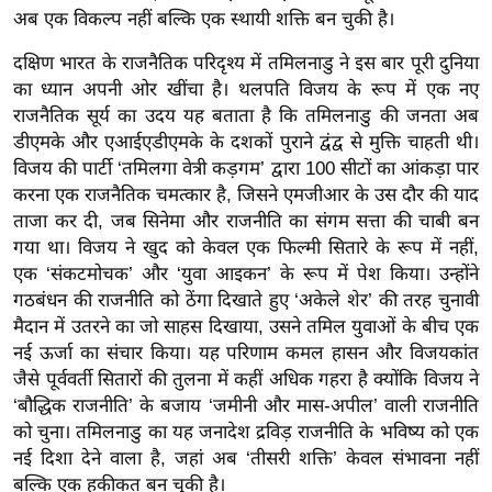
ड
अब एक विकल्प नहीं बल्कि एक स्थायी शक्ति बन चुकी है।
हॉ
ली
दक्षिण भारत के राजनैतिक परिदृश्य में तमिलनाडु ने इस बार पूरी दुनिया
का ध्यान अपनी ओर खींचा है। थलपति विजय के रूप में एक नए
वु
राजनैतिक सूर्य का उदय यह बताता है कि तमिलनाडु की जनता अब
ड
डीएमके और एआईएडीएमके के दशकों पुराने द्वंद्व से मुक्ति चाहती थी।
फि
विजय की पार्टी ‘तमिलगा वेत्री कड़गम’ द्वारा 100 सीटों का आंकड़ा पार
ल्म
करना एक राजनैतिक चमत्कार है, जिसने एमजीआर के उस दौर की याद
स
ताजा कर दी, जब सिनेमा और राजनीति का संगम सत्ता की चाबी बन
मी
गया था। विजय ने खुद को केवल एक फिल्मी सितारे के रूप में नहीं,
क्षा
एक ‘संकटमोचक’ और ‘युवा आइकन’ के रूप में पेश किया। उन्होंने
गठबंधन की राजनीति को ठेंगा दिखाते हुए ‘अकेले शेर’ की तरह चुनावी
B
मैदान में उतरने का जो साहस दिखाया, उसने तमिल युवाओं के बीच एक
r
नई ऊर्जा का संचार किया। यह परिणाम कमल हासन और विजयकांत
e
जैसे पूर्ववर्ती सितारों की तुलना में कहीं अधिक गहरा है क्योंकि विजय ने
a
‘बौद्धिक राजनीति’ के बजाय ‘जमीनी और मास-अपील’ वाली राजनीति
k
को चुना। तमिलनाडु का यह जनादेश द्रविड़ राजनीति के भविष्य को एक
i
नई दिशा देने वाला है, जहां अब ‘तीसरी शक्ति’ केवल संभावना नहीं
n
बल्कि एक हकीकत बन चुकी है।