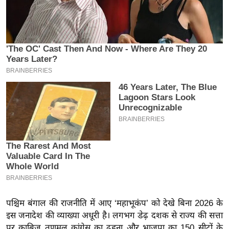
इ
म
ई
-
पे
प
र
मि
सा
ल
बे
मि
सा
पश्चिम बंगाल की राजनीति में आए ‘महाभूकंप’ को देखे बिना 2026 के
ल
इस जनादेश की व्याख्या अधूरी है। लगभग डेढ़ दशक से राज्य की सत्ता
श
पर काबिज तृणमूल कांग्रेस का ढहना और भाजपा का 150 सीटों के