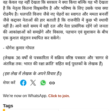
ट
वह केवल यह नहीं देखता कि सरकार ने क्या किया बल्कि यह भी देखता
ने
है कि नेतृत्व कितना विश्वसनीय है और भविष्य के लिए उसके पास क्या
स
रोडमैप है। थलपति विजय जैसे नए चेहरों का स्वागत और ममता बनर्जी
मं
जैसे कद्दावर नेताओं की हार बताती है कि राजनीति में कुछ भी स्थायी
त्रा
नहीं है। आने वाले समय में वही दल और नेता प्रासंगिक रहेंगे जो जनता
की आकांक्षाओं को समझेंगे और विकास, पहचान एवं सुशासन के बीच
रि
एक कुशल संतुलन स्थापित कर सकेंगे।
ले
श
- योगेश कुमार गोयल
न
(लेखक 36 वर्षों से पत्रकारिता में सक्रिय वरिष्ठ पत्रकार और ‘सागर से
शि
अंतरिक्ष तक: भारत की रक्षा क्रांति’ सहित कई पुस्तकों के लेखक हैं)
प
रा
(इस लेख में लेखक के अपने विचार हैं।)
ज
शेयर करें
नी
ति
We're now on WhatsApp.
Click to join.
वि
Tags
श्ले