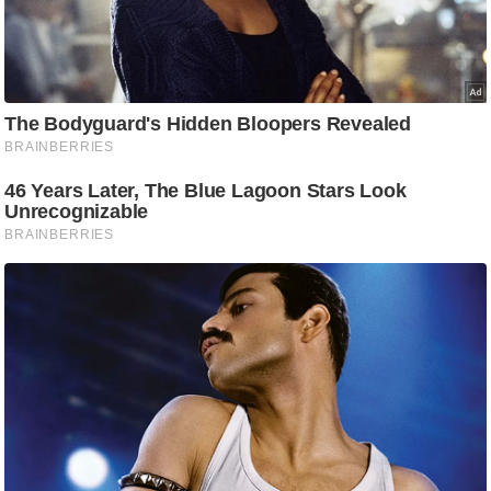
ति
ष
प्र
भु
म
हि
मा
/
ध
र्म
स्थ
ल
व्र
त
त्यो
हा
र