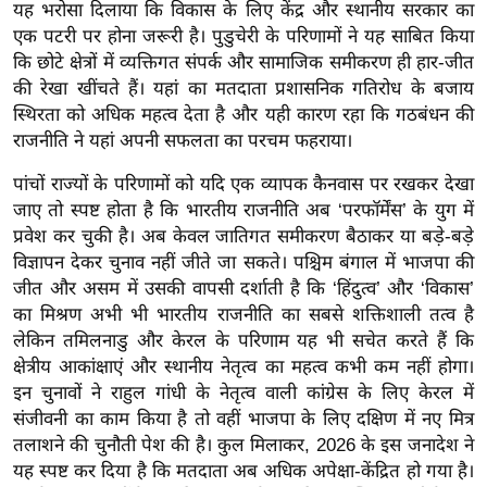
यह भरोसा दिलाया कि विकास के लिए केंद्र और स्थानीय सरकार का
/
एक पटरी पर होना जरूरी है। पुडुचेरी के परिणामों ने यह साबित किया
फै
कि छोटे क्षेत्रों में व्यक्तिगत संपर्क और सामाजिक समीकरण ही हार-जीत
श
की रेखा खींचते हैं। यहां का मतदाता प्रशासनिक गतिरोध के बजाय
न
स्थिरता को अधिक महत्व देता है और यही कारण रहा कि गठबंधन की
घ
राजनीति ने यहां अपनी सफलता का परचम फहराया।
रे
पांचों राज्यों के परिणामों को यदि एक व्यापक कैनवास पर रखकर देखा
लू
जाए तो स्पष्ट होता है कि भारतीय राजनीति अब ‘परफॉर्मेंस’ के युग में
नु
प्रवेश कर चुकी है। अब केवल जातिगत समीकरण बैठाकर या बड़े-बड़े
स्खे
विज्ञापन देकर चुनाव नहीं जीते जा सकते। पश्चिम बंगाल में भाजपा की
प
जीत और असम में उसकी वापसी दर्शाती है कि ‘हिंदुत्व’ और ‘विकास’
र्य
का मिश्रण अभी भी भारतीय राजनीति का सबसे शक्तिशाली तत्व है
ट
लेकिन तमिलनाडु और केरल के परिणाम यह भी सचेत करते हैं कि
क्षेत्रीय आकांक्षाएं और स्थानीय नेतृत्व का महत्व कभी कम नहीं होगा।
न
इन चुनावों ने राहुल गांधी के नेतृत्व वाली कांग्रेस के लिए केरल में
स्थ
संजीवनी का काम किया है तो वहीं भाजपा के लिए दक्षिण में नए मित्र
ल
तलाशने की चुनौती पेश की है। कुल मिलाकर, 2026 के इस जनादेश ने
फि
यह स्पष्ट कर दिया है कि मतदाता अब अधिक अपेक्षा-केंद्रित हो गया है।