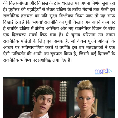
य
की विश्वसनीयता और विकास के ठोस धरातल पर अपना निर्णय सुना रहा
ब
है। पूर्वोत्तर की पहाड़ियों से लेकर दक्षिण के तटीय मैदानों तक फैली इस
राजनैतिक हलचल का यदि सूक्ष्म विश्लेषण किया जाए तो यह साफ
ज
दिखाई देता है कि ‘भगवा’ राजनीति का पूर्वी विस्तार अब अपने चरम पर
ट
है जबकि दक्षिण में क्षेत्रीय अस्मिता और नए राजनैतिक विजन के बीच
खे
एक दिलचस्प संघर्ष छिड़ गया है। ये चुनाव परिणाम उन तमाम
ल
राजनैतिक पंडितों के लिए एक सबक हैं, जो केवल पुराने आंकड़ों के
क्रि
आधार पर भविष्यवाणियां करते थे क्योंकि इस बार मतदाताओं ने एक
के
ऐसी ‘परिवर्तन की आंधी’ का सूत्रपात किया है, जिसने कई दिग्गजों के
ट
राजनैतिक भविष्य पर प्रश्नचिह्न लगा दिए हैं।
I
P
L
2
0
2
6
क्रा