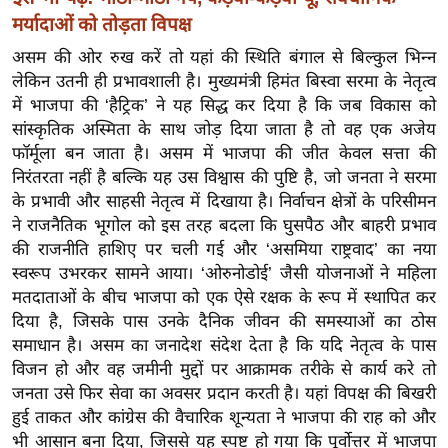
र्ल्ड
मर्यादाओं को तोड़ता विपक्ष
न्यू
असम की ओर रुख करें तो यहां की स्थिति बंगाल से बिल्कुल भिन्न
ज
लेकिन उतनी ही प्रभावशाली है। मुख्यमंत्री हिमंत बिस्वा सरमा के नेतृत्व
ब्री
में भाजपा की ‘हैट्रिक’ ने यह सिद्ध कर दिया है कि जब विकास को
फ
सांस्कृतिक अस्मिता के साथ जोड़ दिया जाता है तो वह एक अजेय
फॉर्मूला बन जाता है। असम में भाजपा की जीत केवल सत्ता की
म
निरंतरता नहीं है बल्कि यह उस विश्वास की पुष्टि है, जो जनता ने सरमा
नो
के प्रभावी और साहसी नेतृत्व में दिखाया है। निर्वाचन क्षेत्रों के परिसीमन
रं
ने राजनैतिक भूगोल को इस तरह बदला कि घुसपैठ और बाहरी प्रभाव
ज
की राजनीति हाशिए पर चली गई और ‘असमिया राष्ट्रवाद’ का नया
न
स्वरूप उभरकर सामने आया। ‘ओरुनोडोई’ जैसी योजनाओं ने महिला
ज
मतदाताओं के बीच भाजपा को एक ऐसे रक्षक के रूप में स्थापित कर
ग
दिया है, जिसके पास उनके दैनिक जीवन की समस्याओं का ठोस
त
समाधान है। असम का जनादेश संदेश देता है कि यदि नेतृत्व के पास
बॉ
विजन हो और वह जमीनी मुद्दों पर आक्रामक तरीके से कार्य करे तो
जनता उसे फिर सेवा का अवसर प्रदान करती है। यहां विपक्ष की बिखरी
ली
हुई ताकत और कांग्रेस की वैचारिक शून्यता ने भाजपा की राह को और
वु
भी आसान बना दिया, जिससे यह स्पष्ट हो गया कि पूर्वोत्तर में भाजपा