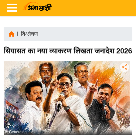
|
विश्लेषण
|
ता
सियासत का नया व्याकरण लिखता जनादेश 2026
ज़ा
ख
ब
र
रा
ष्ट्री
य
अं
त
र्रा
AI Generated
ष्ट्री