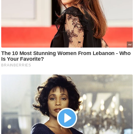
आ
र
.
आ
ई
.
चा
य
प
र
स
मी
क्षा
ध
र्म
ज्यो