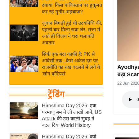
बजट
Hindi
दबाया, किस पाकिस्तान पर हुकूमत
खेल
News
कर रहे मुनीर-शहबाज?
क्रिकेट
जुबान बिगड़ी हुई थी उदयनिधि की,
Hindi
IPL
पहली बार मिला सवा शेर, सत्ता में
आते ही विजय ने धरा थलापति
Videos
2026
अवतार
क्राइम
सिर्फ एक बंदा काफ़ी है: PK से
ई-पेपर
ओवैसी तक...कैसे अकेले दम पर
मिसाल बेमिसाल
Ayodhya-M
राजनीति का रुख बदलने में लगे ये
'लोन वॉरियर्स'
बड़ा Sc
शख्सियत
22 Jun 202
यंग इंडिया
ट्रेंडिंग
साहित्य जगत
ऑटो वर्ल्ड
Hiroshima Day 2026: एक
परमाणु बम ने ली लाखों जानें, US
न्यूज ब्रीफ
Attack की उस काली सुबह ने
मनोरंजन जगत
बदल दिया World History
बॉलीवुड
Hiroshima Day 2026: क्यों