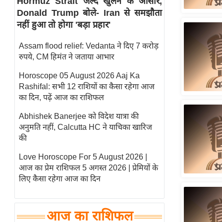
Hormuz Strait जल्द खुलने के आसार,
Donald Trump बोले- Iran से समझौता
स्तंभ
नहीं हुआ तो होगा 'बड़ा प्रहार'
एम.
आर.
Assam flood relief: Vedanta ने दिए 7 करोड़
आई.
रुपये, CM हिमंत ने जताया आभार
चाय पर
Horoscope 05 August 2026 Aaj Ka
समीक्षा
Rashifal: सभी 12 राशियों का कैसा रहेगा आज
धर्म
का दिन, पढ़ें आज का राशिफल
ज्योतिष
Abhishek Banerjee को विदेश यात्रा की
अनुमति नहीं, Calcutta HC ने याचिका खारिज
प्रभु
की
महिमा/
धर्मस्थल
Love Horoscope For 5 August 2026 |
आज का प्रेम राशिफल 5 अगस्त 2026 | प्रेमियों के
व्रत
लिए कैसा रहेगा आज का दिन
त्योहार
राशिफल
विशेष
आज का राशिफल