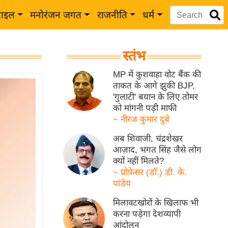
टाइल
मनोरंजन जगत
राजनीति
धर्म
स्तंभ
MP में कुशवाहा वोट बैंक की
ताकत के आगे झुकी BJP,
'गुलाटी' बयान के लिए तोमर
को मांगनी पड़ी माफी
~ नीरज कुमार दुबे
अब शिवाजी, चंद्रशेखर
आज़ाद, भगत सिंह जैसे लोग
क्यों नहीं मिलते?
~ प्रोफ़ेसर (डॉ.) डी. के.
पांडेय
मिलावटखोरों के खिलाफ भी
करना पड़ेगा देशव्यापी
आंदोलन