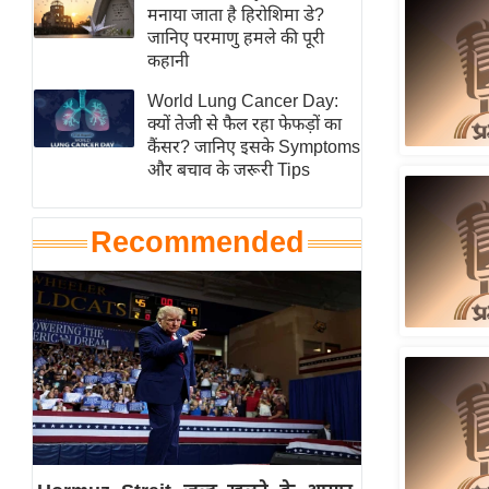
हॉलीवुड
मनाया जाता है हिरोशिमा डे?
जानिए परमाणु हमले की पूरी
फिल्म समीक्षा
कहानी
Breaking
World Lung Cancer Day:
News
क्यों तेजी से फैल रहा फेफड़ों का
लाइफस्टाइल
कैंसर? जानिए इसके Symptoms
और बचाव के जरूरी Tips
टेक्नॉलॉजी
ब्यूटी/फैशन
Recommended
घरेलू नुस्खे
पर्यटन स्थल
फिटनेस मंत्रा
रिलेशनशिप
राजनीति
विश्लेषण
समसामयिक
मातृभूमि