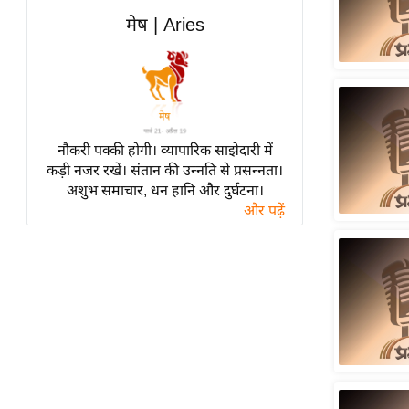
विश्लेषण
मेष | Aries
ट्रेंडिंग
Q
u
i
c
नौकरी पक्की होगी। व्यापारिक साझेदारी में
कड़ी नजर रखें। संतान की उन्नति से प्रसन्नता।
k
अशुभ समाचार, धन हानि और दुर्घटना।
L
और पढ़ें
i
n
k
s
विधानसभा
चुनाव
फोटो
वीडियो