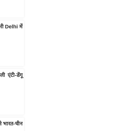
ी Delhi में
 एंटी-डेंगू
े भारत-चीन