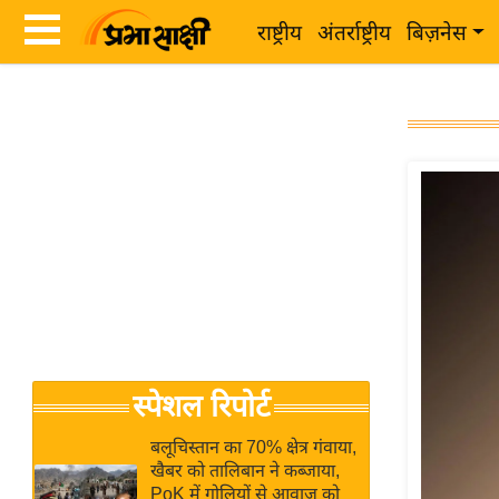
राष्ट्रीय
अंतर्राष्ट्रीय
बिज़नेस
Latest
ता
News
ज़ा
in
ख
Hindi
ब
र
Hindi
राष्ट्रीय
News
अंतर्राष्ट्रीय
Live
बिज़नेस
उद्योग
Breaking
स्पेशल रिपोर्ट
जगत
News in
विशेषज्ञ
Hindi
बलूचिस्तान का 70% क्षेत्र गंवाया,
राय
खैबर को तालिबान ने कब्जाया,
PoK में गोलियों से आवाज को