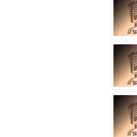
ऑडियो
इंफ़ोग्राफ़िक
राज्यों से
शहरों से
वेब स्टोरी
कार्टून
Short
Videos
iOS App
About us
Contact Editor
Advertise
Privacy Policy
Grievance
Redressal