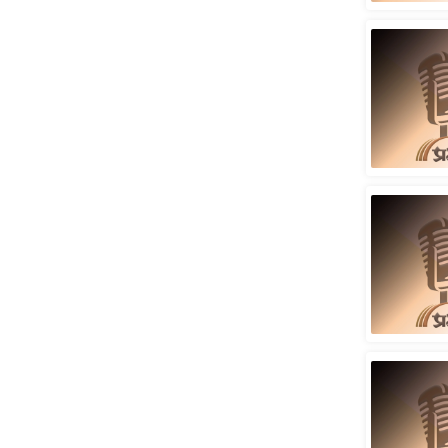
Code Of Ethics
RSS
Our Team
Expert Panel
Loksabhachunav
Android App