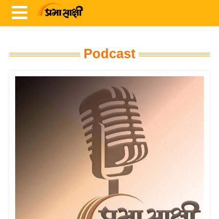
Podcast
ता
ज़ा
ख
ब
र
रा
ष्ट्री
य
अं
त
र्रा
ष्ट्री