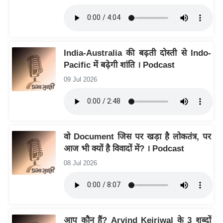
आ
र
.
आ
India-Australia की बढ़ती दोस्ती से Indo-
ई
Pacific में बढ़ेगी शांति । Podcast
.
09 Jul 2026
चा
य
प
र
वो Document जिस पर खड़ा है लोकतंत्र, पर
स
आज भी क्यों है विवादों में? । Podcast
मी
08 Jul 2026
क्षा
ध
र्म
ज्यो
आप कौन हैं? Arvind Kejriwal के 3 शब्दों