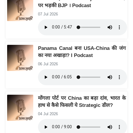
ति
पर भड़की BJP । Podcast
ष
07 Jul 2026
प्र
भु
म
हि
Panama Canal बना USA-China की जंग
मा
का नया अखाड़ा? I Podcast
/
06 Jul 2026
ध
र्म
स्थ
ल
व्र
मोंगला पोर्ट पर China का बड़ा दांव, भारत के
हाथ से कैसे फिसली ये Strategic डील?
त
त्यो
04 Jul 2026
हा
र