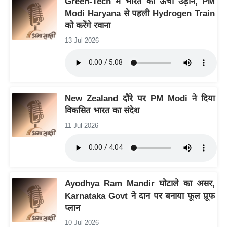
Green-Tech में भारत की ऊंची उड़ान, PM
ष
Modi Haryana से पहली Hydrogen Train
ण
को करेंगे रवाना
स
13 Jul 2026
म
सा
म
यि
New Zealand दौरे पर PM Modi ने दिया
क
विकसित भारत का संदेश
मा
11 Jul 2026
तृ
भू
मि
स्तं
Ayodhya Ram Mandir घोटाले का असर,
भ
Karnataka Govt ने दान पर बनाया फूल प्रूफ
ए
प्लान
म
10 Jul 2026
.