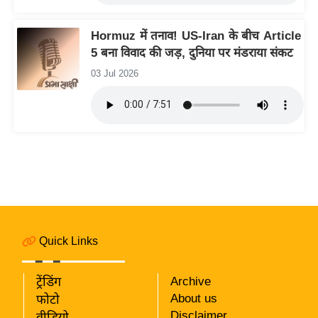
रा
शि
Hormuz में तनाव! US-Iran के बीच Article
फ
5 बना विवाद की जड़, दुनिया पर मंडराया संकट
ल
03 Jul 2026
वि
शे
ष
वि
श्ले
ष
ण
ट्रें
डिं
Quick Links
ग
ट्रेंडिंग
Archive
Q
About us
फोटो
u
Disclaimer
वीडियो