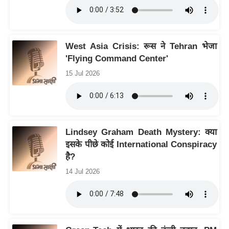
ट
ने
स
मं
West Asia Crisis: रूस ने Tehran भेजा
त्रा
'Flying Command Center'
रि
15 Jul 2026
ले
श
न
शि
Lindsey Graham Death Mystery: क्या
प
इसके पीछे कोई International Conspiracy
रा
है?
ज
14 Jul 2026
नी
ति
वि
श्ले