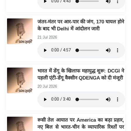
g
N
e
जंतर-मंतर पर आर-पार की जंग, 170 घायल होने
w
के बाद भी Delhi में आंदोलन जारी
s
21 Jul 2026
ला
इ
फ
स्टा
भारत में डेंगू के खिलाफ महायुद्ध शुरू: DCGI ने
इ
पहली एंटी-डेंगू वैक्सीन QDENGA को दी मंजूरी
ल
20 Jul 2026
टे
क्नॉ
लॉ
जी
रूसी तेल आयात पर America का बड़ा प्रहार,
ब्यू
नए बिल से भारत-चीन के व्यापारिक रिश्तों पर
टी