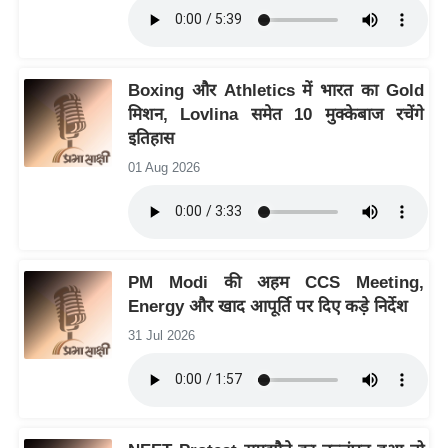
इ
म
ई
Boxing और Athletics में भारत का Gold
-
मिशन, Lovlina समेत 10 मुक्केबाज रचेंगे
पे
इतिहास
प
01 Aug 2026
र
मि
सा
ल
PM Modi की अहम CCS Meeting,
Energy और खाद आपूर्ति पर दिए कड़े निर्देश
बे
31 Jul 2026
मि
सा
ल
श