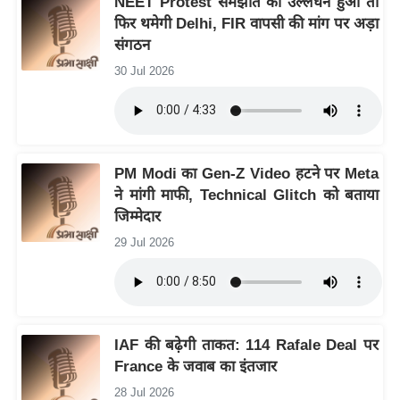
NEET Protest समझौते का उल्लंघन हुआ तो
ख्सि
फिर थमेगी Delhi, FIR वापसी की मांग पर अड़ा
य
संगठन
त
30 Jul 2026
यं
ग
इं
डि
PM Modi का Gen-Z Video हटने पर Meta
या
ने मांगी माफी, Technical Glitch को बताया
सा
जिम्मेदार
हि
29 Jul 2026
त्य
ज
ग
त
IAF की बढ़ेगी ताकत: 114 Rafale Deal पर
ऑ
France के जवाब का इंतजार
टो
व
28 Jul 2026