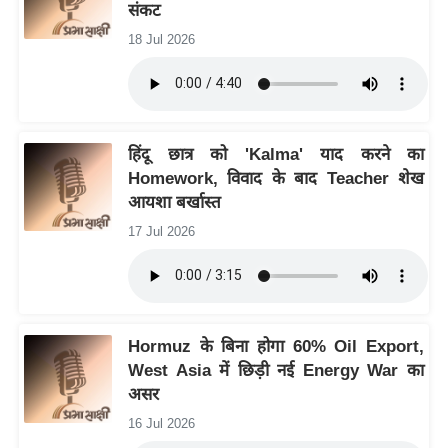
संकट
/
18 Jul 2026
फै
श
न
घ
रे
हिंदू छात्र को 'Kalma' याद करने का
Homework, विवाद के बाद Teacher शेख
लू
आयशा बर्खास्त
नु
स्खे
17 Jul 2026
प
र्य
ट
न
Hormuz के बिना होगा 60% Oil Export,
स्थ
West Asia में छिड़ी नई Energy War का
ल
असर
फि
16 Jul 2026