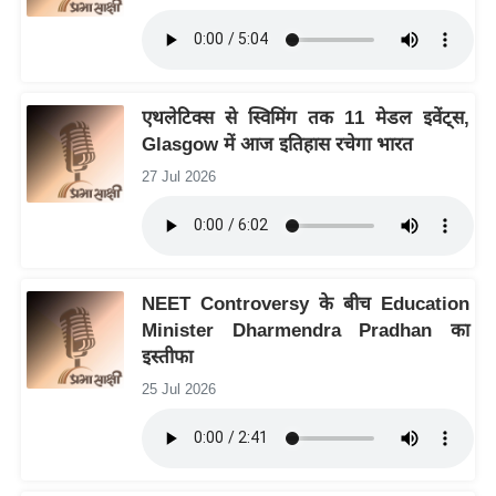
र्ल्ड
न्यू
ज
ब्री
एथलेटिक्स से स्विमिंग तक 11 मेडल इवेंट्स,
फ
Glasgow में आज इतिहास रचेगा भारत
म
27 Jul 2026
नो
रं
ज
न
NEET Controversy के बीच Education
ज
Minister Dharmendra Pradhan का
ग
इस्तीफा
त
25 Jul 2026
बॉ
ली
वु