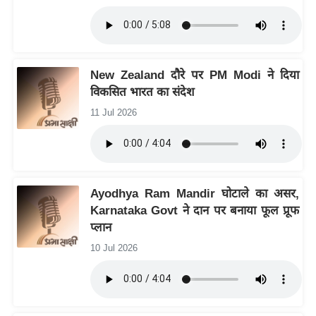
आ
र
.
आ
New Zealand दौरे पर PM Modi ने दिया
ई
विकसित भारत का संदेश
.
11 Jul 2026
चा
य
प
र
Ayodhya Ram Mandir घोटाले का असर,
स
Karnataka Govt ने दान पर बनाया फूल प्रूफ
मी
प्लान
क्षा
10 Jul 2026
ध
र्म
ज्यो