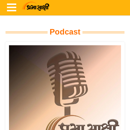
Podcast
ता
ज़ा
ख
ब
र
रा
ष्ट्री
य
अं
त
र्रा
ष्ट्री