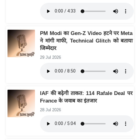
र्ल्ड
न्यू
ज
ब्री
PM Modi का Gen-Z Video हटने पर Meta
फ
ने मांगी माफी, Technical Glitch को बताया
जिम्मेदार
म
नो
29 Jul 2026
रं
ज
न
ज
IAF की बढ़ेगी ताकत: 114 Rafale Deal पर
ग
France के जवाब का इंतजार
त
28 Jul 2026
बॉ
ली
वु