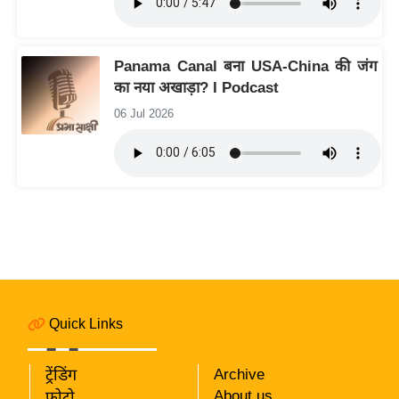
रा
शि
फ
Panama Canal बना USA-China की जंग
ल
का नया अखाड़ा? I Podcast
वि
06 Jul 2026
शे
ष
वि
श्ले
ष
ण
ट्रें
डिं
ग
Quick Links
Q
ट्रेंडिंग
Archive
u
About us
फोटो