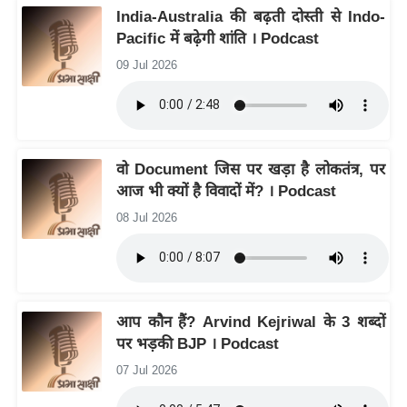
ति
India-Australia की बढ़ती दोस्ती से Indo-
ष
Pacific में बढ़ेगी शांति । Podcast
प्र
09 Jul 2026
भु
म
हि
मा
वो Document जिस पर खड़ा है लोकतंत्र, पर
/
आज भी क्यों है विवादों में? । Podcast
ध
08 Jul 2026
र्म
स्थ
ल
व्र
आप कौन हैं? Arvind Kejriwal के 3 शब्दों
त
पर भड़की BJP । Podcast
त्यो
हा
07 Jul 2026
र