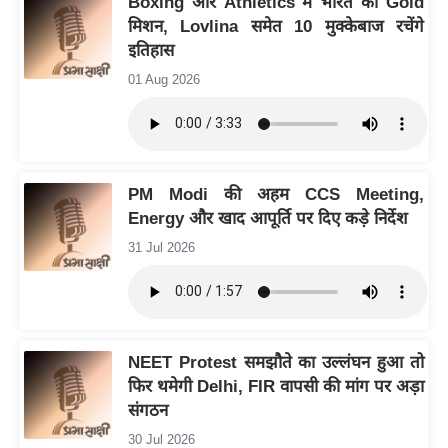
Boxing और Athletics में भारत का Gold
ख्सि
मिशन, Lovlina समेत 10 मुक्केबाज रचेंगे
य
इतिहास
त
01 Aug 2026
यं
ग
इं
डि
PM Modi की अहम CCS Meeting,
या
Energy और खाद आपूर्ति पर दिए कड़े निर्देश
सा
31 Jul 2026
हि
त्य
ज
ग
त
NEET Protest समझौते का उल्लंघन हुआ तो
फिर थमेगी Delhi, FIR वापसी की मांग पर अड़ा
ऑ
संगठन
टो
व
30 Jul 2026