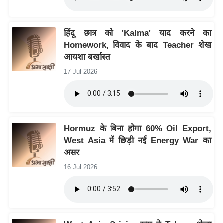
ट
ने
स
हिंदू छात्र को 'Kalma' याद करने का
मं
Homework, विवाद के बाद Teacher शेख
त्रा
आयशा बर्खास्त
रि
17 Jul 2026
ले
श
न
शि
Hormuz के बिना होगा 60% Oil Export,
प
West Asia में छिड़ी नई Energy War का
रा
असर
ज
16 Jul 2026
नी
ति
वि
श्ले