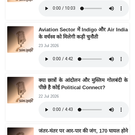
g
N
e
w
Aviation Sector में Indigo और Air India
s
के वर्चस्व को मिलेगी कड़ी चुनौती
ला
23 Jul 2026
इ
फ
स्टा
इ
क्या छात्रों के आंदोलन और मुस्लिम गोलबंदी के
ल
पीछे है कोई Political Connect?
टे
22 Jul 2026
क्नॉ
लॉ
जी
ब्यू
जंतर-मंतर पर आर-पार की जंग, 170 घायल होने
टी