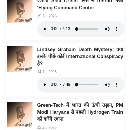
West Asia Crisis: रूस ने Tehran भेजा
ष
'Flying Command Center'
ण
15 Jul 2026
स
म
सा
म
Lindsey Graham Death Mystery: क्या
यि
इसके पीछे कोई International Conspiracy
क
है?
मा
14 Jul 2026
तृ
भू
मि
स्तं
Green-Tech में भारत की ऊंची उड़ान, PM
भ
Modi Haryana से पहली Hydrogen Train
ए
को करेंगे रवाना
म
13 Jul 2026
.