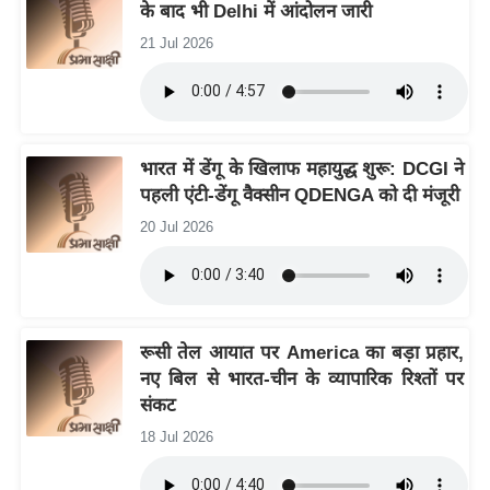
के बाद भी Delhi में आंदोलन जारी
/
21 Jul 2026
फै
श
न
घ
रे
भारत में डेंगू के खिलाफ महायुद्ध शुरू: DCGI ने
पहली एंटी-डेंगू वैक्सीन QDENGA को दी मंजूरी
लू
नु
20 Jul 2026
स्खे
प
र्य
ट
रूसी तेल आयात पर America का बड़ा प्रहार,
न
नए बिल से भारत-चीन के व्यापारिक रिश्तों पर
स्थ
संकट
ल
18 Jul 2026
फि