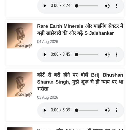
इ
म
ई
Rare Earth Minerals और माइनिंग सेक्टर में
-
बड़ी साझेदारी की ओर बढ़े S Jaishankar
पे
04 Aug 2026
प
र
मि
सा
कोर्ट से बरी होने पर बोले Brij Bhushan
ल
Sharan Singh, मुझे शुरू से ही न्याय पर था
भरोसा
बे
03 Aug 2026
मि
सा
ल
श