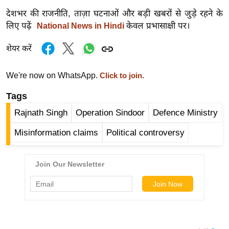
र्ल्ड
देशभर की राजनीति, ताज़ा घटनाओं और बड़ी खबरों से जुड़े रहने के
न्यू
लिए पढ़ें
केवल प्रभासाक्षी पर।
National News in Hindi
ज
शेयर करें
ब्री
फ
We're now on WhatsApp.
Click to join.
म
नो
Tags
रं
Rajnath Singh
Operation Sindoor
Defence Ministry
ज
Misinformation claims
Political controversy
न
ज
ग
त
बॉ
ली
वु