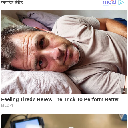
ड
हॉ
ली
वु
ड
फि
ल्म
स
मी
क्षा
B
r
e
a
k
i
n