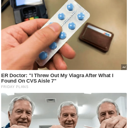
g
N
e
w
s
ला
इ
फ
स्टा
इ
ल
टे
क्नॉ
लॉ
जी
ब्यू
टी