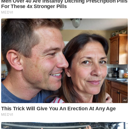
आ
र
.
आ
ई
.
चा
य
प
र
स
मी
क्षा
ध
र्म
ज्यो