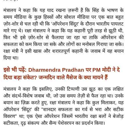
ख्सि
य
मंत्रालय ने कहा कि यह याद रखना ज़रूरी है कि सिंह के भाषण के
त
समय मीडिया के कुछ हिस्सों और सोशल मीडिया पर एक बात बहुत
ज़ोर-शोर से चल रही थी कि 'ऑपरेशन सिंदूर' के दौरान भारतीय पायलट
यं
मारे गए थे। रक्षा मंत्रालय ने कहा कि यह कहानी पूरी तरह से झूठी थी,
ग
फिर भी इसे ज़ोर-शोर से फैलाया जा रहा था ताकि ऑपरेशन की
इं
सफलता को कम किया जा सके और लोगों का मनोबल गिराया जा सके।
डि
रक्षा मंत्री ने इसी खास और शरारतपूर्ण कहानी के जवाब में वह बयान
या
दिया था।
सा
इसे भी पढ़ें:
Dharmendra Pradhan पर PM मोदी ने दे
हि
दिया बड़ा संकेत? जन्मदिन वाले मैसेज के क्या मायने हैं
त्य
ज
मंत्रालय ने कहा कि इसलिए, उनकी टिप्पणी उस झूठ का एक लक्षित
ग
और संदर्भ-विशेष जवाब थी, जो उस समय तेज़ी से फैल रहा था। उनके
त
बयान का ज़िक्र करते हुए, रक्षा मंत्रालय ने कहा कि कुल मिलाकर, यह
ऑ
ऑपरेशन 'सिंदूर' की "शानदार सफलता का गर्व से भरा और सटीक
विवरण" था; एक ऐसा ऑपरेशन जिसमें भारतीय रक्षा बलों ने बेजोड़
टो
सटीकता, दृढ़ संकल्प और सैन्य पेशेवरपन का प्रदर्शन किया।
व