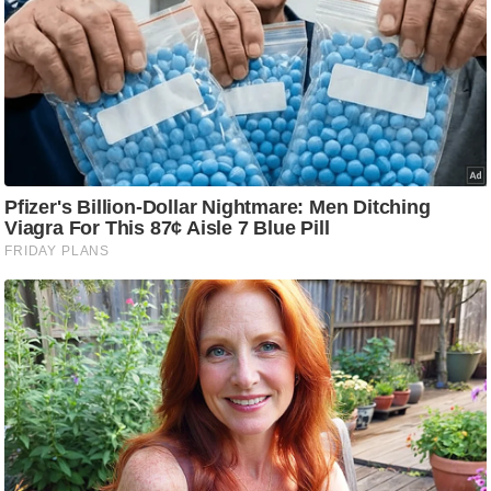
/
फै
श
न
घ
रे
लू
नु
स्खे
प
र्य
ट
न
स्थ
ल
फि