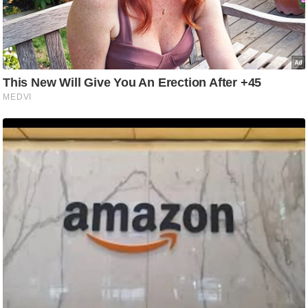
ट
ने
स
मं
त्रा
रि
ले
श
न
शि
प
रा
ज
नी
ति
वि
श्ले