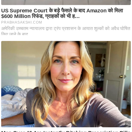
ष
ण
स
म
सा
म
यि
क
मा
तृ
भू
मि
स्तं
भ
ए
म
.