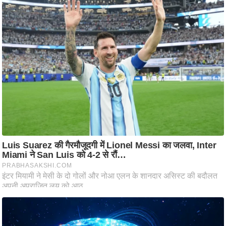
ति
ष
प्र
भु
म
हि
मा
/
ध
र्म
स्थ
ल
व्र
त
त्यो
हा
र