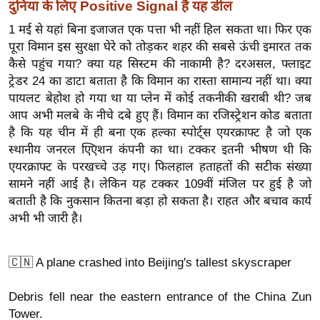
ख्सि
दुनिया के लिए Positive Signal है यह डील
य
1 मई से यहां बिना इजाजत एक पत्ता भी नहीं हिल सकता था। फिर एक
त
पूरा विमान इस सुरक्षा घेरे को तोड़कर शहर की सबसे ऊंची इमारत तक
कैसे पहुंच गया? क्या यह सिस्टम की नाकामी है? दरअसल, फ्लाइट
यं
ट्रेडर 24 का डाटा बताता है कि विमान का रास्ता सामान्य नहीं था। क्या
ग
पायलट बेहोश हो गया था या प्लेन में कोई तकनीकी खराबी थी? जब
इं
आप अभी मलबे के नीचे दबे हुए हैं। विमान का रजिस्ट्रेशन कोड बताता
डि
है कि यह चीन में ही बना एक हल्का स्पोर्ट्स एयरक्राफ्ट है जो एक
या
स्थानीय जनरल एिएशन कंपनी का था। टक्कर इतनी भीषण थी कि
सा
एयरक्राफ्ट के परखच्चे उड़ गए। फिलहाल हताहतों की सटीक संख्या
हि
सामने नहीं आई है। लेकिन यह टक्कर 109वीं मंजिल पर हुई है जो
त्य
बताती है कि नुकसान कितना बड़ा हो सकता है। राहत और बचाव कार्य
ज
अभी भी जारी है।
ग
त
🇨🇳 A plane crashed into Beijing's tallest skyscraper
ऑ
टो
Debris fell near the eastern entrance of the China Zun
व
Tower.