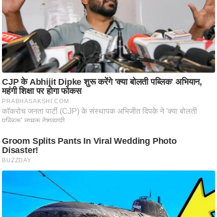
ष
ण
स
म
सा
म
यि
क
मा
तृ
भू
मि
स्तं
भ
ए
म
.