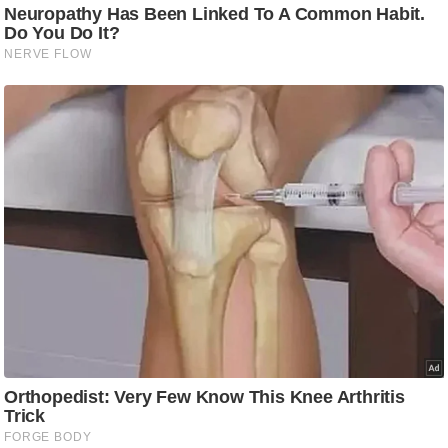
g
N
e
w
s
ला
इ
फ
स्टा
इ
ल
टे
क्नॉ
लॉ
जी
ब्यू
टी