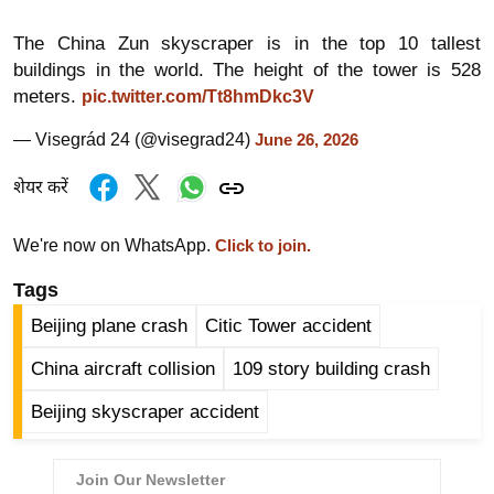
र्ल्ड
The China Zun skyscraper is in the top 10 tallest
न्यू
buildings in the world. The height of the tower is 528
ज
meters.
pic.twitter.com/Tt8hmDkc3V
ब्री
फ
— Visegrád 24 (@visegrad24)
June 26, 2026
म
शेयर करें
नो
रं
We're now on WhatsApp.
Click to join.
ज
न
Tags
ज
Beijing plane crash
Citic Tower accident
ग
China aircraft collision
109 story building crash
त
बॉ
Beijing skyscraper accident
ली
वु