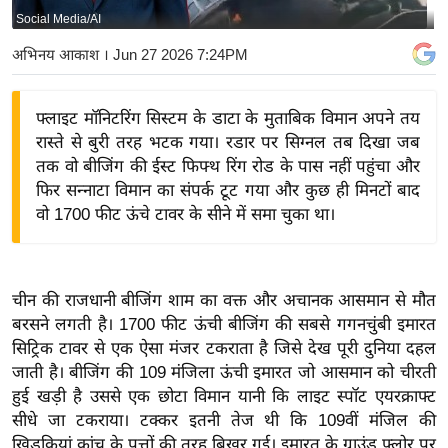
Social Media/AI
य
बि
अभिनय आकाश
। Jun 27 2026 7:24PM
ज़
ने
फ्लाइट मॉनिटरिंग सिस्टम के डाटा के मुताबिक विमान अपने तय
स
रास्ते से बुरी तरह भटक गया। रडार पर सिग्नल तब दिखा जब
उ
तक वो बीजिंग की ईस्ट फिफ्थ रिंग रोड के पास नहीं पहुंचा और
द्यो
फिर सन्नाटा विमान का संपर्क टूट गया और कुछ ही मिनटों बाद
ग
वो 1700 फीट ऊंचे टावर के सीने में समा चुका था।
ज
ग
त
चीन की राजधानी बीजिंग शाम का वक्त और अचानक आसमान से मौत
वि
बरसने लगती है। 1700 फीट ऊंची बीजिंग की सबसे गगनचुंबी इमारत
सिट्रिक टावर से एक ऐसा मंजर टकराता है जिसे देख पूरी दुनिया दहल
शे
जाती है। बीजिंग की 109 मंजिला ऊंची इमारत जो आसमान को चीरती
ष
हुई खड़ी है उससे एक छोटा विमान यानी कि लाइट स्पॉट एयरक्राफ्ट
ज्ञ
सीधे जा टकराया। टक्कर इतनी तेज थी कि 109वीं मंजिल की
रा
खिड़कियां कांच के पत्तों की तरह बिखर गई। इमारत के ग्राउंड फ्लोर पर