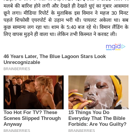
य
मलबे की बारिश होने लगी और देखते ही देखते धुएं का गुबार आसमान
ब
छूने लगा। मीडिया रिपोर्ट के मुताबिक इस विमान ने महज 30 मिनट
ज
पहले शिफोसी एयरपोर्ट से उड़ान भरी थी। पायलट अकेला था। सब
ट
कुछ सामान्य लग रहा था। शाम के 5:40 बज रहे थे। विमान लैंडिंग के
लिए वापस मुड़ने ही वाला था। लेकिन तभी किस्मत ने करवट ली।
खे
ल
क्रि
के
ट
I
P
L
2
0
2
6
क्रा