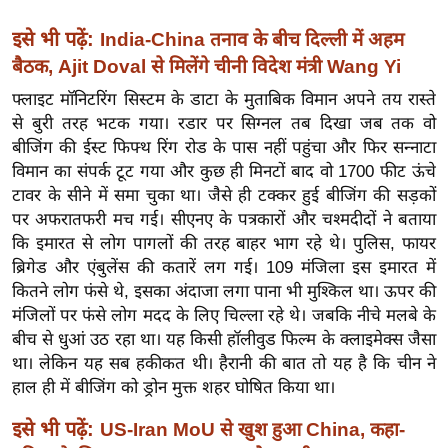
इ
इसे भी पढ़ें:
India-China तनाव के बीच दिल्ली में अहम
म
बैठक, Ajit Doval से मिलेंगे चीनी विदेश मंत्री Wang Yi
ई
फ्लाइट मॉनिटरिंग सिस्टम के डाटा के मुताबिक विमान अपने तय रास्ते
-
से बुरी तरह भटक गया। रडार पर सिग्नल तब दिखा जब तक वो
पे
बीजिंग की ईस्ट फिफ्थ रिंग रोड के पास नहीं पहुंचा और फिर सन्नाटा
प
विमान का संपर्क टूट गया और कुछ ही मिनटों बाद वो 1700 फीट ऊंचे
र
टावर के सीने में समा चुका था। जैसे ही टक्कर हुई बीजिंग की सड़कों
मि
पर अफरातफरी मच गई। सीएनए के पत्रकारों और चश्मदीदों ने बताया
सा
कि इमारत से लोग पागलों की तरह बाहर भाग रहे थे। पुलिस, फायर
ब्रिगेड और एंबुलेंस की कतारें लग गई। 109 मंजिला इस इमारत में
ल
कितने लोग फंसे थे, इसका अंदाजा लगा पाना भी मुश्किल था। ऊपर की
मंजिलों पर फंसे लोग मदद के लिए चिल्ला रहे थे। जबकि नीचे मलबे के
बे
बीच से धुआं उठ रहा था। यह किसी हॉलीवुड फिल्म के क्लाइमेक्स जैसा
मि
था। लेकिन यह सब हकीकत थी। हैरानी की बात तो यह है कि चीन ने
सा
हाल ही में बीजिंग को ड्रोन मुक्त शहर घोषित किया था।
ल
इसे भी पढ़ें:
US-Iran MoU से खुश हुआ China, कहा-
श