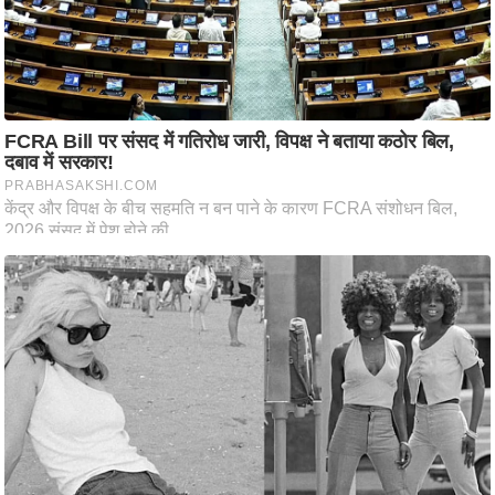
ति
ष
प्र
भु
म
हि
मा
/
ध
र्म
स्थ
ल
व्र
त
त्यो
हा
र