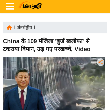
|
अंतर्राष्ट्रीय
|
ता
China के 109 मंजिला 'बुर्ज खलीफा' से
ज़ा
ख
टकराया विमान, उड़ गए परखच्चे, Video
ब
र
रा
ष्ट्री
य
अं
त
र्रा
ष्ट्री