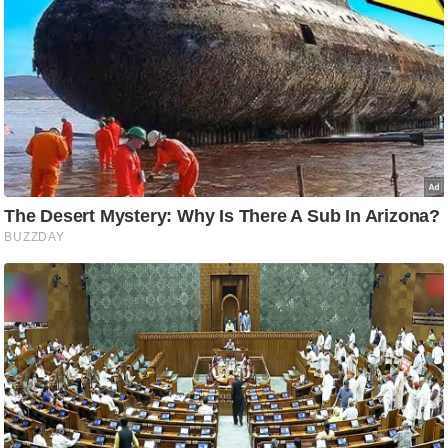
आ
र
.
आ
ई
.
चा
य
प
र
स
मी
क्षा
ध
र्म
ज्यो