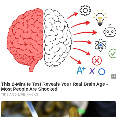
/
फै
श
न
घ
रे
लू
नु
स्खे
प
र्य
ट
न
स्थ
ल
फि