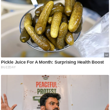
ट
ने
स
मं
त्रा
रि
ले
श
न
शि
प
रा
ज
नी
ति
वि
श्ले