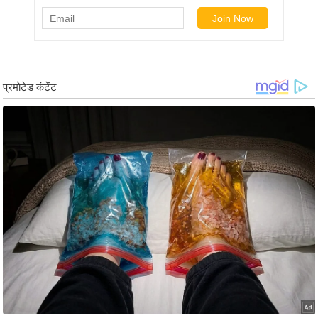
ड
हॉ
ली
वु
ड
फि
ल्म
स
मी
क्षा
B
r
e
a
k
i
n