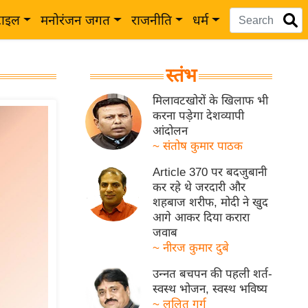
टाइल
मनोरंजन जगत
राजनीति
धर्म
स्तंभ
मिलावटखोरों के खिलाफ भी
करना पड़ेगा देशव्यापी
आंदोलन
~ संतोष कुमार पाठक
Article 370 पर बदजुबानी
कर रहे थे जरदारी और
शहबाज शरीफ, मोदी ने खुद
आगे आकर दिया करारा
जवाब
~ नीरज कुमार दुबे
उन्नत बचपन की पहली शर्त-
स्वस्थ भोजन, स्वस्थ भविष्य
~ ललित गर्ग