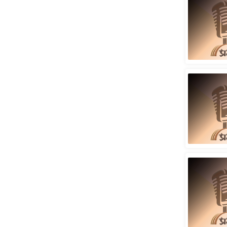
ऑडियो
इंफ़ोग्राफ़िक
राज्यों से
शहरों से
वेब स्टोरी
कार्टून
Short
Videos
iOS App
About us
Contact Editor
Advertise
Privacy Policy
Grievance
Redressal