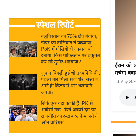
बजट
Hindi
खेल
News
क्रिकेट
स्पेशल रिपोर्ट
Hindi
IPL
Videos
2026
बलूचिस्तान का 70% क्षेत्र गंवाया,
खैबर को तालिबान ने कब्जाया,
क्राइम
PoK में गोलियों से आवाज को
ई-पेपर
दबाया, किस पाकिस्तान पर हुकूमत
कर रहे मुनीर-शहबाज?
मिसाल बेमिसाल
ईरान को 
मचेगा बव
जुबान बिगड़ी हुई थी उदयनिधि की,
शख्सियत
पहली बार मिला सवा शेर, सत्ता में
13 May 202
यंग इंडिया
आते ही विजय ने धरा थलापति
अवतार
साहित्य जगत
ऑटो वर्ल्ड
सिर्फ एक बंदा काफ़ी है: PK से
ओवैसी तक...कैसे अकेले दम पर
न्यूज ब्रीफ
राजनीति का रुख बदलने में लगे ये
मनोरंजन जगत
'लोन वॉरियर्स'
बॉलीवुड