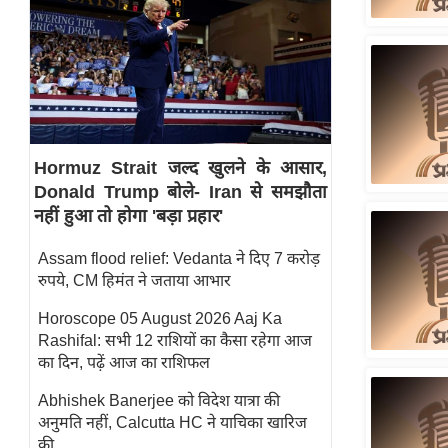
स्तंभ
एम.
आर.
आई.
चाय पर
समीक्षा
Hormuz Strait जल्द खुलने के आसार,
Donald Trump बोले- Iran से समझौता
धर्म
नहीं हुआ तो होगा 'बड़ा प्रहार'
ज्योतिष
प्रभु
Assam flood relief: Vedanta ने दिए 7 करोड़
रुपये, CM हिमंत ने जताया आभार
महिमा/
धर्मस्थल
Horoscope 05 August 2026 Aaj Ka
Rashifal: सभी 12 राशियों का कैसा रहेगा आज
व्रत
का दिन, पढ़ें आज का राशिफल
त्योहार
राशिफल
Abhishek Banerjee को विदेश यात्रा की
अनुमति नहीं, Calcutta HC ने याचिका खारिज
विशेष
की