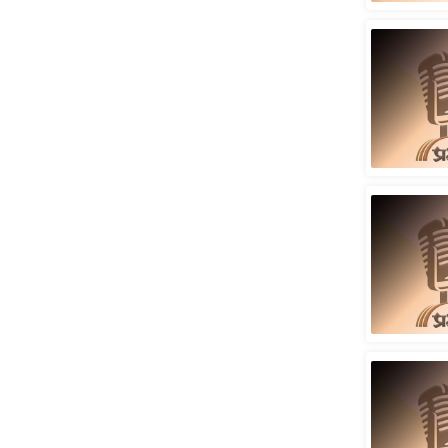
Code Of Ethics
RSS
Our Team
Expert Panel
Loksabhachunav
Android App