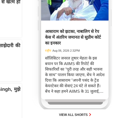
 से खत्म हो
आसाराम को झटका, नाबालिग से रेप
केस में अंतरिम जमानत से सुप्रीम कोर्ट
का इनकार
ाझेदारी की
राष्ट्रीय
Aug 06, 2026 2:32PM
सॉलिसिटर जनरल तुषार मेहता के इस
बयान पर कि AIIMS की रिपोर्ट की
सिफारिशों का "पूरी तरह और सही भावना
के साथ" पालन किया जाएगा, बेंच ने आदेश
दिया कि आसाराम "अपनी पसंद के ट्रेंड
केयरटेकर की सेवाएं 24 घंटे ले सकते हैं।
ingh, मुझे
बेंच ने कहा हमने AIIMS के 31 जुलाई,
2026 के पत्र पर ध्यान दिया है। सॉलिसिटर
जनरल के इस बयान पर कि पत्र की बातों
पर पूरी तरह और सही भावना के साथ
विचार किया जाएगा, याचिकाकर्ता को
VIEW ALL SHORTS