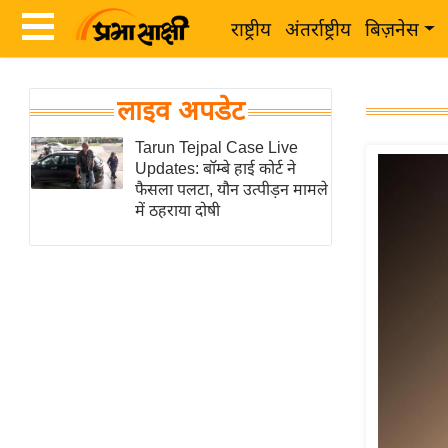
राष्ट्रीय
अंतर्राष्ट्रीय
बिज़नेस
Latest
ता
लाइव अपडेट
News
ज़ा
in
Tarun Tejpal Case Live
ख
Updates: बॉम्बे हाई कोर्ट ने
Hindi
ब
फैसला पलटा, यौन उत्पीड़न मामले
र
में ठहराया दोषी
Hindi
राष्ट्रीय
News
अंतर्राष्ट्रीय
Live
बिज़नेस
उद्योग
Breaking
जगत
News in
विशेषज्ञ
Hindi
राय