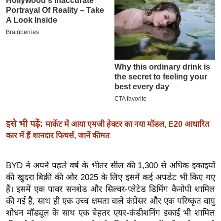
इ
म
ई
-
पे
प
र
मि
सा
इसे भी पढ़ें:
मार्केट में आया एमजी हेक्टर का नया मॉडल, E20 आधारित
ल
कार में हैं शानदार फिचर्स, जानें कीमत
बे
BYD ने अपने पहले वर्ष के भीतर सील की 1,300 से अधिक इकाइयों
मि
की खुदरा बिक्री की और 2025 के लिए इसमें कई अपडेट भी किए गए
सा
हैं। इसमें एक पावर सनशेड और सिल्वर-प्लेटेड डिमिंग कैनोपी शामिल
ल
की गई है, साथ ही एक उच्च क्षमता वाले कंप्रेसर और एक परिष्कृत वायु
श
शोधन मॉड्यूल के साथ एक बेहतर एयर-कंडीशनिंग इकाई भी शामिल