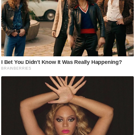
ट
ने
स
मं
त्रा
रि
ले
श
न
शि
प
रा
ज
नी
ति
वि
श्ले