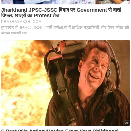
आ
र
.
आ
ई
.
चा
य
प
र
स
मी
क्षा
ध
र्म
ज्यो