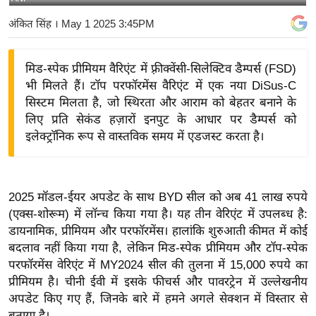
य
अंकित सिंह
। May 1 2025 3:45PM
बि
ज़
मिड-स्पेक प्रीमियम वैरिएंट में फ़्रीक्वेंसी-सिलेक्टिव डैम्पर्स (FSD)
ने
भी मिलते हैं। टॉप परफॉरमेंस वैरिएंट में एक नया DiSus-C
स
सिस्टम मिलता है, जो स्थिरता और आराम को बेहतर बनाने के
उ
लिए प्रति सेकंड हज़ारों इनपुट के आधार पर डैम्पर्स को
द्यो
इलेक्ट्रॉनिक रूप से वास्तविक समय में एडजस्ट करता है।
ग
ज
ग
2025 मॉडल-ईयर अपडेट के साथ BYD सील को अब 41 लाख रुपये
त
(एक्स-शोरूम) में लॉन्च किया गया है। यह तीन वेरिएंट में उपलब्ध है:
वि
डायनामिक, प्रीमियम और परफॉरमेंस। हालांकि शुरुआती कीमत में कोई
शे
बदलाव नहीं किया गया है, लेकिन मिड-स्पेक प्रीमियम और टॉप-स्पेक
ष
परफॉरमेंस वेरिएंट में MY2024 सील की तुलना में 15,000 रुपये का
प्रीमियम है। चीनी ईवी में इसके फीचर्स और पावरट्रेन में उल्लेखनीय
ज्ञ
अपडेट किए गए हैं, जिनके बारे में हमने अगले सेक्शन में विस्तार से
रा
बताया है।