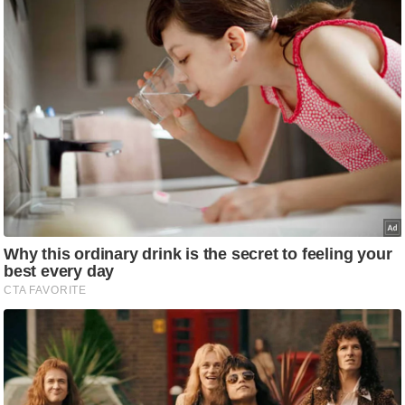
/
फै
श
न
घ
रे
लू
नु
स्खे
प
र्य
ट
न
स्थ
ल
फि