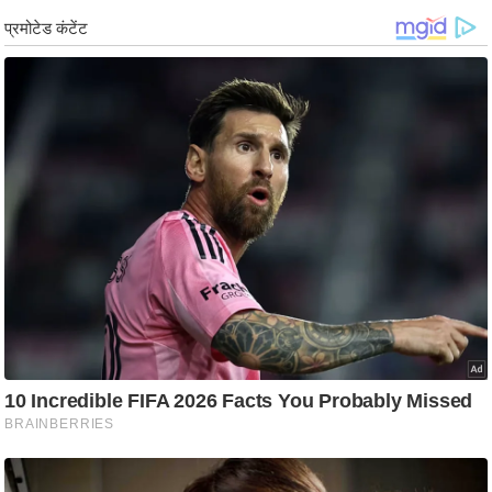
g
N
e
w
s
ला
इ
फ
स्टा
इ
ल
टे
क्नॉ
लॉ
जी
ब्यू
टी