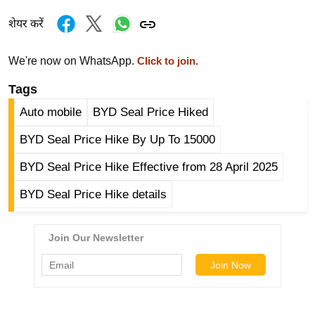
ड
हॉ
शेयर करें
ली
वु
We're now on WhatsApp.
Click to join.
ड
Tags
फि
Auto mobile
BYD Seal Price Hiked
ल्म
स
BYD Seal Price Hike By Up To 15000
मी
BYD Seal Price Hike Effective from 28 April 2025
क्षा
B
BYD Seal Price Hike details
r
e
a
k
i
n