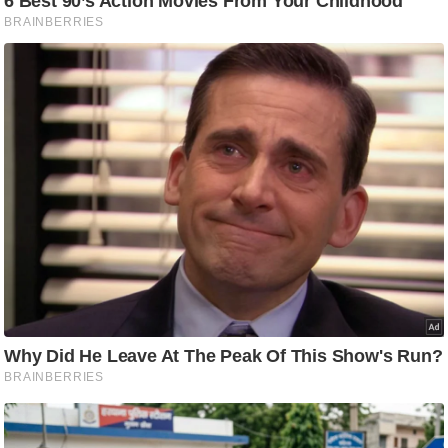
ति
ष
प्र
भु
म
हि
मा
/
ध
र्म
स्थ
ल
व्र
त
त्यो
हा
र