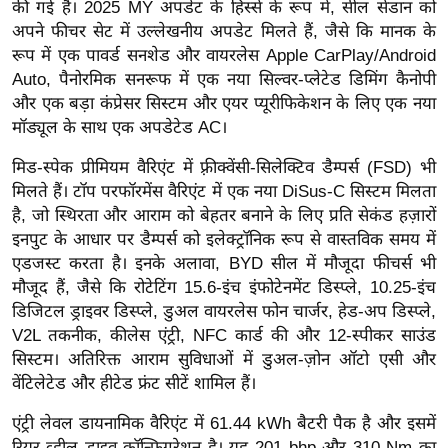
ख्सि
की गई है। 2025 MY अपडेट के हिस्से के रूप में, सील सेडान को
अपने फीचर सेट में उल्लेखनीय अपडेट मिलते हैं, जैसे कि मानक के
य
रूप में एक पावर्ड सनशेड और वायरलेस Apple CarPlay/Android
त
Auto, पैनोरमिक सनरूफ में एक नया सिल्वर-प्लेटेड डिमिंग कैनोपी
यं
और एक बड़ा कंप्रेसर सिस्टम और एयर प्यूरीफिकेशन के लिए एक नया
ग
मॉड्यूल के साथ एक अपडेटेड AC।
इं
मिड-स्पेक प्रीमियम वैरिएंट में फ़्रीक्वेंसी-सिलेक्टिव डैम्पर्स (FSD) भी
डि
मिलते हैं। टॉप परफॉरमेंस वैरिएंट में एक नया DiSus-C सिस्टम मिलता
या
है, जो स्थिरता और आराम को बेहतर बनाने के लिए प्रति सेकंड हज़ारों
सा
इनपुट के आधार पर डैम्पर्स को इलेक्ट्रॉनिक रूप से वास्तविक समय में
हि
एडजस्ट करता है। इनके अलावा, BYD सील में मौजूदा फीचर्स भी
त्य
मौजूद हैं, जैसे कि रोटेटिंग 15.6-इंच इंफोटेनमेंट डिस्प्ले, 10.25-इंच
ज
डिजिटल ड्राइवर डिस्प्ले, डुअल वायरलेस फोन चार्जर, हेड-अप डिस्प्ले,
ग
V2L तकनीक, कीलेस एंट्री, NFC कार्ड की और 12-स्पीकर साउंड
त
सिस्टम। अतिरिक्त आराम सुविधाओं में डुअल-ज़ोन ऑटो एसी और
वेंटिलेटेड और हीटेड फ्रंट सीटें शामिल हैं।
ऑ
टो
एंट्री लेवल डायनामिक वैरिएंट में 61.44 kWh बैटरी पैक है और इसमें
व
रियर-व्हील ड्राइव कॉन्फ़िगरेशन है। यह 201 bhp और 310 Nm का