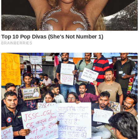
ष
ण
स
म
सा
म
यि
क
मा
तृ
भू
मि
स्तं
भ
ए
म
.