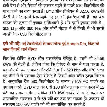
र्ल्ड
टॉर्क देता है और रिचार्ज की ज़रूरत पड़ने से पहले 510 किलोमीटर की
न्यू
यात्रा करने का वादा करता है। BYD सील प्रीमियम में 82.56 kWh की
बैटरी है और इसमें रियर-व्हील ड्राइव कॉन्फ़िगरेशन भी है। यह बेस
ज
मॉडल की तुलना में ज़्यादा शक्तिशाली है और इसमें ज़्यादा टॉर्क है -
ब्री
308 bhp और 360 Nm और तीनों मॉडल में से किसी में भी सबसे
फ
अच्छी रेंज- 650 किलोमीटर तक।
म
नो
इसे भी पढ़ें:
नई टेक्नोलॉजी के साथ लॉन्च हुई Honda Dio, फिल रहे
खास फिचर्स, जानें कीमत
रं
ज
फिर रेंज-टॉपिंग BYD सील परफॉरमेंस वैरिएंट है। इसमें भी 82.56
न
kWh की बैटरी है, लेकिन जैसा कि वैरिएंट के नाम से पता चलता है,
ज
यह और भी ज़्यादा पावर और टॉर्क देता है - 523 bhp और 670 Nm।
ग
यह तीनों में से एकमात्र ऐसा वैरिएंट है जिसमें ऑल-व्हील ड्राइव सिस्टम
त
है। अनुमानित रेंज 580 किलोमीटर है। मानक 7 kW AC चार्जर का
उपयोग करके BYD सील को 0 से 100 प्रतिशत तक चार्ज करने में 12
बॉ
घंटे का समय लगेगा, लेकिन 110 kW चार्जर से चार्ज करने पर
ली
डायनामिक संस्करण 0 से 85 प्रतिशत तक जा सकता है। उच्चतर दो
वु
संस्करण 150 kW चार्जर को भी समायोजित कर सकते हैं।