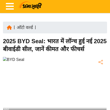
|
ऑटो वर्ल्ड
|
ता
2025 BYD Seal: भारत में लॉन्च हुई नई 2025
ज़ा
ख
बीवाईडी सील, जानें कीमत और फीचर्स
ब
र
रा
ष्ट्री
य
अं
त
र्रा
ष्ट्री
ANI