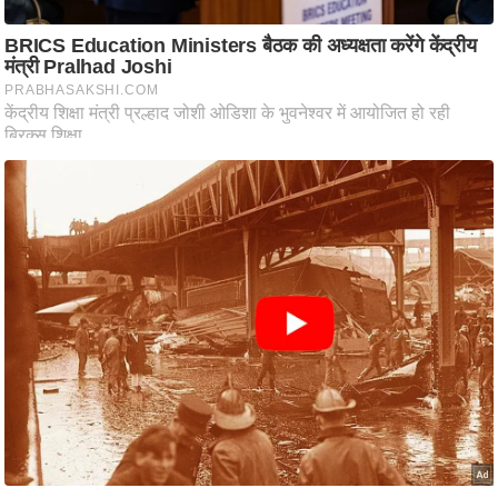
ति
ष
प्र
भु
म
हि
मा
/
ध
र्म
स्थ
ल
व्र
त
त्यो
हा
र