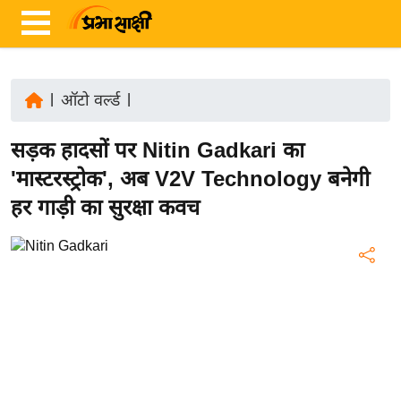
|
ऑटो वर्ल्ड
|
ता
सड़क हादसों पर Nitin Gadkari का
ज़ा
ख
'मास्टरस्ट्रोक', अब V2V Technology बनेगी
ब
हर गाड़ी का सुरक्षा कवच
र
रा
ष्ट्री
य
अं
त
र्रा
ष्ट्री