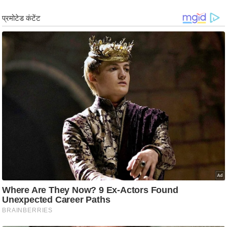
ड
हॉ
ली
वु
ड
फि
ल्म
स
मी
क्षा
B
r
e
a
k
i
n