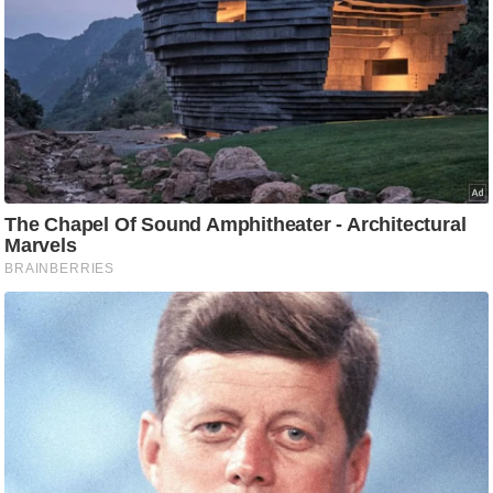
ष
ण
स
म
सा
म
यि
क
मा
तृ
भू
मि
स्तं
भ
ए
म
.