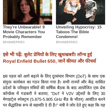
इ
म
ई
-
पे
प
र
मि
इसे भी पढ़ें:
बुलेट प्रेमियों के लिए खुशखबरी! लॉन्च हुई
सा
Royal Enfield Bullet 650, जानें कीमत और फीचर्स
ल
इस पहल को आगे बढ़ाने के लिए दूरसंचार विभाग (DoT) के साथ एक
बे
संयुक्त कार्यबल का गठन किया गया है। सभी राज्यों और केंद्र शासित
मि
प्रदेशों के परिवहन मंत्रियों की वार्षिक बैठक के बाद आयोजित एक प्रेस
सा
कॉन्फ्रेंस में गडकरी ने बताया, "DoT ने V2V उद्देश्यों के लिए 30
ल
मेगाहर्ट्ज स्पेक्ट्रम (5.875-5.905 GHz बैंड के भीतर) आवंटित करने
श
पर सैद्धांतिक रूप से सहमति दे दी है।" मंत्री ने जोर देते हुए कहा कि यह