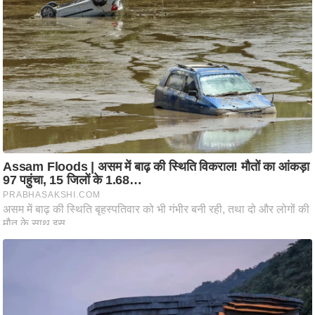
ट
ने
स
मं
त्रा
रि
ले
श
न
शि
प
रा
ज
नी
ति
वि
श्ले