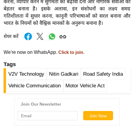
करना, व्यापार करने में सुगमता को बढ़ावा देना और नागरिक सेवाओं को
र्ल्ड
बेहतर बनाना है। इसके अलावा, इन संशोधनों का लक्ष्य समग्र
न्यू
गतिशीलता में सुधार करना, कानूनी परिभाषाओं को सरल बनाना और
ज
भारत के नियमों को वैश्विक मानकों के अनुरूप बनाना है।
ब्री
शेयर करें
फ
म
We're now on WhatsApp.
Click to join.
नो
रं
Tags
ज
V2V Technology
Nitin Gadkari
Road Safety India
न
ज
Vehicle Communication
Motor Vehicle Act
ग
त
बॉ
ली
वु