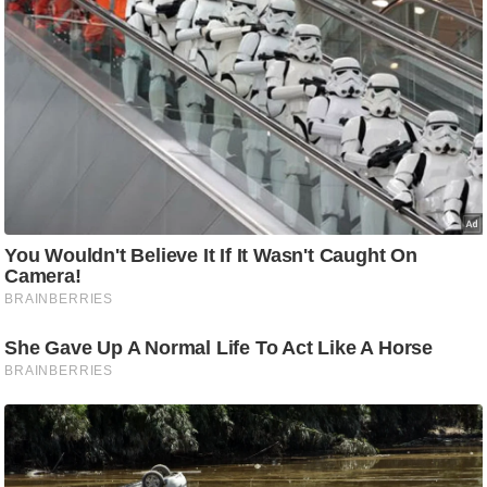
/
फै
श
न
घ
रे
लू
नु
स्खे
प
र्य
ट
न
स्थ
ल
फि