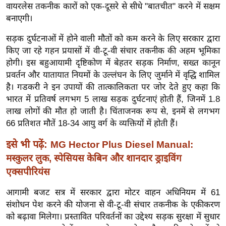
ख्सि
वायरलेस तकनीक कारों को एक-दूसरे से सीधे "बातचीत" करने में सक्षम
य
बनाएगी।
त
सड़क दुर्घटनाओं में होने वाली मौतों को कम करने के लिए सरकार द्वारा
यं
किए जा रहे गहन प्रयासों में वी-टू-वी संचार तकनीक की अहम भूमिका
ग
होगी। इस बहुआयामी दृष्टिकोण में बेहतर सड़क निर्माण, सख्त कानून
इं
प्रवर्तन और यातायात नियमों के उल्लंघन के लिए जुर्माने में वृद्धि शामिल
डि
है। गडकरी ने इन उपायों की तात्कालिकता पर जोर देते हुए कहा कि
या
भारत में प्रतिवर्ष लगभग 5 लाख सड़क दुर्घटनाएं होती हैं, जिनमें 1.8
लाख लोगों की मौत हो जाती है। चिंताजनक रूप से, इनमें से लगभग
सा
66 प्रतिशत मौतें 18-34 आयु वर्ग के व्यक्तियों में होती हैं।
हि
त्य
इसे भी पढ़ें:
MG Hector Plus Diesel Manual:
ज
मस्कुलर लुक, स्पेसियस केबिन और शानदार ड्राइविंग
ग
एक्सपीरियंस
त
आगामी बजट सत्र में सरकार द्वारा मोटर वाहन अधिनियम में 61
ऑ
संशोधन पेश करने की योजना से वी-टू-वी संचार तकनीक के एकीकरण
टो
को बढ़ावा मिलेगा। प्रस्तावित परिवर्तनों का उद्देश्य सड़क सुरक्षा में सुधार
व