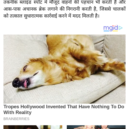
य
तकनीक ब्लाइंड स्पॉट में मौजूद वाहनों की पहचान भी करती है और
आस-पास अचानक ब्रेक लगाने की निगरानी करती है, जिससे चालकों
ब
को तत्काल सुधारात्मक कार्रवाई करने में मदद मिलती है।
ज
ट
खे
ल
क्रि
के
ट
I
P
L
2
0
2
6
क्रा