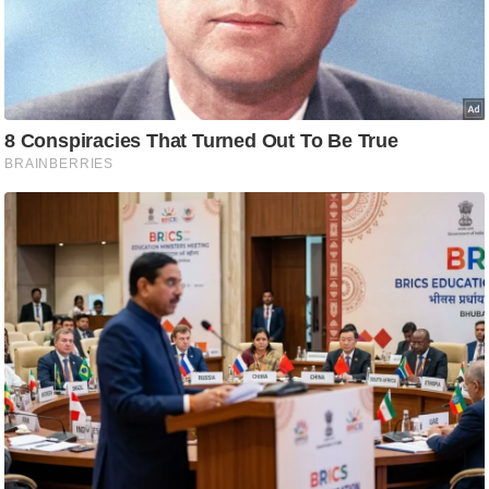
आ
र
.
आ
ई
.
चा
य
प
र
स
मी
क्षा
ध
र्म
ज्यो