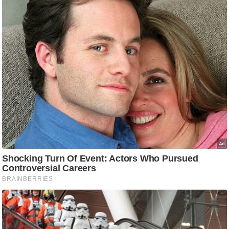
g
N
e
w
s
ला
इ
फ
स्टा
इ
ल
टे
क्नॉ
लॉ
जी
ब्यू
टी